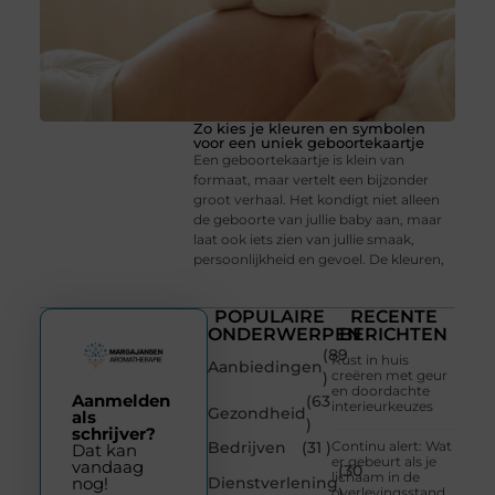
Zo kies je kleuren en symbolen
voor een uniek geboortekaartje
Een geboortekaartje is klein van
formaat, maar vertelt een bijzonder
groot verhaal. Het kondigt niet alleen
de geboorte van jullie baby aan, maar
laat ook iets zien van jullie smaak,
persoonlijkheid en gevoel. De kleuren,
POPULAIRE
RECENTE
ONDERWERPEN
BERICHTEN
(89
Rust in huis
Aanbiedingen
creëren met geur
)
en doordachte
Aanmelden
(63
interieurkeuzes
Gezondheid
als
)
schrijver?
Bedrijven
(31 )
Continu alert: Wat
Dat kan
er gebeurt als je
vandaag
(30
lichaam in de
Dienstverlening
nog!
overlevingsstand
)