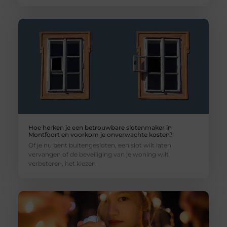
Hoe herken je een betrouwbare slotenmaker in
Montfoort en voorkom je onverwachte kosten?
Of je nu bent buitengesloten, een slot wilt laten
vervangen of de beveiliging van je woning wilt
verbeteren, het kiezen