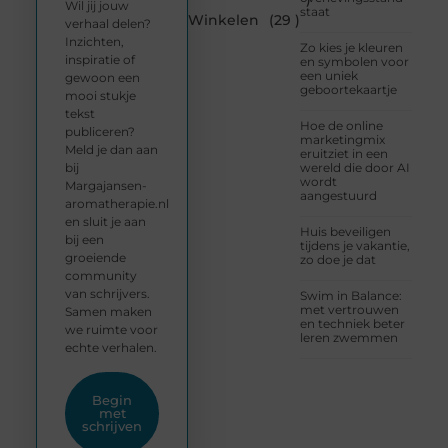
Wil jij jouw
staat
Winkelen
(29 )
verhaal delen?
Inzichten,
Zo kies je kleuren
inspiratie of
en symbolen voor
een uniek
gewoon een
geboortekaartje
mooi stukje
tekst
Hoe de online
publiceren?
marketingmix
Meld je dan aan
eruitziet in een
bij
wereld die door AI
wordt
Margajansen-
aangestuurd
aromatherapie.nl
en sluit je aan
Huis beveiligen
bij een
tijdens je vakantie,
groeiende
zo doe je dat
community
van schrijvers.
Swim in Balance:
met vertrouwen
Samen maken
en techniek beter
we ruimte voor
leren zwemmen
echte verhalen.
Begin
met
schrijven