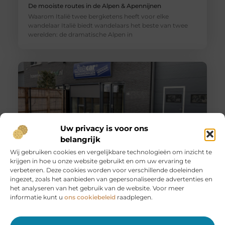
De mooiste routes in de Alpen & Apennijnen
Waarom Italië twee bergketens heeft voor elke
wandelaar Italië biedt wandelaars het beste van twee
werelden: de dramatische Alpen in
Uw privacy is voor ons
belangrijk
Wij gebruiken cookies en vergelijkbare technologieën om inzicht te
krijgen in hoe u onze website gebruikt en om uw ervaring te
Huur een aanhanger of autoambulance bij JobCar –
verbeteren. Deze cookies worden voor verschillende doeleinden
Voor elk vervoer de juiste oplossing
ingezet, zoals het aanbieden van gepersonaliseerde advertenties en
Bij JobCar in Etten-Leur bent u aan het juiste adres voor
het analyseren van het gebruik van de website. Voor meer
het huren van aanhangers en autoambulances. Of u nu
informatie kunt u
ons cookiebeleid
raadplegen.