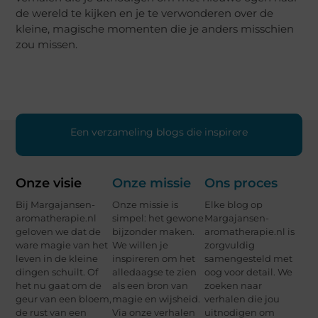
de wereld te kijken en je te verwonderen over de
kleine, magische momenten die je anders misschien
zou missen.
E
e
n
v
e
r
z
a
m
e
l
i
n
g
b
l
o
g
s
d
i
e
i
n
s
p
i
r
e
r
e
n
,
v
e
Onze visie
Onze missie
Ons proces
Bij Margajansen-
Onze missie is
Elke blog op
aromatherapie.nl
simpel: het gewone
Margajansen-
geloven we dat de
bijzonder maken.
aromatherapie.nl is
ware magie van het
We willen je
zorgvuldig
leven in de kleine
inspireren om het
samengesteld met
dingen schuilt. Of
alledaagse te zien
oog voor detail. We
het nu gaat om de
als een bron van
zoeken naar
geur van een bloem,
magie en wijsheid.
verhalen die jou
de rust van een
Via onze verhalen
uitnodigen om