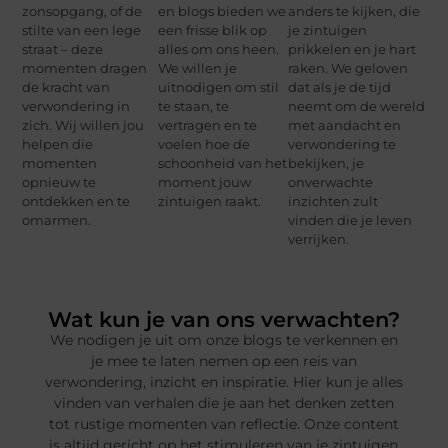
zonsopgang, of de
en blogs bieden we
anders te kijken, die
stilte van een lege
een frisse blik op
je zintuigen
straat – deze
alles om ons heen.
prikkelen en je hart
momenten dragen
We willen je
raken. We geloven
de kracht van
uitnodigen om stil
dat als je de tijd
verwondering in
te staan, te
neemt om de wereld
zich. Wij willen jou
vertragen en te
met aandacht en
helpen die
voelen hoe de
verwondering te
momenten
schoonheid van het
bekijken, je
opnieuw te
moment jouw
onverwachte
ontdekken en te
zintuigen raakt.
inzichten zult
omarmen.
vinden die je leven
verrijken.
Wat kun je van ons verwachten?
We nodigen je uit om onze blogs te verkennen en
je mee te laten nemen op een reis van
verwondering, inzicht en inspiratie. Hier kun je alles
vinden van verhalen die je aan het denken zetten
tot rustige momenten van reflectie. Onze content
is altijd gericht op het stimuleren van je zintuigen