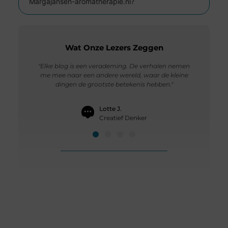
Margajansen-aromatherapie.nl?
Wat Onze Lezers Zeggen
de kleine
"Elke blog is een verademing. De verhalen nemen
"Ik heb alt
vertragen en
me mee naar een andere wereld, waar de kleine
haal sind
dingen de grootste betekenis hebben."
opnieuw sti
Lotte J.
Creatief Denker