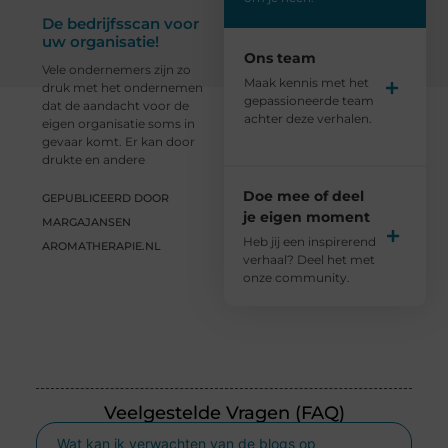
De bedrijfsscan voor
uw organisatie!
Ons team
Vele ondernemers zijn zo
Maak kennis met het
druk met het ondernemen
gepassioneerde team
dat de aandacht voor de
achter deze verhalen.
eigen organisatie soms in
gevaar komt. Er kan door
drukte en andere
Doe mee of deel
GEPUBLICEERD DOOR
je eigen moment
MARGAJANSEN
Heb jij een inspirerend
AROMATHERAPIE.NL
verhaal? Deel het met
onze community.
Veelgestelde Vragen (FAQ)
Wat kan ik verwachten van de blogs op