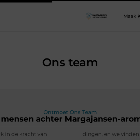
Maak K
Ons team
Ontmoet Ons Team
mensen achter Margajansen-arom
k in de kracht van
chten en inspiratie