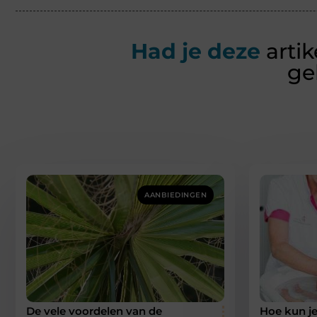
Had je deze
artik
ge
AANBIEDINGEN
De vele voordelen van de
Hoe kun j