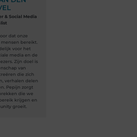
VEL
 & Social Media
list
voor dat onze
 mensen bereikt.
delijk voor het
iale media en de
ezers. Zijn doel is
nschap van
reëren die zich
n, verhalen delen
en. Pepijn zorgt
prekken die we
bereik krijgen en
nity groeit.