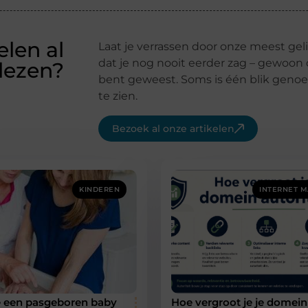
elen al
Laat je verrassen door onze meest gelie
dat je nog nooit eerder zag – gewoon o
lezen?
bent geweest. Soms is één blik geno
te zien.
Bezoek al onze artikelen
KINDEREN
INTERNET M
e een pasgeboren baby
Hoe vergroot je je domein