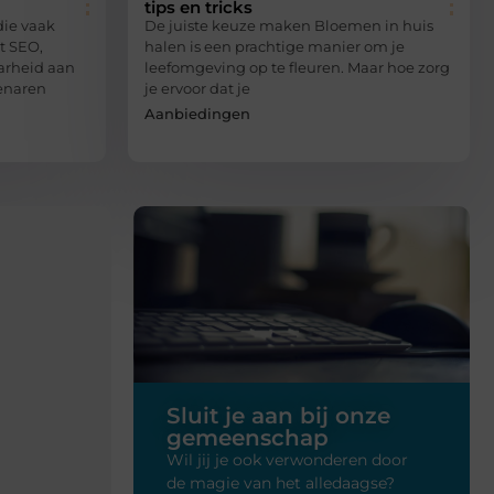
tips en tricks
die vaak
De juiste keuze maken Bloemen in huis
t SEO,
halen is een prachtige manier om je
arheid aan
leefomgeving op te fleuren. Maar hoe zorg
genaren
je ervoor dat je
Aanbiedingen
t leven haal sinds ik deze blogs lees. Ze
"Wat een rustge
 bij de wonderen die er zijn."
Sluit je aan bij onze
 D.
gemeenschap
rnemer
Wil jij je ook verwonderen door
de magie van het alledaagse?