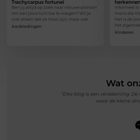
Trachycarpus fortunei
herkenne
Ben jij altijd op zoek naar nieuwe planten
Informeel i
om aan jouw tuin toe te voegen? Wil je
mens die mi
niet alleen dat ze mooi zijn, maar ook
Het is de jo
het algeme
Aanbiedingen
Kinderen
Wat onz
s een verademing. De verhalen nemen me mee naar een ande
waar de kleine dingen de grootste betekenis hebben."
Lotte J.
Creatief Denker