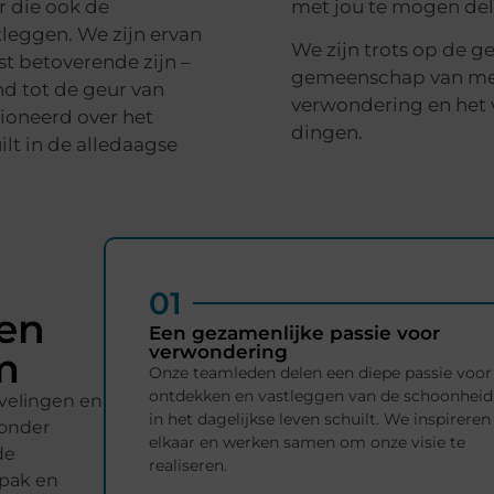
r die ook de
met jou te mogen del
tleggen. We zijn ervan
We zijn trots op de 
t betoverende zijn –
gemeenschap van mense
nd tot de geur van
verwondering en het 
sioneerd over het
dingen.
lt in de alledaagse
01
en
Een gezamenlijke passie voor
verwondering
m
Onze teamleden delen een diepe passie voor
ontdekken en vastleggen van de schoonheid
evelingen en
in het dagelijkse leven schuilt. We inspireren
zonder
elkaar en werken samen om onze visie te
de
realiseren.
pak en