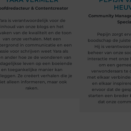
HEU
oofdredacteur & Contentcreator
Community Manager
Yara is verantwoordelijk voor de
Specia
inhoud van onze blogs en het
aken van de kwaliteit en de toon
Pepijn zorgt er
van onze verhalen. Met een
boodschap de juiste
tergrond in communicatie en een
Hij is verantwoor
ssie voor schrijven weet Yara als
beheer van onze soc
n ander hoe ze de wonderen van
interactie met onze l
 dagelijkse leven op een boeiende
om een gemee
en toegankelijke manier kan
verwonderaars te c
tleggen. Ze creëert verhalen die je
met elkaar verbinde
iet alleen informeren, maar ook
en elkaar inspirer
raken.
ervoor dat de ges
starten een breder 
dat onze commu