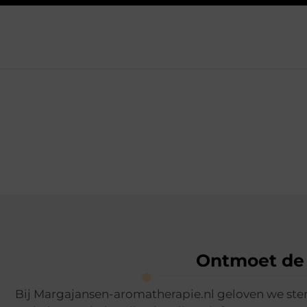
Ontmoet de 
Bij Margajansen-aromatherapie.nl geloven we ster
dingen, en we vinden het een voorrecht om onze inzi