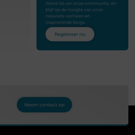
Word lid van onze community en
blijf op de hoogte van onze
nieuwste verhalen en
inspirerende blogs.
Registreer nu
Neem contact op