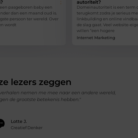
n?
autoriteit?
s een pasgeboren baby een
Domeinautoriteit is een term 
nder dan een maand oud is.
terugkomt zodra je serieus me
ngste persoon ter wereld. Over
linkbuilding en online vindba
en wordt
de slag gaat. Veel website-ei
willen “een hogere
Internet Marketing
e lezers zeggen
re wereld,
"Ik heb altijd het gevoel dat ik meer uit he
helpen me om opnieuw stil te staan
Tygo
Onde