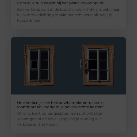
Licht in je tuin begint bij het juiste verkooppunt
Een verkooppunt in de buurt vinden klinkt simpel, maar
bij buitenverlichting maakt het echt verschil waar je
koopt. In een
Hoe herken je een betrouwbare slotenmaker in
Montfoort en voorkom je onverwachte kosten?
Of je nu bent buitengesloten, een slot wilt laten
vervangen of de beveiliging van je woning wilt
verbeteren, het kiezen