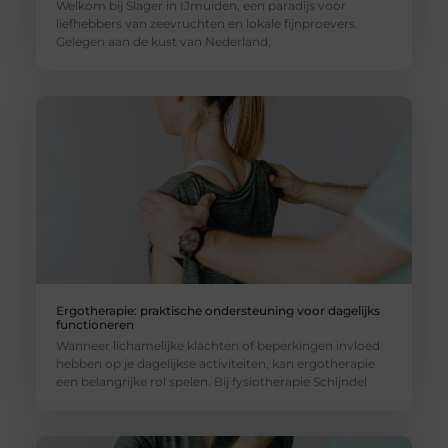
Welkom bij Slager in IJmuiden, een paradijs voor
liefhebbers van zeevruchten en lokale fijnproevers.
Gelegen aan de kust van Nederland,
Ergotherapie: praktische ondersteuning voor dagelijks
functioneren
Wanneer lichamelijke klachten of beperkingen invloed
hebben op je dagelijkse activiteiten, kan ergotherapie
een belangrijke rol spelen. Bij fysiotherapie Schijndel