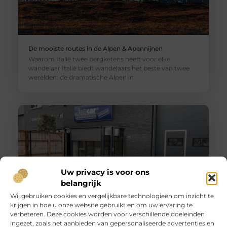
De mooiste routes in de Alpen & Apennijnen
Waarom Italië twee bergketens heeft voor elke
wandelaar Italië biedt wandelaars het beste van twee
werelden: de dramatische Alpen in
Uw privacy is voor ons
belangrijk
Wij gebruiken cookies en vergelijkbare technologieën om inzicht te
krijgen in hoe u onze website gebruikt en om uw ervaring te
Huur een aanhanger of autoambulance bij JobCar –
verbeteren. Deze cookies worden voor verschillende doeleinden
Voor elk vervoer de juiste oplossing
ingezet, zoals het aanbieden van gepersonaliseerde advertenties en