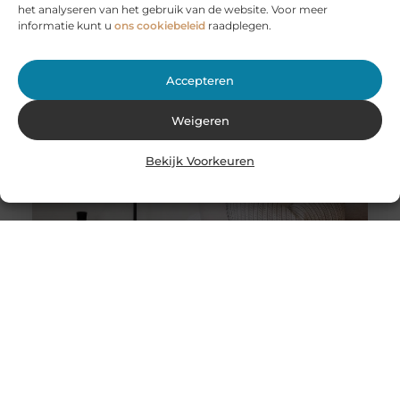
Bij JobCar in Etten-Leur bent u aan het juiste adres voor
het analyseren van het gebruik van de website. Voor meer
het huren van aanhangers en autoambulances. Of u nu
informatie kunt u
ons cookiebeleid
raadplegen.
Accepteren
Weigeren
Bekijk Voorkeuren
Stukadoor in Nijkerk: Dé oplossing voor uw
verbouwingsbehoeften
Als u de perfecte afwerking in uw huis wilt bereiken na
een intensieve verbouwing, is het belangrijk dat u
overweegt