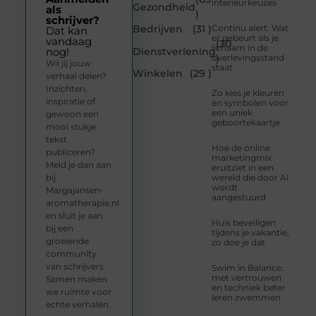
interieurkeuzes
Gezondheid
als
)
schrijver?
Bedrijven
(31 )
Continu alert: Wat
Dat kan
er gebeurt als je
vandaag
(30
lichaam in de
Dienstverlening
nog!
overlevingsstand
)
Wil jij jouw
staat
Winkelen
(29 )
verhaal delen?
Inzichten,
Zo kies je kleuren
inspiratie of
en symbolen voor
een uniek
gewoon een
geboortekaartje
mooi stukje
tekst
Hoe de online
publiceren?
marketingmix
Meld je dan aan
eruitziet in een
bij
wereld die door AI
wordt
Margajansen-
aangestuurd
aromatherapie.nl
en sluit je aan
Huis beveiligen
bij een
tijdens je vakantie,
groeiende
zo doe je dat
community
van schrijvers.
Swim in Balance:
met vertrouwen
Samen maken
en techniek beter
we ruimte voor
leren zwemmen
echte verhalen.