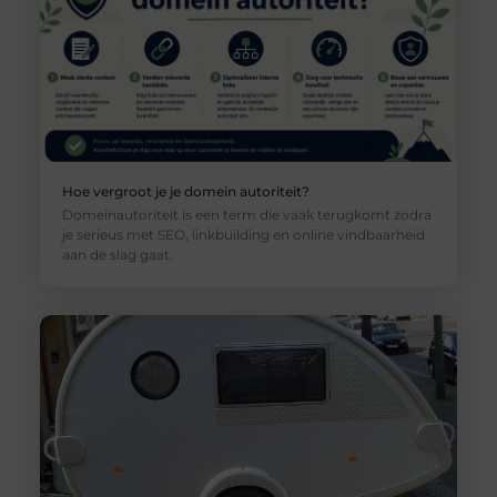
Hoe vergroot je je domein autoriteit?
Domeinautoriteit is een term die vaak terugkomt zodra
je serieus met SEO, linkbuilding en online vindbaarheid
aan de slag gaat.