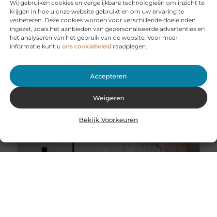
Wij gebruiken cookies en vergelijkbare technologieën om inzicht te
krijgen in hoe u onze website gebruikt en om uw ervaring te
Huur een aanhanger of autoambulance bij JobCar –
verbeteren. Deze cookies worden voor verschillende doeleinden
Voor elk vervoer de juiste oplossing
ingezet, zoals het aanbieden van gepersonaliseerde advertenties en
Bij JobCar in Etten-Leur bent u aan het juiste adres voor
het analyseren van het gebruik van de website. Voor meer
het huren van aanhangers en autoambulances. Of u nu
informatie kunt u
ons cookiebeleid
raadplegen.
Accepteren
Weigeren
Bekijk Voorkeuren
Stukadoor in Nijkerk: Dé oplossing voor uw
verbouwingsbehoeften
Als u de perfecte afwerking in uw huis wilt bereiken na
een intensieve verbouwing, is het belangrijk dat u
overweegt