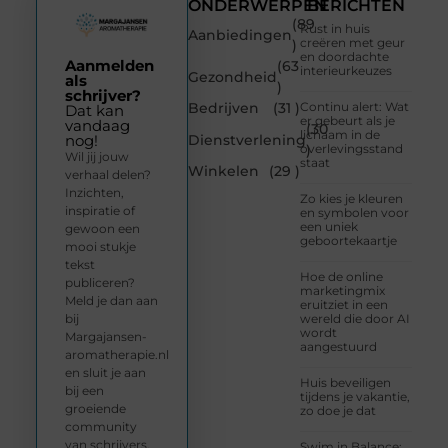
ONDERWERPEN
BERICHTEN
(89
Rust in huis
Aanbiedingen
creëren met geur
)
en doordachte
Aanmelden
(63
interieurkeuzes
Gezondheid
als
)
schrijver?
Bedrijven
(31 )
Continu alert: Wat
Dat kan
er gebeurt als je
vandaag
(30
lichaam in de
Dienstverlening
nog!
overlevingsstand
)
Wil jij jouw
staat
Winkelen
(29 )
verhaal delen?
Inzichten,
Zo kies je kleuren
inspiratie of
en symbolen voor
een uniek
gewoon een
geboortekaartje
mooi stukje
tekst
Hoe de online
publiceren?
marketingmix
Meld je dan aan
eruitziet in een
bij
wereld die door AI
wordt
Margajansen-
aangestuurd
aromatherapie.nl
en sluit je aan
Huis beveiligen
bij een
tijdens je vakantie,
groeiende
zo doe je dat
community
van schrijvers.
Swim in Balance: