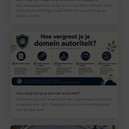
Een verkooppunt in de buurt vinden klinkt simpel, maar
bij buitenverlichting maakt het echt verschil waar je
koopt. In een
Hoe vergroot je je domein autoriteit?
Domeinautoriteit is een term die vaak terugkomt zodra
je serieus met SEO, linkbuilding en online vindbaarheid
aan de slag gaat.