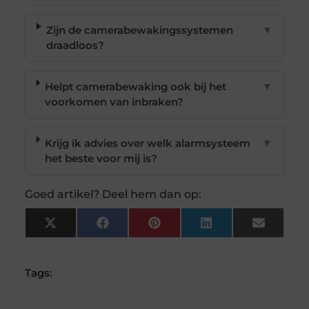
Zijn de camerabewakingssystemen
▼
draadloos?
Helpt camerabewaking ook bij het
▼
voorkomen van inbraken?
Krijg ik advies over welk alarmsysteem
▼
het beste voor mij is?
Goed artikel? Deel hem dan op:
X
Facebook
Pinterest
LinkedIn
Email
(Twitter)
Tags: