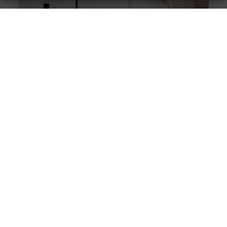
Stukadoor in Nijkerk: Dé oplossing voor uw
verbouwingsbehoeften
Als u de perfecte afwerking in uw huis wilt bereiken na
een intensieve verbouwing, is het belangrijk dat u
overweegt
Wanneer een fysiotherapeut helpt bij
bekkenbodemklachten
Problemen met de bekkenbodemspieren komen vaker