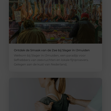
Ontdek de Smaak van de Zee bij Slager in IJmuiden
Welkom bij Slager in IJmuiden, een paradijs voor
liefhebbers van zeevruchten en lokale fijnproevers.
Gelegen aan de kust van Nederland,