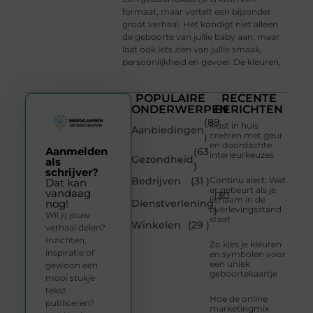
formaat, maar vertelt een bijzonder
groot verhaal. Het kondigt niet alleen
de geboorte van jullie baby aan, maar
laat ook iets zien van jullie smaak,
persoonlijkheid en gevoel. De kleuren,
POPULAIRE
RECENTE
ONDERWERPEN
BERICHTEN
(89
Rust in huis
Aanbiedingen
creëren met geur
)
en doordachte
Aanmelden
(63
interieurkeuzes
Gezondheid
als
)
schrijver?
Bedrijven
(31 )
Continu alert: Wat
Dat kan
er gebeurt als je
vandaag
(30
lichaam in de
Dienstverlening
nog!
overlevingsstand
)
Wil jij jouw
staat
Winkelen
(29 )
verhaal delen?
Inzichten,
Zo kies je kleuren
inspiratie of
en symbolen voor
een uniek
gewoon een
geboortekaartje
mooi stukje
tekst
Hoe de online
publiceren?
marketingmix