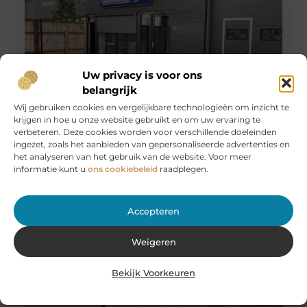
Uw privacy is voor ons
belangrijk
Wij gebruiken cookies en vergelijkbare technologieën om inzicht te
krijgen in hoe u onze website gebruikt en om uw ervaring te
Huur een aanhanger of autoambulance bij JobCar –
verbeteren. Deze cookies worden voor verschillende doeleinden
Voor elk vervoer de juiste oplossing
ingezet, zoals het aanbieden van gepersonaliseerde advertenties en
Bij JobCar in Etten-Leur bent u aan het juiste adres voor
het analyseren van het gebruik van de website. Voor meer
het huren van aanhangers en autoambulances. Of u nu
informatie kunt u
ons cookiebeleid
raadplegen.
Accepteren
Weigeren
Bekijk Voorkeuren