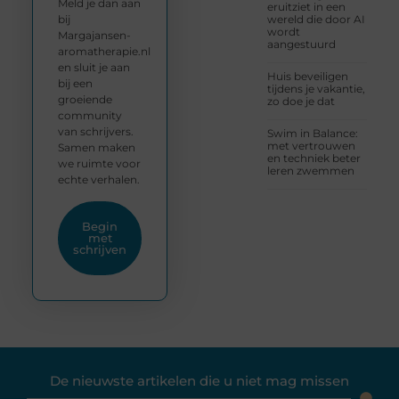
Meld je dan aan
eruitziet in een
bij
wereld die door AI
wordt
Margajansen-
aangestuurd
aromatherapie.nl
en sluit je aan
Huis beveiligen
bij een
tijdens je vakantie,
groeiende
zo doe je dat
community
van schrijvers.
Swim in Balance:
met vertrouwen
Samen maken
en techniek beter
we ruimte voor
leren zwemmen
echte verhalen.
Begin
met
schrijven
De nieuwste artikelen die u niet mag missen