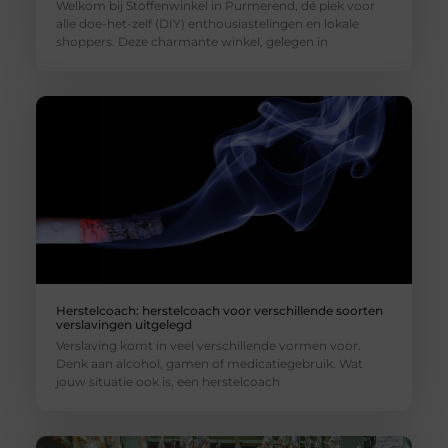
Welkom bij Stoffenwinkel in Purmerend, dé plek voor
alle doe-het-zelf (DIY) enthousiastelingen en lokale
shoppers. Deze charmante winkel, gelegen in
Herstelcoach: herstelcoach voor verschillende soorten
verslavingen uitgelegd
Verslaving komt in veel verschillende vormen voor.
Denk aan alcohol, gamen of medicatiegebruik. Wat
jouw situatie ook is, een herstelcoach