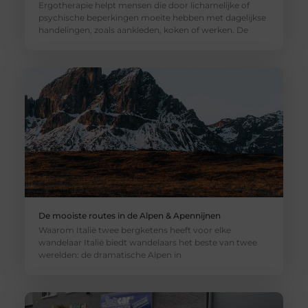
Ergotherapie helpt mensen die door lichamelijke of
psychische beperkingen moeite hebben met dagelijkse
handelingen, zoals aankleden, koken of werken. De
De mooiste routes in de Alpen & Apennijnen
Waarom Italië twee bergketens heeft voor elke
wandelaar Italië biedt wandelaars het beste van twee
werelden: de dramatische Alpen in