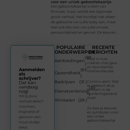
voor een uniek geboortekaartje
Een geboortekaartje is klein van
formaat, maar vertelt een bijzonder
groot verhaal. Het kondigt niet alleen
de geboorte van jullie baby aan, maar
laat ook iets zien van jullie smaak,
persoonlijkheid en gevoel. De kleuren,
POPULAIRE
RECENTE
ONDERWERPEN
BERICHTEN
(89
Rust in huis
Aanbiedingen
creëren met geur
)
en doordachte
Aanmelden
(63
interieurkeuzes
Gezondheid
als
)
schrijver?
Bedrijven
(31 )
Continu alert: Wat
Dat kan
er gebeurt als je
vandaag
(30
lichaam in de
Dienstverlening
nog!
overlevingsstand
)
Wil jij jouw
staat
Winkelen
(29 )
verhaal delen?
Inzichten,
Zo kies je kleuren
inspiratie of
en symbolen voor
een uniek
gewoon een
geboortekaartje
mooi stukje
tekst