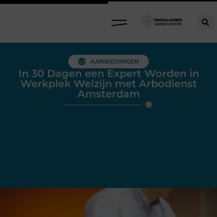
AANBIEDINGEN
In 30 Dagen een Expert Worden in
Werkplek Welzijn met Arbodienst
Amsterdam