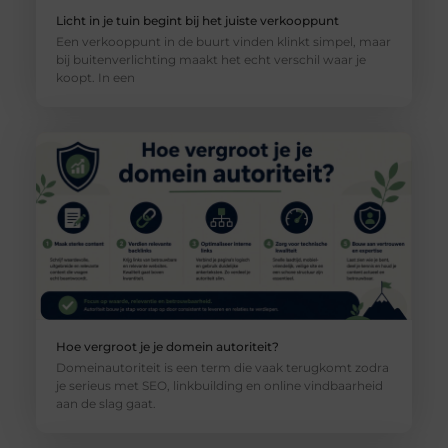
Licht in je tuin begint bij het juiste verkooppunt
Een verkooppunt in de buurt vinden klinkt simpel, maar
bij buitenverlichting maakt het echt verschil waar je
koopt. In een
Hoe vergroot je je domein autoriteit?
Domeinautoriteit is een term die vaak terugkomt zodra
je serieus met SEO, linkbuilding en online vindbaarheid
aan de slag gaat.