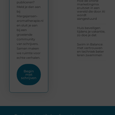
Hoe de online
publiceren?
marketingmix
Meld je dan aan
eruitziet in een
bij
wereld die door AI
wordt
Margajansen-
aangestuurd
aromatherapie.nl
en sluit je aan
Huis beveiligen
bij een
tijdens je vakantie,
groeiende
zo doe je dat
community
van schrijvers.
Swim in Balance:
met vertrouwen
Samen maken
en techniek beter
we ruimte voor
leren zwemmen
echte verhalen.
Begin
met
schrijven