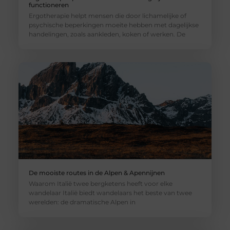
functioneren
Ergotherapie helpt mensen die door lichamelijke of
psychische beperkingen moeite hebben met dagelijkse
handelingen, zoals aankleden, koken of werken. De
De mooiste routes in de Alpen & Apennijnen
Waarom Italië twee bergketens heeft voor elke
wandelaar Italië biedt wandelaars het beste van twee
werelden: de dramatische Alpen in