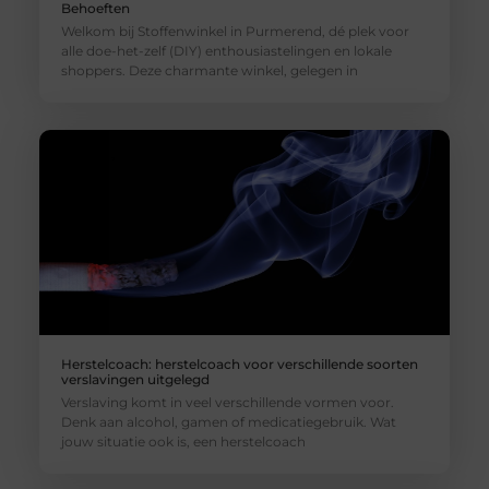
Behoeften
Welkom bij Stoffenwinkel in Purmerend, dé plek voor
alle doe-het-zelf (DIY) enthousiastelingen en lokale
shoppers. Deze charmante winkel, gelegen in
Herstelcoach: herstelcoach voor verschillende soorten
verslavingen uitgelegd
Verslaving komt in veel verschillende vormen voor.
Denk aan alcohol, gamen of medicatiegebruik. Wat
jouw situatie ook is, een herstelcoach