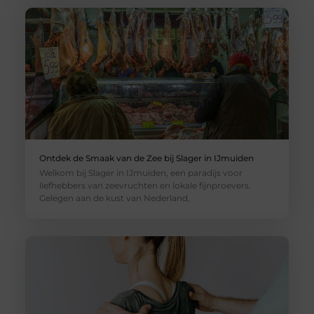
Ontdek de Smaak van de Zee bij Slager in IJmuiden
Welkom bij Slager in IJmuiden, een paradijs voor
liefhebbers van zeevruchten en lokale fijnproevers.
Gelegen aan de kust van Nederland,