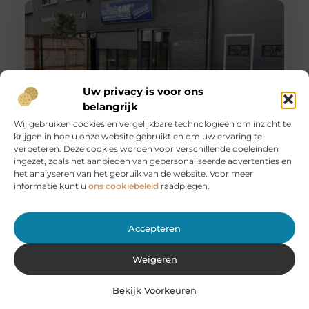
Uw privacy is voor ons
belangrijk
Wij gebruiken cookies en vergelijkbare technologieën om inzicht te
krijgen in hoe u onze website gebruikt en om uw ervaring te
Huur een aanhanger of autoambulance bij JobCar –
verbeteren. Deze cookies worden voor verschillende doeleinden
Voor elk vervoer de juiste oplossing
ingezet, zoals het aanbieden van gepersonaliseerde advertenties en
Bij JobCar in Etten-Leur bent u aan het juiste adres voor
het analyseren van het gebruik van de website. Voor meer
het huren van aanhangers en autoambulances. Of u nu
informatie kunt u
ons cookiebeleid
raadplegen.
Accepteren
Weigeren
Bekijk Voorkeuren