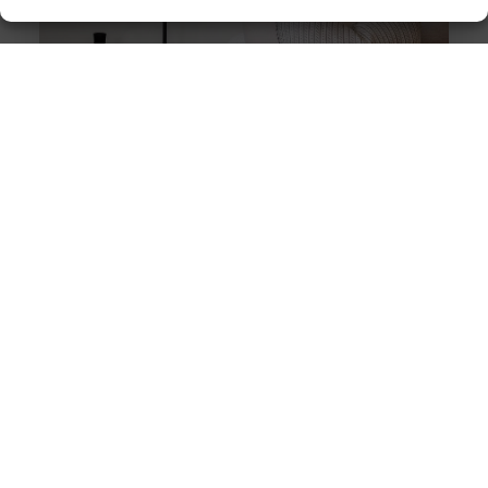
Stukadoor in Nijkerk: Dé oplossing voor uw
verbouwingsbehoeften
Als u de perfecte afwerking in uw huis wilt bereiken na
een intensieve verbouwing, is het belangrijk dat u
overweegt
Wanneer een fysiotherapeut helpt bij
bekkenbodemklachten