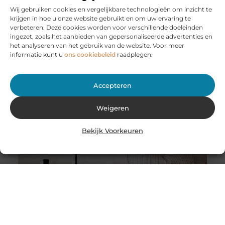
Wij gebruiken cookies en vergelijkbare technologieën om inzicht te
krijgen in hoe u onze website gebruikt en om uw ervaring te
Huur een aanhanger of autoambulance bij JobCar –
verbeteren. Deze cookies worden voor verschillende doeleinden
Voor elk vervoer de juiste oplossing
ingezet, zoals het aanbieden van gepersonaliseerde advertenties en
Bij JobCar in Etten-Leur bent u aan het juiste adres voor
het analyseren van het gebruik van de website. Voor meer
het huren van aanhangers en autoambulances. Of u nu
informatie kunt u
ons cookiebeleid
raadplegen.
Accepteren
Weigeren
Bekijk Voorkeuren
Stukadoor in Nijkerk: Dé oplossing voor uw
verbouwingsbehoeften
Als u de perfecte afwerking in uw huis wilt bereiken na
een intensieve verbouwing, is het belangrijk dat u
overweegt