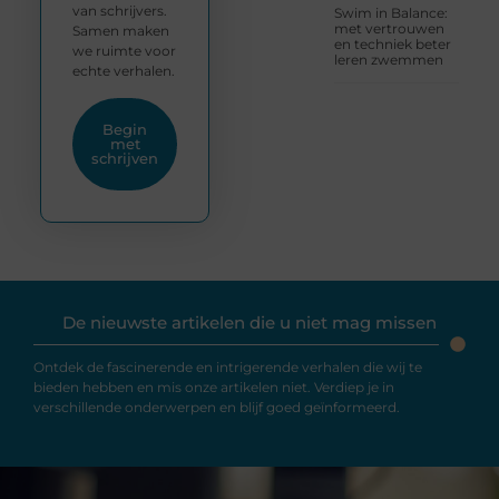
van schrijvers.
Swim in Balance:
met vertrouwen
Samen maken
en techniek beter
we ruimte voor
leren zwemmen
echte verhalen.
Begin
met
schrijven
De nieuwste artikelen die u niet mag missen
Ontdek de fascinerende en intrigerende verhalen die wij te
bieden hebben en mis onze artikelen niet. Verdiep je in
verschillende onderwerpen en blijf goed geïnformeerd.