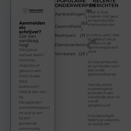
POPULAIRE
RECENTE
ONDERWERPEN
BERICHTEN
(89
Rust in huis
Aanbiedingen
creëren met geur
)
en doordachte
Aanmelden
(63
interieurkeuzes
Gezondheid
als
)
schrijver?
Bedrijven
(31 )
Continu alert: Wat
Dat kan
er gebeurt als je
vandaag
(30
lichaam in de
Dienstverlening
nog!
overlevingsstand
)
Wil jij jouw
staat
Winkelen
(29 )
verhaal delen?
Inzichten,
Zo kies je kleuren
inspiratie of
en symbolen voor
een uniek
gewoon een
geboortekaartje
mooi stukje
tekst
Hoe de online
publiceren?
marketingmix
Meld je dan aan
eruitziet in een
bij
wereld die door AI
wordt
Margajansen-
aangestuurd
aromatherapie.nl
en sluit je aan
Huis beveiligen
bij een
tijdens je vakantie,
groeiende
zo doe je dat
community