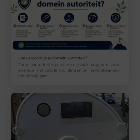
Hoe vergroot je je domein autoriteit?
Domeinautoriteit is een term die vaak terugkomt zodra
je serieus met SEO, linkbuilding en online vindbaarheid
aan de slag gaat.