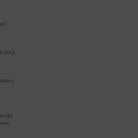
tad
e zorg.
woners
iende
eel.