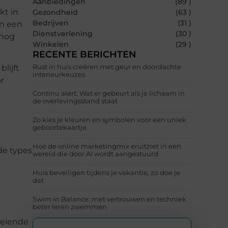
Aanbiedingen
(89 )
kt in
Gezondheid
(63 )
Bedrijven
(31 )
en een
Dienstverlening
(30 )
 nog
Winkelen
(29 )
RECENTE BERICHTEN
Rust in huis creëren met geur en doordachte
lijft
interieurkeuzes
r
Continu alert: Wat er gebeurt als je lichaam in
de overlevingsstand staat
Zo kies je kleuren en symbolen voor een uniek
geboortekaartje
Hoe de online marketingmix eruitziet in een
de types
wereld die door AI wordt aangestuurd
Huis beveiligen tijdens je vakantie, zo doe je
dat
Swim in Balance: met vertrouwen en techniek
beter leren zwemmen
oeiende