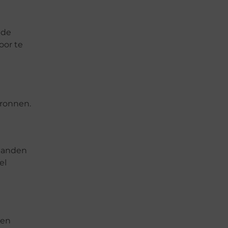
 de
oor te
bronnen.
 panden
el
een