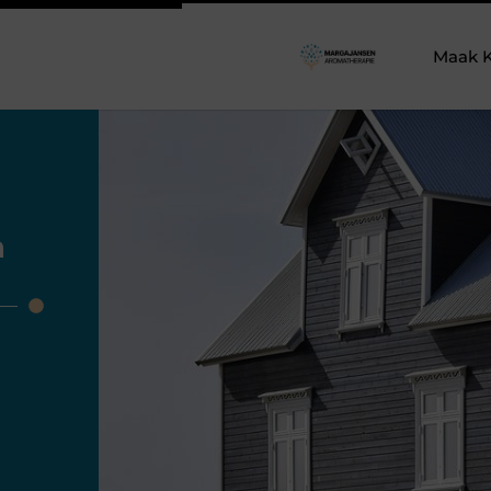
Maak K
n