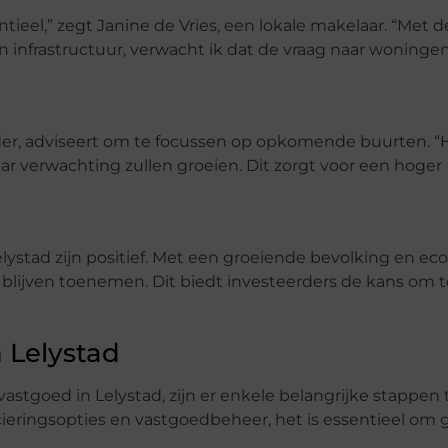
ieel,” zegt Janine de Vries, een lokale makelaar. “Met d
 infrastructuur, verwacht ik dat de vraag naar woningen
der, adviseert om te focussen op opkomende buurten. “H
ar verwachting zullen groeien. Dit zorgt voor een hoger
lystad zijn positief. Met een groeiende bevolking en ec
 blijven toenemen. Dit biedt investeerders de kans om t
 Lelystad
stgoed in Lelystad, zijn er enkele belangrijke stappen 
cieringsopties en vastgoedbeheer, het is essentieel om