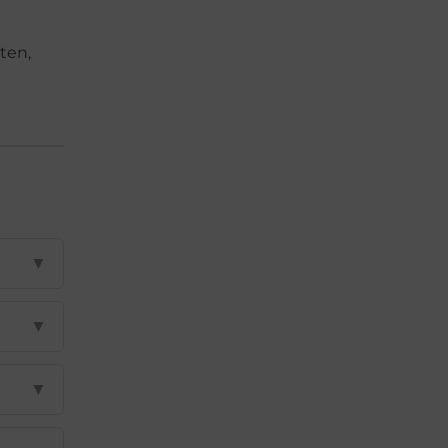
ten,
▼
▼
▼