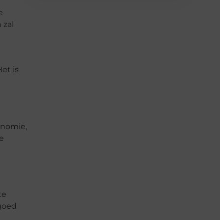
e
 zal
et is
onomie,
e
te
 goed