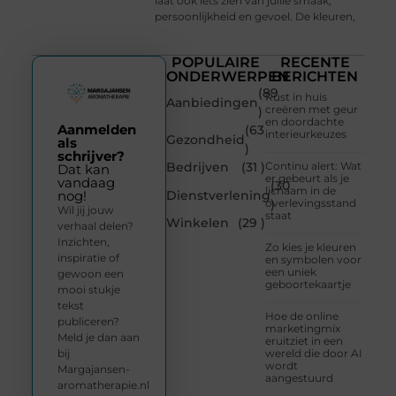
laat ook iets zien van jullie smaak,
persoonlijkheid en gevoel. De kleuren,
POPULAIRE
RECENTE
ONDERWERPEN
BERICHTEN
(89
Rust in huis
Aanbiedingen
creëren met geur
)
en doordachte
Aanmelden
(63
interieurkeuzes
Gezondheid
als
)
schrijver?
Bedrijven
(31 )
Continu alert: Wat
Dat kan
er gebeurt als je
vandaag
(30
lichaam in de
Dienstverlening
nog!
overlevingsstand
)
Wil jij jouw
staat
Winkelen
(29 )
verhaal delen?
Inzichten,
Zo kies je kleuren
inspiratie of
en symbolen voor
een uniek
gewoon een
geboortekaartje
mooi stukje
tekst
Hoe de online
publiceren?
marketingmix
Meld je dan aan
eruitziet in een
bij
wereld die door AI
wordt
Margajansen-
aangestuurd
aromatherapie.nl