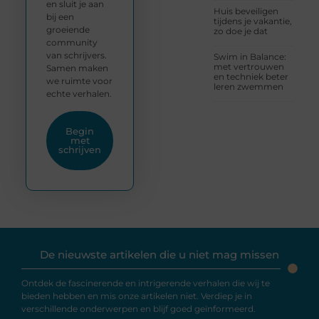
en sluit je aan
Huis beveiligen
bij een
tijdens je vakantie,
groeiende
zo doe je dat
community
van schrijvers.
Swim in Balance:
met vertrouwen
Samen maken
en techniek beter
we ruimte voor
leren zwemmen
echte verhalen.
Begin
met
schrijven
De nieuwste artikelen die u niet mag missen
Ontdek de fascinerende en intrigerende verhalen die wij te
bieden hebben en mis onze artikelen niet. Verdiep je in
verschillende onderwerpen en blijf goed geïnformeerd.