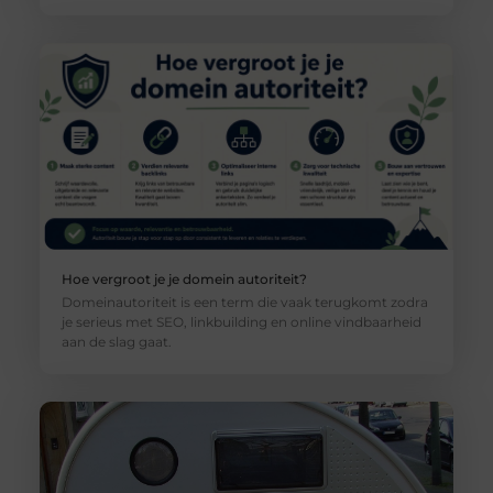
Hoe vergroot je je domein autoriteit?
Domeinautoriteit is een term die vaak terugkomt zodra
je serieus met SEO, linkbuilding en online vindbaarheid
aan de slag gaat.