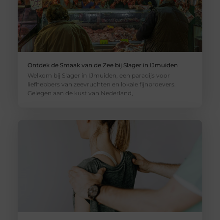
Ontdek de Smaak van de Zee bij Slager in IJmuiden
Welkom bij Slager in IJmuiden, een paradijs voor
liefhebbers van zeevruchten en lokale fijnproevers.
Gelegen aan de kust van Nederland,