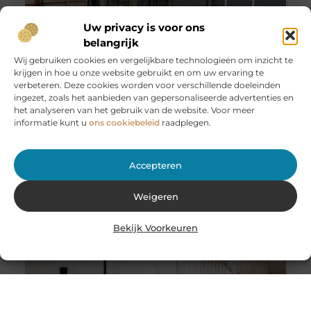
Uw privacy is voor ons
belangrijk
Wij gebruiken cookies en vergelijkbare technologieën om inzicht te
krijgen in hoe u onze website gebruikt en om uw ervaring te
Huur een aanhanger of autoambulance bij JobCar –
verbeteren. Deze cookies worden voor verschillende doeleinden
Voor elk vervoer de juiste oplossing
ingezet, zoals het aanbieden van gepersonaliseerde advertenties en
Bij JobCar in Etten-Leur bent u aan het juiste adres voor
het analyseren van het gebruik van de website. Voor meer
het huren van aanhangers en autoambulances. Of u nu
informatie kunt u
ons cookiebeleid
raadplegen.
Accepteren
Weigeren
Bekijk Voorkeuren
Stukadoor in Nijkerk: Dé oplossing voor uw