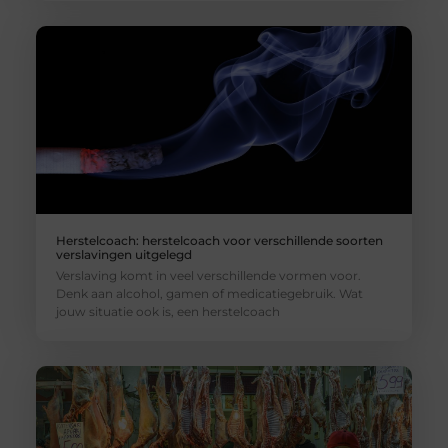
Herstelcoach: herstelcoach voor verschillende soorten
verslavingen uitgelegd
Verslaving komt in veel verschillende vormen voor.
Denk aan alcohol, gamen of medicatiegebruik. Wat
jouw situatie ook is, een herstelcoach