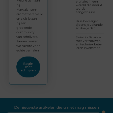
Meld je dan aan
eruitziet in een
bij
wereld die door AI
wordt
Margajansen-
aangestuurd
aromatherapie.nl
en sluit je aan
Huis beveiligen
bij een
tijdens je vakantie,
groeiende
zo doe je dat
community
van schrijvers.
Swim in Balance:
met vertrouwen
Samen maken
en techniek beter
we ruimte voor
leren zwemmen
echte verhalen.
Begin
met
schrijven
De nieuwste artikelen die u niet mag missen