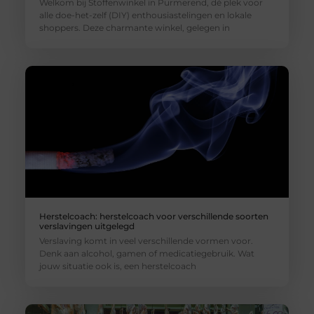
Welkom bij Stoffenwinkel in Purmerend, dé plek voor
alle doe-het-zelf (DIY) enthousiastelingen en lokale
shoppers. Deze charmante winkel, gelegen in
Herstelcoach: herstelcoach voor verschillende soorten
verslavingen uitgelegd
Verslaving komt in veel verschillende vormen voor.
Denk aan alcohol, gamen of medicatiegebruik. Wat
jouw situatie ook is, een herstelcoach