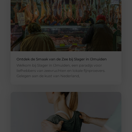
Ontdek de Smaak van de Zee bij Slager in IJmuiden
Welkom bij Slager in IJmuiden, een paradijs voor
liefhebbers van zeevruchten en lokale fijnproevers.
Gelegen aan de kust van Nederland,