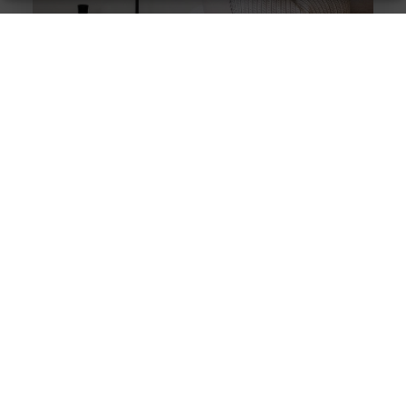
Stukadoor in Nijkerk: Dé oplossing voor uw
verbouwingsbehoeften
Als u de perfecte afwerking in uw huis wilt bereiken na
een intensieve verbouwing, is het belangrijk dat u
overweegt
Wanneer een fysiotherapeut helpt bij
bekkenbodemklachten
Problemen met de bekkenbodemspieren komen vaker