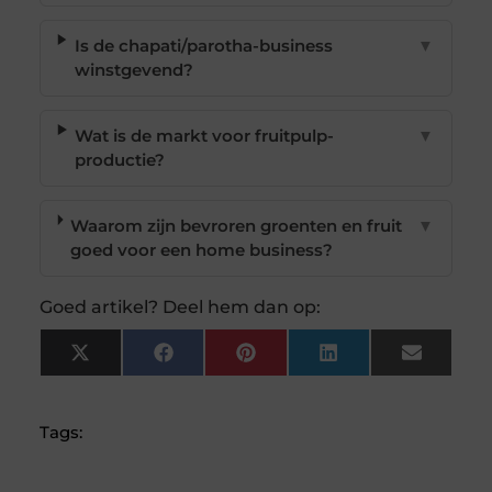
Is de chapati/parotha-business
▼
winstgevend?
Wat is de markt voor fruitpulp-
▼
productie?
Waarom zijn bevroren groenten en fruit
▼
goed voor een home business?
Goed artikel? Deel hem dan op:
X
Facebook
Pinterest
LinkedIn
Email
(Twitter)
Tags: