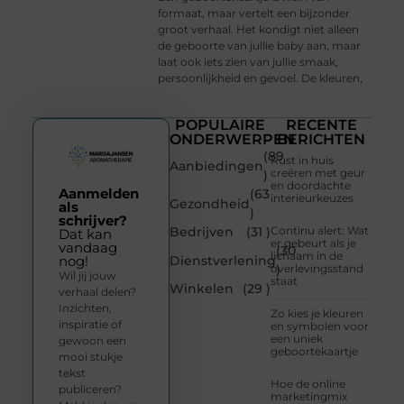
formaat, maar vertelt een bijzonder
groot verhaal. Het kondigt niet alleen
de geboorte van jullie baby aan, maar
laat ook iets zien van jullie smaak,
persoonlijkheid en gevoel. De kleuren,
POPULAIRE
RECENTE
ONDERWERPEN
BERICHTEN
(89
Rust in huis
Aanbiedingen
creëren met geur
)
en doordachte
Aanmelden
(63
interieurkeuzes
Gezondheid
als
)
schrijver?
Bedrijven
(31 )
Continu alert: Wat
Dat kan
er gebeurt als je
vandaag
(30
lichaam in de
Dienstverlening
nog!
overlevingsstand
)
Wil jij jouw
staat
Winkelen
(29 )
verhaal delen?
Inzichten,
Zo kies je kleuren
inspiratie of
en symbolen voor
een uniek
gewoon een
geboortekaartje
mooi stukje
tekst
Hoe de online
publiceren?
marketingmix