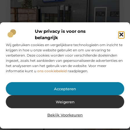
Uw privacy is voor ons
belangrijk
Wij gebruiken cookies en vergelijkbare technologieën om inzicht te
krijgen in hoe u onze website gebruikt en om uw ervaring te
Huur een aanhanger of autoambulance bij JobCar –
verbeteren. Deze cookies worden voor verschillende doeleinden
Voor elk vervoer de juiste oplossing
ingezet, zoals het aanbieden van gepersonaliseerde advertenties en
Bij JobCar in Etten-Leur bent u aan het juiste adres voor
het analyseren van het gebruik van de website. Voor meer
het huren van aanhangers en autoambulances. Of u nu
informatie kunt u
ons cookiebeleid
raadplegen.
Accepteren
Weigeren
Bekijk Voorkeuren