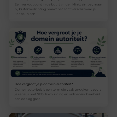
Een verkooppunt in de buurt vinden klinkt simpel, maar
bij buitenverlichting maakt het echt verschil waar je
koopt. In een
Hoe vergroot je je domein autoriteit?
Domeinautoriteit is een term die vaak terugkomt zodra
je serieus met SEO, linkbuilding en online vindbaarheid
aan de slag gaat.