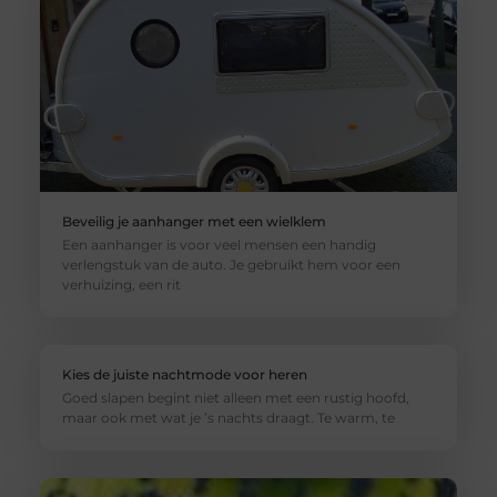
Beveilig je aanhanger met een wielklem
Een aanhanger is voor veel mensen een handig
verlengstuk van de auto. Je gebruikt hem voor een
verhuizing, een rit
Kies de juiste nachtmode voor heren
Goed slapen begint niet alleen met een rustig hoofd,
maar ook met wat je ’s nachts draagt. Te warm, te