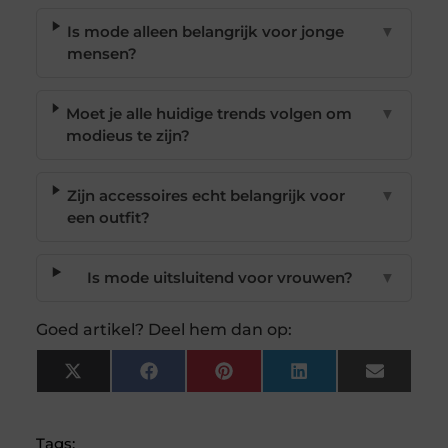
Is mode alleen belangrijk voor jonge
▼
mensen?
Moet je alle huidige trends volgen om
▼
modieus te zijn?
Zijn accessoires echt belangrijk voor
▼
een outfit?
Is mode uitsluitend voor vrouwen?
▼
Goed artikel? Deel hem dan op:
X
Facebook
Pinterest
LinkedIn
Email
(Twitter)
Tags: