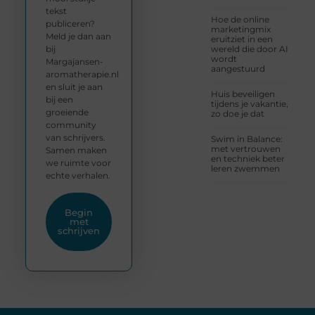
tekst
Hoe de online
publiceren?
marketingmix
Meld je dan aan
eruitziet in een
bij
wereld die door AI
wordt
Margajansen-
aangestuurd
aromatherapie.nl
en sluit je aan
Huis beveiligen
bij een
tijdens je vakantie,
groeiende
zo doe je dat
community
van schrijvers.
Swim in Balance:
met vertrouwen
Samen maken
en techniek beter
we ruimte voor
leren zwemmen
echte verhalen.
Begin
met
schrijven