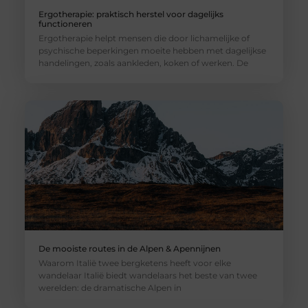
Ergotherapie: praktisch herstel voor dagelijks
functioneren
Ergotherapie helpt mensen die door lichamelijke of
psychische beperkingen moeite hebben met dagelijkse
handelingen, zoals aankleden, koken of werken. De
De mooiste routes in de Alpen & Apennijnen
Waarom Italië twee bergketens heeft voor elke
wandelaar Italië biedt wandelaars het beste van twee
werelden: de dramatische Alpen in