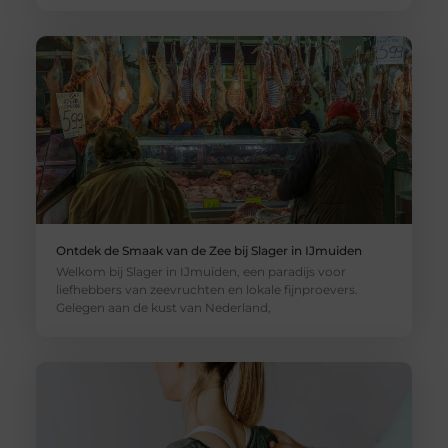
Ontdek de Smaak van de Zee bij Slager in IJmuiden
Welkom bij Slager in IJmuiden, een paradijs voor
liefhebbers van zeevruchten en lokale fijnproevers.
Gelegen aan de kust van Nederland,