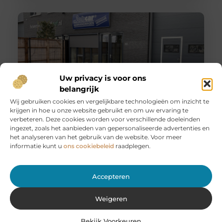
Uw privacy is voor ons
belangrijk
Wij gebruiken cookies en vergelijkbare technologieën om inzicht te
krijgen in hoe u onze website gebruikt en om uw ervaring te
Huur een aanhanger of autoambulance bij JobCar –
verbeteren. Deze cookies worden voor verschillende doeleinden
Voor elk vervoer de juiste oplossing
ingezet, zoals het aanbieden van gepersonaliseerde advertenties en
Bij JobCar in Etten-Leur bent u aan het juiste adres voor
het analyseren van het gebruik van de website. Voor meer
het huren van aanhangers en autoambulances. Of u nu
informatie kunt u
ons cookiebeleid
raadplegen.
Accepteren
Weigeren
Bekijk Voorkeuren