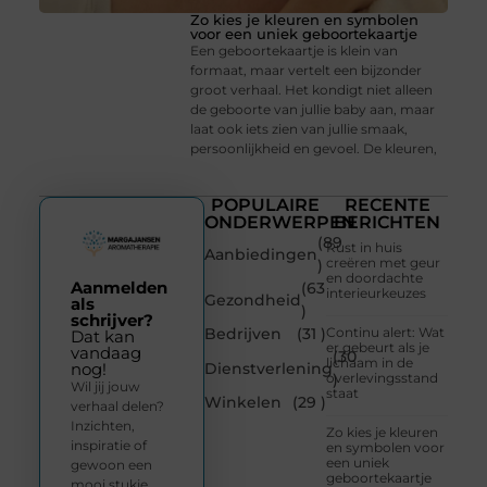
Zo kies je kleuren en symbolen
voor een uniek geboortekaartje
Een geboortekaartje is klein van
formaat, maar vertelt een bijzonder
groot verhaal. Het kondigt niet alleen
de geboorte van jullie baby aan, maar
laat ook iets zien van jullie smaak,
persoonlijkheid en gevoel. De kleuren,
POPULAIRE
RECENTE
ONDERWERPEN
BERICHTEN
(89
Rust in huis
Aanbiedingen
creëren met geur
)
en doordachte
Aanmelden
(63
interieurkeuzes
Gezondheid
als
)
schrijver?
Bedrijven
(31 )
Continu alert: Wat
Dat kan
er gebeurt als je
vandaag
(30
lichaam in de
Dienstverlening
nog!
overlevingsstand
)
Wil jij jouw
staat
Winkelen
(29 )
verhaal delen?
Inzichten,
Zo kies je kleuren
inspiratie of
en symbolen voor
een uniek
gewoon een
geboortekaartje
mooi stukje