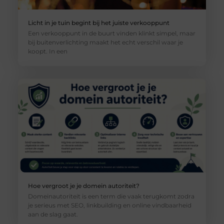
Licht in je tuin begint bij het juiste verkooppunt
Een verkooppunt in de buurt vinden klinkt simpel, maar
bij buitenverlichting maakt het echt verschil waar je
koopt. In een
Hoe vergroot je je domein autoriteit?
Domeinautoriteit is een term die vaak terugkomt zodra
je serieus met SEO, linkbuilding en online vindbaarheid
aan de slag gaat.