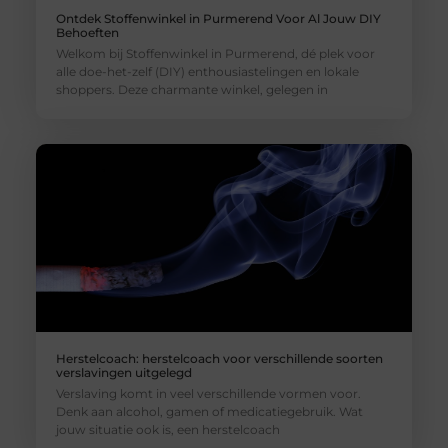
Ontdek Stoffenwinkel in Purmerend Voor Al Jouw DIY
Behoeften
Welkom bij Stoffenwinkel in Purmerend, dé plek voor
alle doe-het-zelf (DIY) enthousiastelingen en lokale
shoppers. Deze charmante winkel, gelegen in
Herstelcoach: herstelcoach voor verschillende soorten
verslavingen uitgelegd
Verslaving komt in veel verschillende vormen voor.
Denk aan alcohol, gamen of medicatiegebruik. Wat
jouw situatie ook is, een herstelcoach