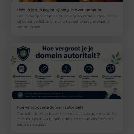
Licht in je tuin begint bij het juiste verkooppunt
Een verkooppunt in de buurt vinden klinkt simpel, maar
bij buitenverlichting maakt het echt verschil waar je
koopt. In een
Hoe vergroot je je domein autoriteit?
Domeinautoriteit is een term die vaak terugkomt zodra
je serieus met SEO, linkbuilding en online vindbaarheid
aan de slag gaat.