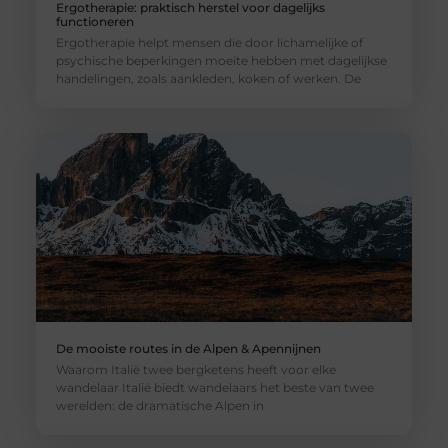
Ergotherapie: praktisch herstel voor dagelijks
functioneren
Ergotherapie helpt mensen die door lichamelijke of
psychische beperkingen moeite hebben met dagelijkse
handelingen, zoals aankleden, koken of werken. De
De mooiste routes in de Alpen & Apennijnen
Waarom Italië twee bergketens heeft voor elke
wandelaar Italië biedt wandelaars het beste van twee
werelden: de dramatische Alpen in