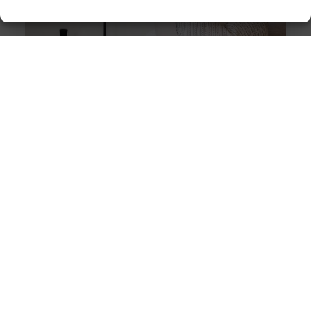
Stukadoor in Nijkerk: Dé oplossing voor uw
verbouwingsbehoeften
Als u de perfecte afwerking in uw huis wilt bereiken na
een intensieve verbouwing, is het belangrijk dat u
overweegt
Wanneer een fysiotherapeut helpt bij