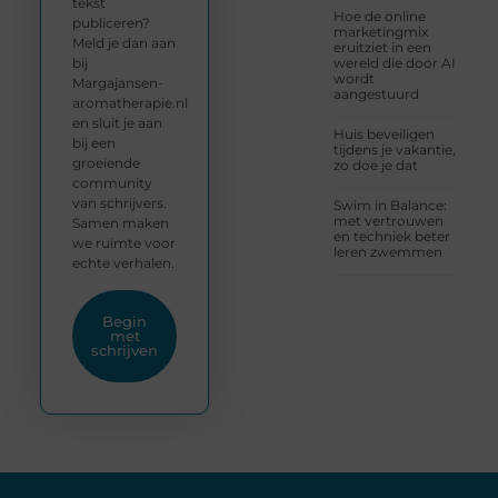
tekst
Hoe de online
publiceren?
marketingmix
Meld je dan aan
eruitziet in een
bij
wereld die door AI
wordt
Margajansen-
aangestuurd
aromatherapie.nl
en sluit je aan
Huis beveiligen
bij een
tijdens je vakantie,
groeiende
zo doe je dat
community
van schrijvers.
Swim in Balance:
met vertrouwen
Samen maken
en techniek beter
we ruimte voor
leren zwemmen
echte verhalen.
Begin
met
schrijven