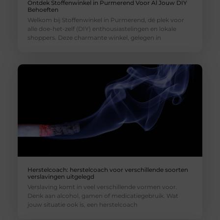
Ontdek Stoffenwinkel in Purmerend Voor Al Jouw DIY
Behoeften
Welkom bij Stoffenwinkel in Purmerend, dé plek voor
alle doe-het-zelf (DIY) enthousiastelingen en lokale
shoppers. Deze charmante winkel, gelegen in
Herstelcoach: herstelcoach voor verschillende soorten
verslavingen uitgelegd
Verslaving komt in veel verschillende vormen voor.
Denk aan alcohol, gamen of medicatiegebruik. Wat
jouw situatie ook is, een herstelcoach