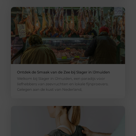
Ontdek de Smaak van de Zee bij Slager in IJmuiden
Welkom bij Slager in IJmuiden, een paradijs voor
liefhebbers van zeevruchten en lokale fijnproevers.
Gelegen aan de kust van Nederland,