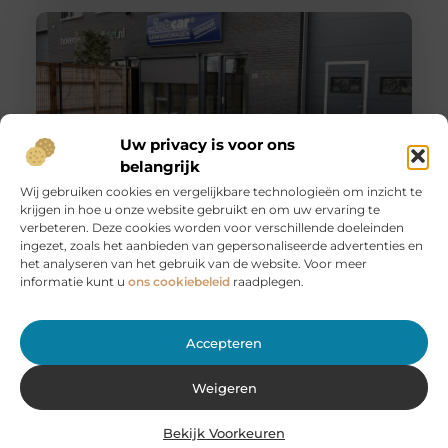
Uw privacy is voor ons
belangrijk
Wij gebruiken cookies en vergelijkbare technologieën om inzicht te
krijgen in hoe u onze website gebruikt en om uw ervaring te
Huur een aanhanger of autoambulance bij JobCar –
verbeteren. Deze cookies worden voor verschillende doeleinden
Voor elk vervoer de juiste oplossing
ingezet, zoals het aanbieden van gepersonaliseerde advertenties en
Bij JobCar in Etten-Leur bent u aan het juiste adres voor
het analyseren van het gebruik van de website. Voor meer
het huren van aanhangers en autoambulances. Of u nu
informatie kunt u
ons cookiebeleid
raadplegen.
Accepteren
Weigeren
Bekijk Voorkeuren