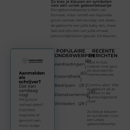
Zo kies je kleuren en symbolen
voor een uniek geboortekaartje
Een geboortekaartje is klein van
formaat, maar vertelt een bijzonder
groot verhaal. Het kondigt niet alleen
de geboorte van jullie baby aan, maar
laat ook iets zien van jullie smaak,
persoonlijkheid en gevoel. De kleuren,
POPULAIRE
RECENTE
ONDERWERPEN
BERICHTEN
(89
Rust in huis
Aanbiedingen
creëren met geur
)
en doordachte
Aanmelden
(63
interieurkeuzes
Gezondheid
als
)
schrijver?
Bedrijven
(31 )
Continu alert: Wat
Dat kan
er gebeurt als je
vandaag
(30
lichaam in de
Dienstverlening
nog!
overlevingsstand
)
Wil jij jouw
staat
Winkelen
(29 )
verhaal delen?
Inzichten,
Zo kies je kleuren
inspiratie of
en symbolen voor
een uniek
gewoon een
geboortekaartje
mooi stukje