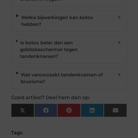
Welke bijwerkingen kan botox
▼
hebben?
Is botox beter dan een
▼
gebitsbeschermer tegen
tandenknarsen?
Wat veroorzaakt tandenknarsen of
▼
bruxisme?
Goed artikel? Deel hem dan op:
X
Facebook
Pinterest
LinkedIn
Email
(Twitter)
Tags: