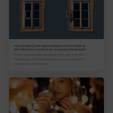
Hoe herken je een betrouwbare slotenmaker in
Montfoort en voorkom je onverwachte kosten?
Of je nu bent buitengesloten, een slot wilt laten
vervangen of de beveiliging van je woning wilt
verbeteren, het kiezen