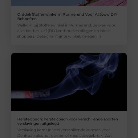
Ontdek Stoffenwinkel in Purmerend Voor Al Jouw DIY
Behoeften
Welkom bij Stoffenwinkel in Purmerend, dé plek voor
alle doe-het-zelf (DIY) enthousiastelingen en lokale
shoppers. Deze charmante winkel, gelegen in
Herstelcoach: herstelcoach voor verschillende soorten
verslavingen uitgelegd
Verslaving komt in veel verschillende vormen voor.
Denk aan alcohol, gamen of medicatiegebruik. Wat