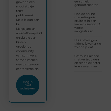
een uniek
gewoon een
geboortekaartje
mooi stukje
tekst
Hoe de online
publiceren?
marketingmix
Meld je dan aan
eruitziet in een
bij
wereld die door AI
wordt
Margajansen-
aangestuurd
aromatherapie.nl
en sluit je aan
Huis beveiligen
bij een
tijdens je vakantie,
groeiende
zo doe je dat
community
van schrijvers.
Swim in Balance:
met vertrouwen
Samen maken
en techniek beter
we ruimte voor
leren zwemmen
echte verhalen.
Begin
met
schrijven