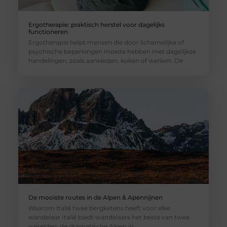
Ergotherapie: praktisch herstel voor dagelijks
functioneren
Ergotherapie helpt mensen die door lichamelijke of
psychische beperkingen moeite hebben met dagelijkse
handelingen, zoals aankleden, koken of werken. De
De mooiste routes in de Alpen & Apennijnen
Waarom Italië twee bergketens heeft voor elke
wandelaar Italië biedt wandelaars het beste van twee
werelden: de dramatische Alpen in