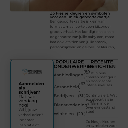
Zo kies je kleuren en symbolen
voor een uniek geboortekaartje
Een geboortekaartje is klein van
formaat, maar vertelt een bijzonder
groot verhaal. Het kondigt niet alleen
de geboorte van jullie baby aan, maar
laat ook iets zien van jullie smaak,
persoonlijkheid en gevoel. De kleuren,
POPULAIRE
RECENTE
ONDERWERPEN
BERICHTEN
(89
Rust in huis
Aanbiedingen
creëren met geur
)
en doordachte
Aanmelden
(63
interieurkeuzes
Gezondheid
als
)
schrijver?
Bedrijven
(31 )
Continu alert: Wat
Dat kan
er gebeurt als je
vandaag
(30
lichaam in de
Dienstverlening
nog!
overlevingsstand
)
Wil jij jouw
staat
Winkelen
(29 )
verhaal delen?
Inzichten,
Zo kies je kleuren
inspiratie of
en symbolen voor