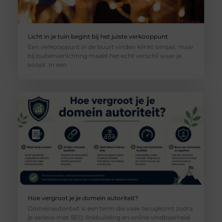
Licht in je tuin begint bij het juiste verkooppunt
Een verkooppunt in de buurt vinden klinkt simpel, maar
bij buitenverlichting maakt het echt verschil waar je
koopt. In een
Hoe vergroot je je domein autoriteit?
Domeinautoriteit is een term die vaak terugkomt zodra
je serieus met SEO, linkbuilding en online vindbaarheid