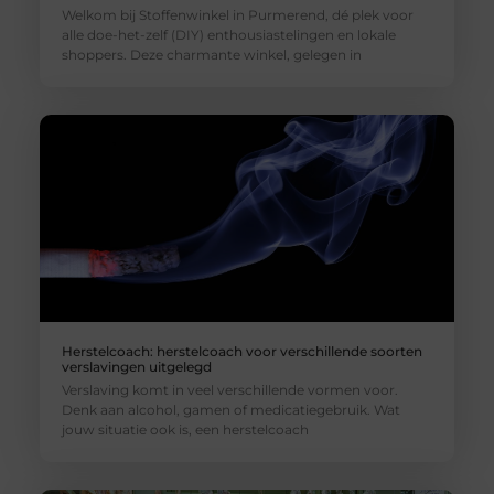
Welkom bij Stoffenwinkel in Purmerend, dé plek voor
alle doe-het-zelf (DIY) enthousiastelingen en lokale
shoppers. Deze charmante winkel, gelegen in
Herstelcoach: herstelcoach voor verschillende soorten
verslavingen uitgelegd
Verslaving komt in veel verschillende vormen voor.
Denk aan alcohol, gamen of medicatiegebruik. Wat
jouw situatie ook is, een herstelcoach