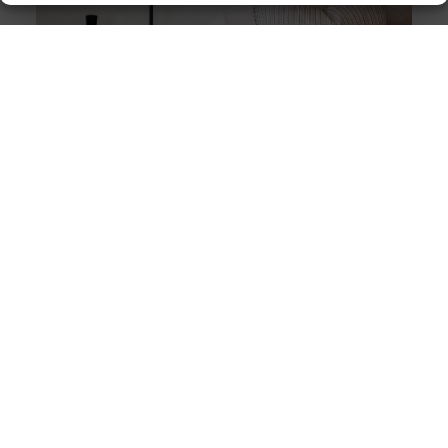
Stukadoor in Nijkerk: Dé oplossing voor uw
verbouwingsbehoeften
Als u de perfecte afwerking in uw huis wilt bereiken na
een intensieve verbouwing, is het belangrijk dat u
overweegt
Wanneer een fysiotherapeut helpt bij
bekkenbodemklachten