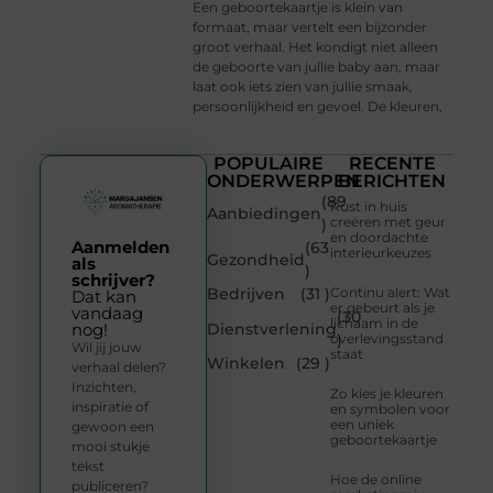
Een geboortekaartje is klein van
formaat, maar vertelt een bijzonder
groot verhaal. Het kondigt niet alleen
de geboorte van jullie baby aan, maar
laat ook iets zien van jullie smaak,
persoonlijkheid en gevoel. De kleuren,
POPULAIRE
RECENTE
ONDERWERPEN
BERICHTEN
(89
Rust in huis
Aanbiedingen
creëren met geur
)
en doordachte
Aanmelden
(63
interieurkeuzes
Gezondheid
als
)
schrijver?
Bedrijven
(31 )
Continu alert: Wat
Dat kan
er gebeurt als je
vandaag
(30
lichaam in de
Dienstverlening
nog!
overlevingsstand
)
Wil jij jouw
staat
Winkelen
(29 )
verhaal delen?
Inzichten,
Zo kies je kleuren
inspiratie of
en symbolen voor
een uniek
gewoon een
geboortekaartje
mooi stukje
tekst
Hoe de online
publiceren?