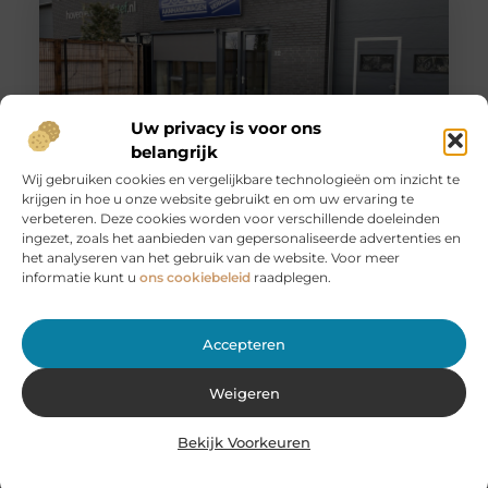
Uw privacy is voor ons
belangrijk
Wij gebruiken cookies en vergelijkbare technologieën om inzicht te
krijgen in hoe u onze website gebruikt en om uw ervaring te
Huur een aanhanger of autoambulance bij JobCar –
verbeteren. Deze cookies worden voor verschillende doeleinden
Voor elk vervoer de juiste oplossing
ingezet, zoals het aanbieden van gepersonaliseerde advertenties en
Bij JobCar in Etten-Leur bent u aan het juiste adres voor
het analyseren van het gebruik van de website. Voor meer
het huren van aanhangers en autoambulances. Of u nu
informatie kunt u
ons cookiebeleid
raadplegen.
Accepteren
Weigeren
Bekijk Voorkeuren