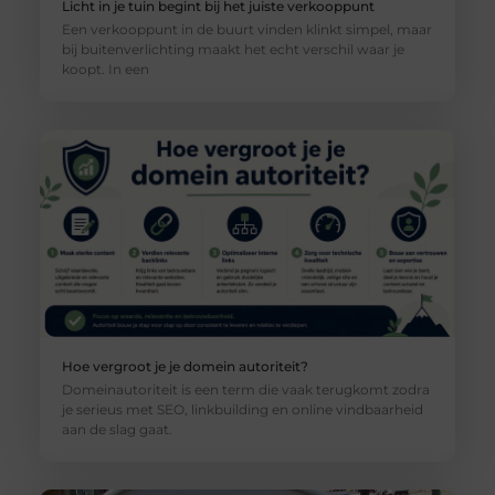
Licht in je tuin begint bij het juiste verkooppunt
Een verkooppunt in de buurt vinden klinkt simpel, maar
bij buitenverlichting maakt het echt verschil waar je
koopt. In een
Hoe vergroot je je domein autoriteit?
Domeinautoriteit is een term die vaak terugkomt zodra
je serieus met SEO, linkbuilding en online vindbaarheid
aan de slag gaat.