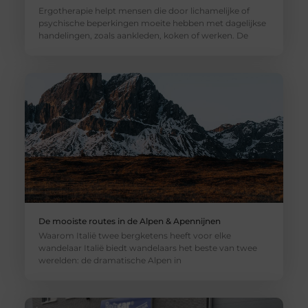
Ergotherapie helpt mensen die door lichamelijke of
psychische beperkingen moeite hebben met dagelijkse
handelingen, zoals aankleden, koken of werken. De
De mooiste routes in de Alpen & Apennijnen
Waarom Italië twee bergketens heeft voor elke
wandelaar Italië biedt wandelaars het beste van twee
werelden: de dramatische Alpen in