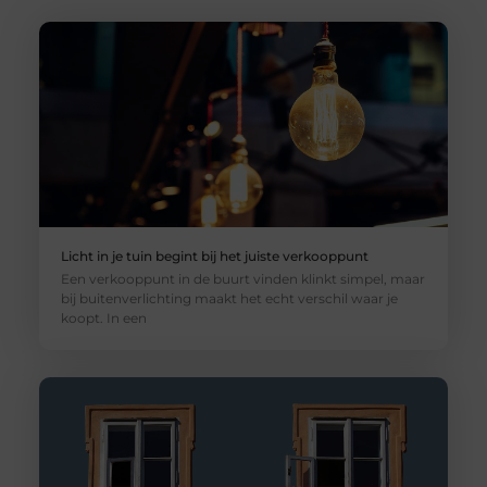
Licht in je tuin begint bij het juiste verkooppunt
Een verkooppunt in de buurt vinden klinkt simpel, maar
bij buitenverlichting maakt het echt verschil waar je
koopt. In een