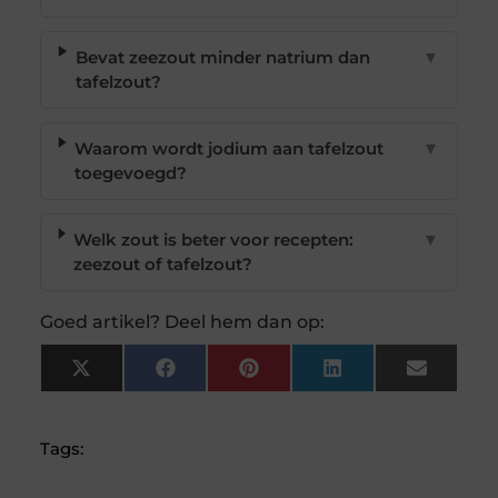
Bevat zeezout minder natrium dan
▼
tafelzout?
Waarom wordt jodium aan tafelzout
▼
toegevoegd?
Welk zout is beter voor recepten:
▼
zeezout of tafelzout?
Goed artikel? Deel hem dan op:
X
Facebook
Pinterest
LinkedIn
Email
(Twitter)
Tags: