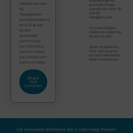
marketingmix
Meld je dan aan
eruitziet in een
bij
wereld die door AI
wordt
Margajansen-
aangestuurd
aromatherapie.nl
en sluit je aan
Huis beveiligen
bij een
tijdens je vakantie,
groeiende
zo doe je dat
community
van schrijvers.
Swim in Balance:
met vertrouwen
Samen maken
en techniek beter
we ruimte voor
leren zwemmen
echte verhalen.
Begin
met
schrijven
De nieuwste artikelen die u niet mag missen