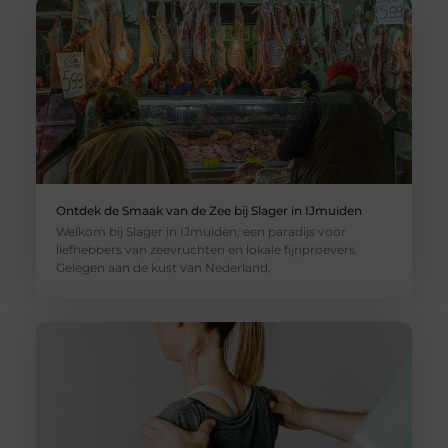
Ontdek de Smaak van de Zee bij Slager in IJmuiden
Welkom bij Slager in IJmuiden, een paradijs voor
liefhebbers van zeevruchten en lokale fijnproevers.
Gelegen aan de kust van Nederland,