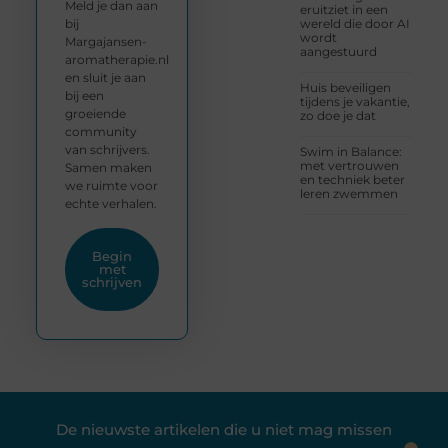
Meld je dan aan
eruitziet in een
bij
wereld die door AI
wordt
Margajansen-
aangestuurd
aromatherapie.nl
en sluit je aan
Huis beveiligen
bij een
tijdens je vakantie,
groeiende
zo doe je dat
community
van schrijvers.
Swim in Balance:
met vertrouwen
Samen maken
en techniek beter
we ruimte voor
leren zwemmen
echte verhalen.
Begin
met
schrijven
De nieuwste artikelen die u niet mag missen