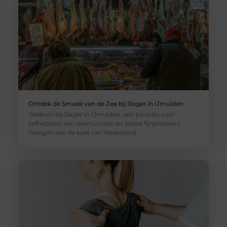
Ontdek de Smaak van de Zee bij Slager in IJmuiden
Welkom bij Slager in IJmuiden, een paradijs voor
liefhebbers van zeevruchten en lokale fijnproevers.
Gelegen aan de kust van Nederland,