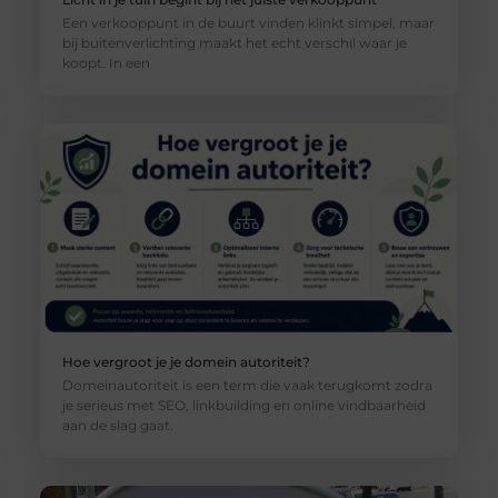
Een verkooppunt in de buurt vinden klinkt simpel, maar
bij buitenverlichting maakt het echt verschil waar je
koopt. In een
Hoe vergroot je je domein autoriteit?
Domeinautoriteit is een term die vaak terugkomt zodra
je serieus met SEO, linkbuilding en online vindbaarheid
aan de slag gaat.