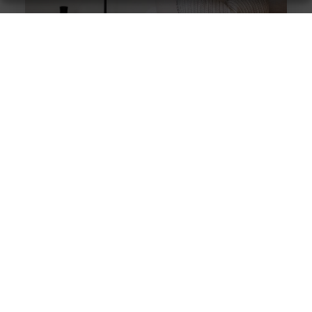
Stukadoor in Nijkerk: Dé oplossing voor uw
verbouwingsbehoeften
Als u de perfecte afwerking in uw huis wilt bereiken na
een intensieve verbouwing, is het belangrijk dat u
overweegt
Wanneer een fysiotherapeut helpt bij
bekkenbodemklachten
Problemen met de bekkenbodemspieren komen vaker