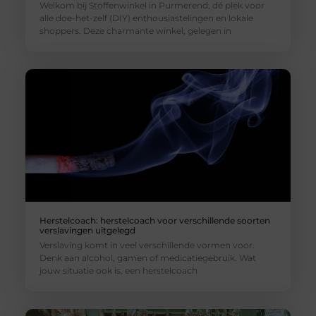
Welkom bij Stoffenwinkel in Purmerend, dé plek voor
alle doe-het-zelf (DIY) enthousiastelingen en lokale
shoppers. Deze charmante winkel, gelegen in
Herstelcoach: herstelcoach voor verschillende soorten
verslavingen uitgelegd
Verslaving komt in veel verschillende vormen voor.
Denk aan alcohol, gamen of medicatiegebruik. Wat
jouw situatie ook is, een herstelcoach