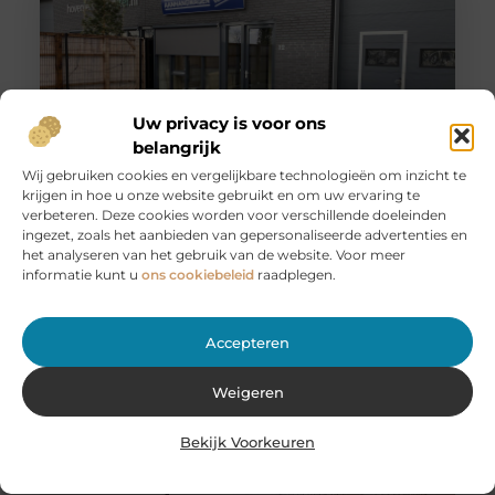
Uw privacy is voor ons
belangrijk
Wij gebruiken cookies en vergelijkbare technologieën om inzicht te
krijgen in hoe u onze website gebruikt en om uw ervaring te
Huur een aanhanger of autoambulance bij JobCar –
verbeteren. Deze cookies worden voor verschillende doeleinden
Voor elk vervoer de juiste oplossing
ingezet, zoals het aanbieden van gepersonaliseerde advertenties en
Bij JobCar in Etten-Leur bent u aan het juiste adres voor
het analyseren van het gebruik van de website. Voor meer
het huren van aanhangers en autoambulances. Of u nu
informatie kunt u
ons cookiebeleid
raadplegen.
Accepteren
Weigeren
Bekijk Voorkeuren