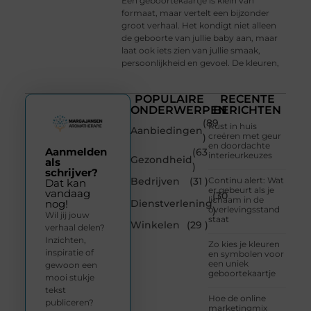
Een geboortekaartje is klein van
formaat, maar vertelt een bijzonder
groot verhaal. Het kondigt niet alleen
de geboorte van jullie baby aan, maar
laat ook iets zien van jullie smaak,
persoonlijkheid en gevoel. De kleuren,
POPULAIRE
RECENTE
ONDERWERPEN
BERICHTEN
(89
Rust in huis
Aanbiedingen
creëren met geur
)
en doordachte
Aanmelden
(63
interieurkeuzes
Gezondheid
als
)
schrijver?
Bedrijven
(31 )
Continu alert: Wat
Dat kan
er gebeurt als je
vandaag
(30
lichaam in de
Dienstverlening
nog!
overlevingsstand
)
Wil jij jouw
staat
Winkelen
(29 )
verhaal delen?
Inzichten,
Zo kies je kleuren
inspiratie of
en symbolen voor
een uniek
gewoon een
geboortekaartje
mooi stukje
tekst
Hoe de online
publiceren?
marketingmix