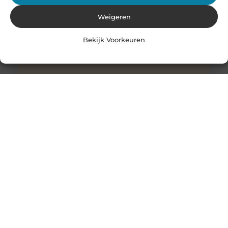
Weigeren
Bekijk Voorkeuren
Stukadoor in Nijkerk: Dé oplossing voor uw
verbouwingsbehoeften
Als u de perfecte afwerking in uw huis wilt bereiken na
een intensieve verbouwing, is het belangrijk dat u
overweegt