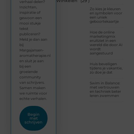
Winkelen
(29 )
verhaal delen?
Inzichten,
Zo kies je kleuren
inspiratie of
en symbolen voor
een uniek
gewoon een
geboortekaartje
mooi stukje
tekst
Hoe de online
publiceren?
marketingmix
Meld je dan aan
eruitziet in een
bij
wereld die door AI
wordt
Margajansen-
aangestuurd
aromatherapie.nl
en sluit je aan
Huis beveiligen
bij een
tijdens je vakantie,
groeiende
zo doe je dat
community
van schrijvers.
Swim in Balance:
met vertrouwen
Samen maken
en techniek beter
we ruimte voor
leren zwemmen
echte verhalen.
Begin
met
schrijven