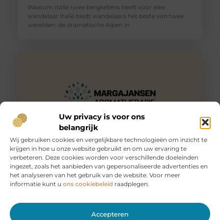
Waarom Italië twee bergketens heeft voor elke
wandelaar Italië biedt wandelaars het beste van twee
werelden: de dramatische Alpen in
Uw privacy is voor ons
belangrijk
Wij gebruiken cookies en vergelijkbare technologieën om inzicht te
krijgen in hoe u onze website gebruikt en om uw ervaring te
Huur een aanhanger of autoambulance bij JobCar –
verbeteren. Deze cookies worden voor verschillende doeleinden
Voor elk vervoer de juiste oplossing
ingezet, zoals het aanbieden van gepersonaliseerde advertenties en
Bij JobCar in Etten-Leur bent u aan het juiste adres voor
het analyseren van het gebruik van de website. Voor meer
het huren van aanhangers en autoambulances. Of u nu
informatie kunt u
ons cookiebeleid
raadplegen.
Accepteren