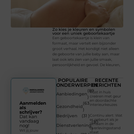
Zo kies je kleuren en symbolen
voor een uniek geboortekaartje
Een geboortekaartje is klein van
formaat, maar vertelt een bijzonder
groot verhaal. Het kondigt niet alleen
de geboorte van jullie baby aan, maar
laat ook iets zien van jullie smaak,
persoonlijkheid en gevoel. De kleuren,
POPULAIRE
RECENTE
ONDERWERPEN
BERICHTEN
(89
Rust in huis
Aanbiedingen
creëren met geur
)
en doordachte
Aanmelden
(63
interieurkeuzes
Gezondheid
als
)
schrijver?
Bedrijven
(31 )
Continu alert: Wat
Dat kan
er gebeurt als je
vandaag
(30
lichaam in de
Dienstverlening
nog!
overlevingsstand
)
Wil jij jouw
staat