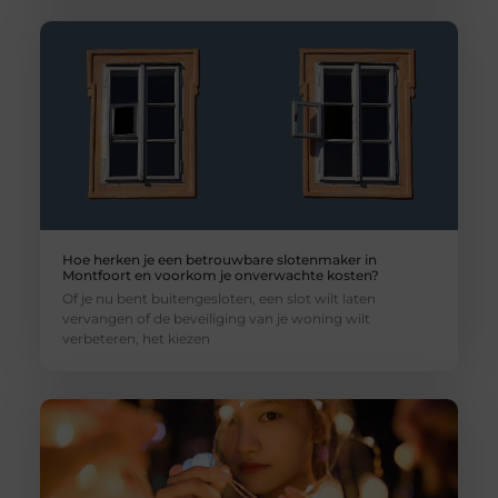
Hoe herken je een betrouwbare slotenmaker in
Montfoort en voorkom je onverwachte kosten?
Of je nu bent buitengesloten, een slot wilt laten
vervangen of de beveiliging van je woning wilt
verbeteren, het kiezen