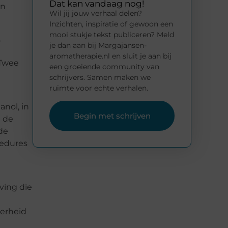
Dat kan vandaag nog!
en
Wil jij jouw verhaal delen?
Inzichten, inspiratie of gewoon een
mooi stukje tekst publiceren? Meld
,
je dan aan bij Margajansen-
aromatherapie.nl en sluit je aan bij
 Twee
een groeiende community van
schrijvers. Samen maken we
ruimte voor echte verhalen.
nol, in
Begin met schrijven
n de
de
cedures
ving die
verheid