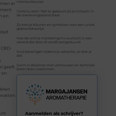
interieurkeuzes
omen er
lement
Continu alert: Wat er gebeurt als je lichaam in
de overlevingsstand staat
n en
Zo kies je kleuren en symbolen voor een uniek
geboortekaartje
teit
Hoe de online marketingmix eruitziet in een
wereld die door AI wordt aangestuurd
t CBD-
Huis beveiligen tijdens je vakantie, zo doe je
dat
e
Swim in Balance: met vertrouwen en techniek
l geeft.
beter leren zwemmen
r en
delen
evatten.
ure
Aanmelden als schrijver?