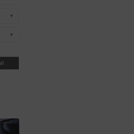
▼
▼
il