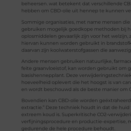
beheersen. wat betekent dat verschillende 
hebben om CBD-olie uit hennep te kunnen ve
Sommige organisaties, met name mensen die h
gebruiken mogelijk goedkope methoden bij het 
oplosmiddelen gevaarlijk zijn voor het welzijn
hiervan kunnen worden gebruikt in brandstofkac
daarvan zijn koolwaterstofgassen die aanwezig z
Andere mensen gebruiken natuurlijke, farmace
feite graanvloeistof, kan worden gebruikt om g
basishennepplant. Deze verwijderingstechniek
hoeveelheid oplevert die het hoogst is van can
en wordt beschouwd als de beste manier om C
Bovendien kan CBD-olie worden geëxtraheerd 
extractie.” Deze techniek houdt in dat de huid
extreem koud is. Superkritische CO2-verwijderi
verfijningsprocedure en productie-expertise, m
gedurende de hele procedure behoudt.