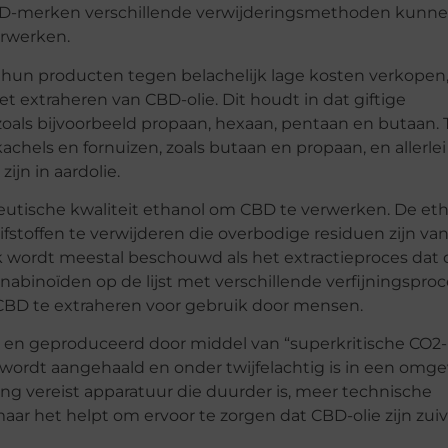
CBD-merken verschillende verwijderingsmethoden kunn
rwerken.
un producten tegen belachelijk lage kosten verkopen
extraheren van CBD-olie. Dit houdt in dat giftige
, zoals bijvoorbeeld propaan, hexaan, pentaan en butaan.
hels en fornuizen, zoals butaan en propaan, en allerlei
ijn in aardolie.
utische kwaliteit ethanol om CBD te verwerken. De etha
ifstoffen te verwijderen die overbodige residuen zijn va
 wordt meestal beschouwd als het extractieproces dat 
nabinoïden op de lijst met verschillende verfijningspro
BD te extraheren voor gebruik door mensen.
en geproduceerd door middel van “superkritische CO2-
 wordt aangehaald en onder twijfelachtig is in een omge
ng vereist apparatuur die duurder is, meer technische
aar het helpt om ervoor te zorgen dat CBD-olie zijn zui