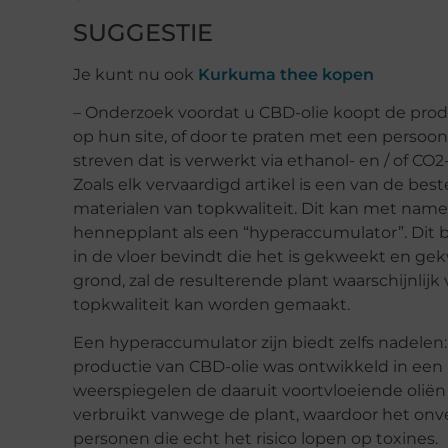
SUGGESTIE
Je kunt nu ook
Kurkuma thee kopen
– Onderzoek voordat u CBD-olie koopt de produ
op hun site, of door te praten met een persoo
streven dat is verwerkt via ethanol- en / of CO2-
Zoals elk vervaardigd artikel is een van de be
materialen van topkwaliteit. Dit kan met name 
hennepplant als een “hyperaccumulator”. Dit 
in de vloer bevindt die het is gekweekt en gek
grond, zal de resulterende plant waarschijnlijk
topkwaliteit kan worden gemaakt.
Een hyperaccumulator zijn biedt zelfs nadelen:
productie van CBD-olie was ontwikkeld in een 
weerspiegelen de daaruit voortvloeiende olië
verbruikt vanwege de plant, waardoor het onv
personen die echt het risico lopen op toxines.