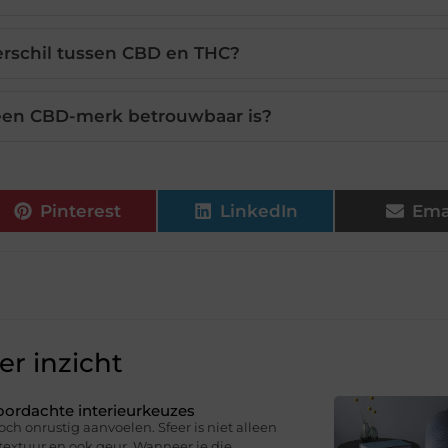
erschil tussen CBD en THC?
 een CBD-merk betrouwbaar is?
Pinterest
LinkedIn
Ema
r inzicht
oordachte interieurkeuzes
och onrustig aanvoelen. Sfeer is niet alleen
, textuur en ook geur. Wanneer je die