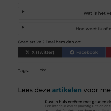
Wat is het v
Hoe weet ik of
Goed artikel? Deel hem dan op:
X (Twitter)
Facebook
cbd
Tags:
Lees deze
artikelen
voor mee
Rust in huis creëren met geur en d
Een interieur kan er prachtig uitzien en t
wat je ziet. Je zintuigen doen mee: licht