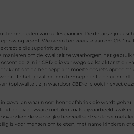
ctiemethoden van de leverancier. De details zijn besch
n oplossing agent. We raden ten zeerste aan om CBD na 
extractie die superkritisch is.
ste manieren om de kwaliteit te waarborgen, het gebruik
essentieel zijn in CBD-olie vanwege de karakteristiek v
betekent dat de hennepplant moeiteloos iets opneemt d
weekt. In het geval dat een hennepplant zich uitbreidt o
 van topkwaliteit zijn waardoor CBD-olie ook in exact dez
 in gevallen waarin een hennepfabriek die wordt gebruik
land met veel zware metalen zoals bijvoorbeeld kwik en 
n bovendien de werkelijke hoeveelheid van forse metale
eilig is voor mensen om te eten, met name kinderen of 