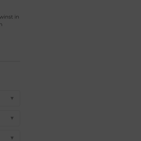
winst in
en
▼
▼
▼