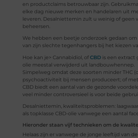
en productclaims betrouwbaar zijn. Gebruikm
elke dag nieuwe merken en handelaren uit met
leveren. Desalniettemin zult u weinig of geen
beheersen.
We hebben een beetje onderzoek gedaan om u t
van zijn slechte tegenhangers bij het kiezen v
Hoe kan je> Cannabidiol, of
CBD
is een extrac
olie meestal verwijderd uit landbouwhennep.
Simpelweg omdat deze soorten minder THC (of
psychoactiviteit bij mensen produceert; of me
CBD biedt een aantal van de gezonde voordelen
veel minder controversieel is voor beide geb
Desalniettemin, kwaliteitsproblemen: laagwaar
als topklasse CBD-olie vanwege een aantal face
Hieronder staan ​​vijf technieken om de kwalit
Helaas zijn er vanwege de jonge leeftijd van d