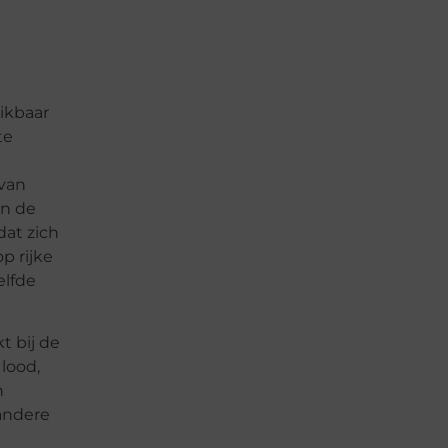
ikbaar
te
 van
an de
at zich
p rijke
elfde
t bij de
lood,
n
andere