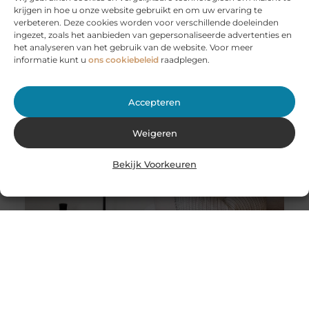
krijgen in hoe u onze website gebruikt en om uw ervaring te
Huur een aanhanger of autoambulance bij JobCar –
verbeteren. Deze cookies worden voor verschillende doeleinden
Voor elk vervoer de juiste oplossing
ingezet, zoals het aanbieden van gepersonaliseerde advertenties en
Bij JobCar in Etten-Leur bent u aan het juiste adres voor
het analyseren van het gebruik van de website. Voor meer
het huren van aanhangers en autoambulances. Of u nu
informatie kunt u
ons cookiebeleid
raadplegen.
Accepteren
Weigeren
Bekijk Voorkeuren
Stukadoor in Nijkerk: Dé oplossing voor uw
verbouwingsbehoeften
Als u de perfecte afwerking in uw huis wilt bereiken na
een intensieve verbouwing, is het belangrijk dat u
overweegt