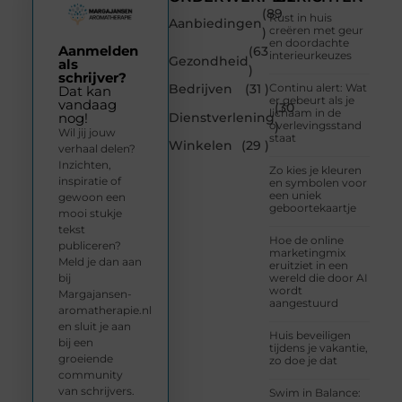
(89
Rust in huis
Aanbiedingen
creëren met geur
)
en doordachte
Aanmelden
(63
interieurkeuzes
Gezondheid
als
)
schrijver?
Bedrijven
(31 )
Continu alert: Wat
Dat kan
er gebeurt als je
vandaag
(30
lichaam in de
Dienstverlening
nog!
overlevingsstand
)
Wil jij jouw
staat
Winkelen
(29 )
verhaal delen?
Inzichten,
Zo kies je kleuren
inspiratie of
en symbolen voor
een uniek
gewoon een
geboortekaartje
mooi stukje
tekst
Hoe de online
publiceren?
marketingmix
Meld je dan aan
eruitziet in een
bij
wereld die door AI
wordt
Margajansen-
aangestuurd
aromatherapie.nl
en sluit je aan
Huis beveiligen
bij een
tijdens je vakantie,
groeiende
zo doe je dat
community
van schrijvers.
Swim in Balance: