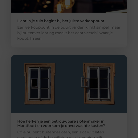
Licht in je tuin begint bij het juiste verkooppunt
Een verkooppunt in de buurt vinden klinkt simpel, maar
bij buitenverlichting maakt het echt verschil waar je
koopt. In een
Hoe herken je een betrouwbare slotenmaker in
Montfoort en voorkom je onverwachte kosten?
Of je nu bent buitengesloten, een slot wilt laten
vervangen of de beveiliging van je woning wilt