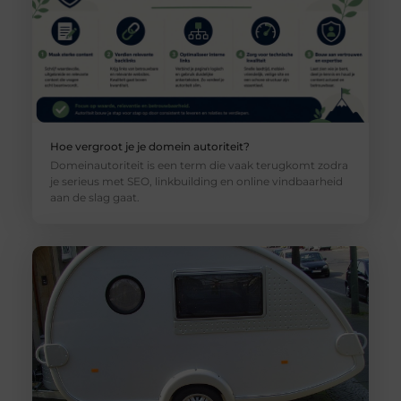
Hoe vergroot je je domein autoriteit?
Domeinautoriteit is een term die vaak terugkomt zodra
je serieus met SEO, linkbuilding en online vindbaarheid
aan de slag gaat.