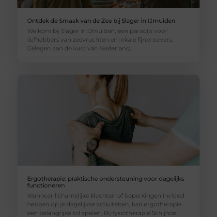
Ontdek de Smaak van de Zee bij Slager in IJmuiden
Welkom bij Slager in IJmuiden, een paradijs voor
liefhebbers van zeevruchten en lokale fijnproevers.
Gelegen aan de kust van Nederland,
Ergotherapie: praktische ondersteuning voor dagelijks
functioneren
Wanneer lichamelijke klachten of beperkingen invloed
hebben op je dagelijkse activiteiten, kan ergotherapie
een belangrijke rol spelen. Bij fysiotherapie Schijndel