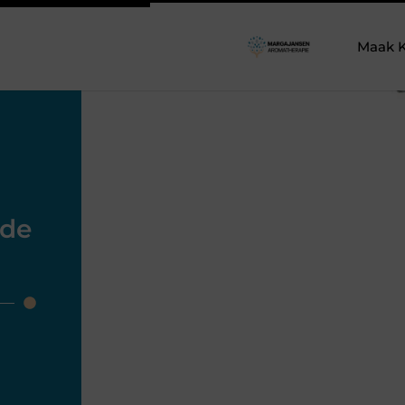
Maak K
gde