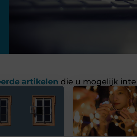
erde artikelen
die u mogelijk int