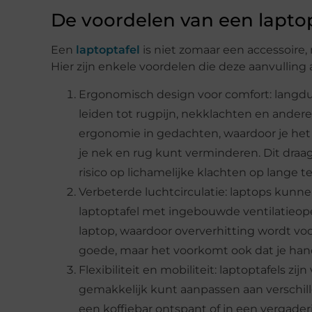
De voordelen van een laptop
Een
laptoptafel
is niet zomaar een accessoire,
Hier zijn enkele voordelen die deze aanvullin
Ergonomisch design voor comfort: langdu
leiden tot rugpijn, nekklachten en ander
ergonomie in gedachten, waardoor je he
je nek en rug kunt verminderen. Dit dra
risico op lichamelijke klachten op lange te
Verbeterde luchtcirculatie: laptops kunn
laptoptafel met ingebouwde ventilatieop
laptop, waardoor oververhitting wordt vo
goede, maar het voorkomt ook dat je han
Flexibiliteit en mobiliteit: laptoptafels z
gemakkelijk kunt aanpassen aan verschill
een koffiebar ontspant of in een vergaderin