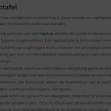
tafel
 maar eerder een investering in jouw welzijn en werkpres
g aan jouw werkruimte kan bieden:
rig gebruik van een
laptop
zonder de juiste ondersteu
e fysieke ongemakken. Een laptoptafel is ontworpen me
t scherm op ooghoogte kunt plaatsen en onnodige spa
agt bij aan een comfortabelere werkhouding en een ver
rmijn.
en behoorlijk warm worden tijdens langdurig gebruik. E
eningen zorgt voor een betere luchtcirculatie rondom d
orkomen. Dit komt niet alleen de levensduur van je lapt
den warm worden tijdens het typen.
ijn vaak licht van gewicht en draagbaar, waardoor je jouw 
ende omgevingen. Of je nu thuis aan de keukentafel wer
g zit, een laptoptafel geeft je de flexibiliteit om overal