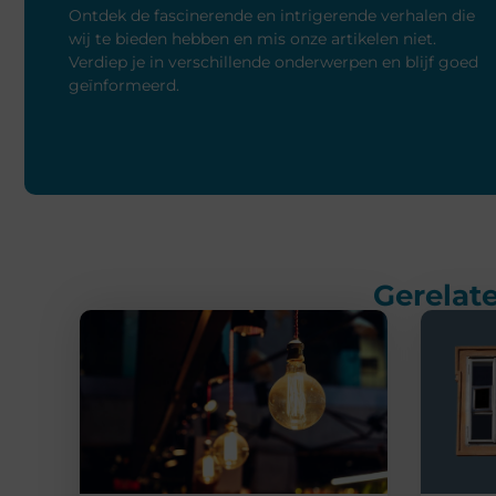
Ontdek de fascinerende en intrigerende verhalen die
wij te bieden hebben en mis onze artikelen niet.
Verdiep je in verschillende onderwerpen en blijf goed
geïnformeerd.
Gerelate