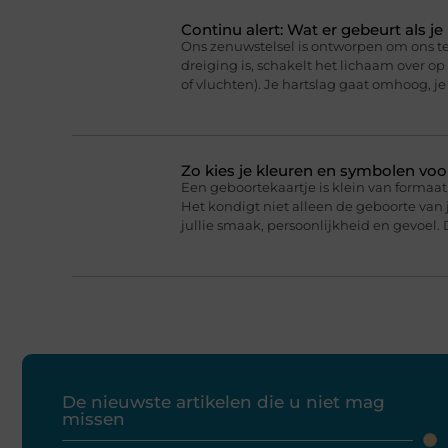
Continu alert: Wat er gebeurt als j
Ons zenuwstelsel is ontworpen om ons t
dreiging is, schakelt het lichaam over o
of vluchten). Je hartslag gaat omhoog, j
Zo kies je kleuren en symbolen voo
Een geboortekaartje is klein van formaat,
Het kondigt niet alleen de geboorte van j
jullie smaak, persoonlijkheid en gevoel. 
De nieuwste artikelen die u niet mag
missen