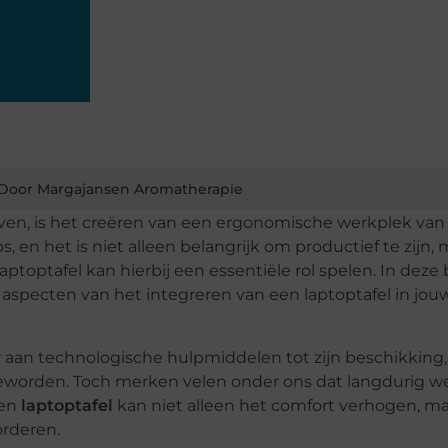
Door Margajansen Aromatherapie
even, is het creëren van een ergonomische werkplek van 
 en het is niet alleen belangrijk om productief te zijn, 
optafel kan hierbij een essentiële rol spelen. In deze 
specten van het integreren van een laptoptafel in jou
 aan technologische hulpmiddelen tot zijn beschikking,
geworden. Toch merken velen onder ons dat langdurig w
Een
laptoptafel
kan niet alleen het comfort verhogen, m
orderen.