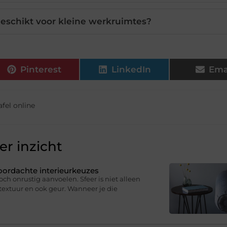
 geschikt voor kleine werkruimtes?
Pinterest
LinkedIn
Ema
fel online
r inzicht
oordachte interieurkeuzes
och onrustig aanvoelen. Sfeer is niet alleen
, textuur en ook geur. Wanneer je die