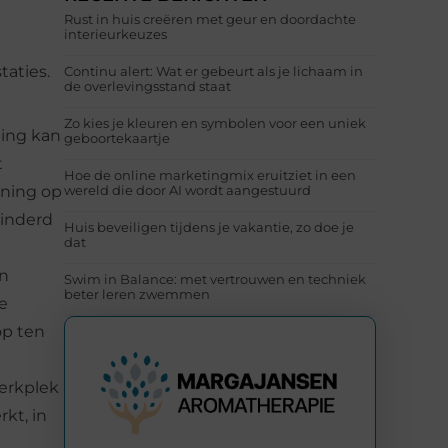
Rust in huis creëren met geur en doordachte
interieurkeuzes
taties.
Continu alert: Wat er gebeurt als je lichaam in
de overlevingsstand staat
Zo kies je kleuren en symbolen voor een uniek
ning kan
geboortekaartje
t
Hoe de online marketingmix eruitziet in een
nning op
wereld die door AI wordt aangestuurd
minderd
Huis beveiligen tijdens je vakantie, zo doe je
dat
en
Swim in Balance: met vertrouwen en techniek
beter leren zwemmen
e
op ten
werkplek
kt, in