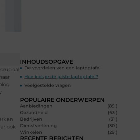
INHOUDSOPGAVE
De voordelen van een laptoptafel
cruciaal
Hoe kies je de juiste laptoptafel?
maar
blog
Veelgestelde vragen
w
POPULAIRE ONDERWERPEN
Aanbiedingen
(89 )
Gezondheid
(63 )
erken
Bedrijven
(31 )
Dienstverlening
(30 )
aar ook
Winkelen
(29 )
RECENTE BERICHTEN