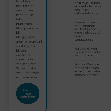
Inzichten,
Zo kies je kleuren
inspiratie of
en symbolen voor
een uniek
gewoon een
geboortekaartje
mooi stukje
tekst
Hoe de online
publiceren?
marketingmix
Meld je dan aan
eruitziet in een
bij
wereld die door AI
wordt
Margajansen-
aangestuurd
aromatherapie.nl
en sluit je aan
Huis beveiligen
bij een
tijdens je vakantie,
groeiende
zo doe je dat
community
van schrijvers.
Swim in Balance:
met vertrouwen
Samen maken
en techniek beter
we ruimte voor
leren zwemmen
echte verhalen.
Begin
met
schrijven