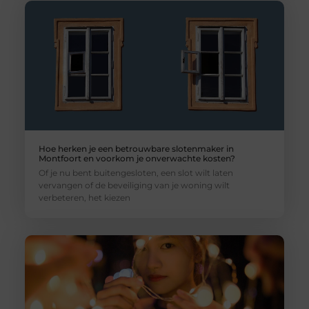
Hoe herken je een betrouwbare slotenmaker in
Montfoort en voorkom je onverwachte kosten?
Of je nu bent buitengesloten, een slot wilt laten
vervangen of de beveiliging van je woning wilt
verbeteren, het kiezen