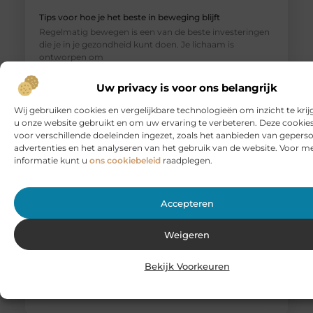
Tips voor hoe je het beste in beweging blijft
Regelmatig bewegen is een van de beste investeringen
die je in je gezondheid kunt doen. Je lichaam is
ontworpen om
Uw privacy is voor ons belangrijk
Wij gebruiken cookies en vergelijkbare technologieën om inzicht te krij
u onze website gebruikt en om uw ervaring te verbeteren. Deze cooki
voor verschillende doeleinden ingezet, zoals het aanbieden van gepers
advertenties en het analyseren van het gebruik van de website. Voor m
informatie kunt u
ons cookiebeleid
raadplegen.
Accepteren
Weigeren
Vind de perfecte autorijschool: uw complete gids voor
Nederland
Bekijk Voorkeuren
Het behalen van uw rijbewijs is een belangrijke mijlpaal.
Het staat voor vrijheid, onafhankelijkheid en een nieuwe
fase in uw