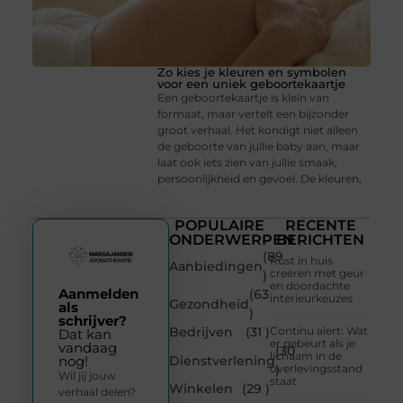
Zo kies je kleuren en symbolen
voor een uniek geboortekaartje
Een geboortekaartje is klein van
formaat, maar vertelt een bijzonder
groot verhaal. Het kondigt niet alleen
de geboorte van jullie baby aan, maar
laat ook iets zien van jullie smaak,
persoonlijkheid en gevoel. De kleuren,
POPULAIRE
RECENTE
ONDERWERPEN
BERICHTEN
(89
Rust in huis
Aanbiedingen
creëren met geur
)
en doordachte
Aanmelden
(63
interieurkeuzes
Gezondheid
als
)
schrijver?
Bedrijven
(31 )
Continu alert: Wat
Dat kan
er gebeurt als je
vandaag
(30
lichaam in de
Dienstverlening
nog!
overlevingsstand
)
Wil jij jouw
staat
Winkelen
(29 )
verhaal delen?