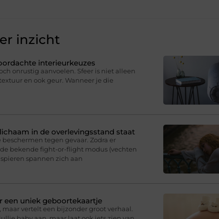
r inzicht
oordachte interieurkeuzes
och onrustig aanvoelen. Sfeer is niet alleen
, textuur en ook geur. Wanneer je die
e lichaam in de overlevingsstand staat
e beschermen tegen gevaar. Zodra er
p de bekende fight-or-flight modus (vechten
e spieren spannen zich aan
r een uniek geboortekaartje
 maar vertelt een bijzonder groot verhaal.
ullie baby aan, maar laat ook iets zien van