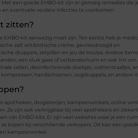
. Met een goede EHBO-kit zijn er genoeg remedies die j
en eventuele verdere infecties te voorkomen.
 zitten?
de EHBO-kit aanwezig moet zijn. Ten eerste heb je medic
ptische zalf, antibiotische crème, gevriesdroogd en
ische druppels, zetpillen en jeu de boules. Andere items
anden, een stuk gaas of verbandschuim en wat lint om al
ale vellen, desinfecterende doekjes, wattenstaafjes, an
, kompressen, handschoenen, oogdruppels, en andere i
kopen?
oals apotheken, drogisterijen, kampeerwinkels, online win
. Ze zijn ook verkrijgbaar bij veel apothekers en zieken
pen van EHBO-kits. Er zijn veel websites waar je een rui
t ze kopen bij verschillende verkopers. Dit kan een goe
 een kampeerwinkel.