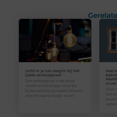
Gerelate
Licht in je tuin begint bij het
Hoe h
juiste verkooppunt
betro
Montf
Een verkooppunt in de buurt
onver
vinden klinkt simpel, maar bij
Of je 
buitenverlichting maakt het echt
slot w
verschil waar je koopt. In een
beveil
verbet