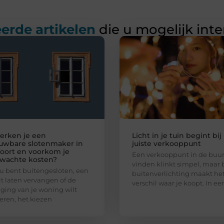
erde artikelen
die u mogelijk int
erken je een
Licht in je tuin begint bij
uwbare slotenmaker in
juiste verkooppunt
oort en voorkom je
Een verkooppunt in de buur
wachte kosten?
vinden klinkt simpel, maar b
nu bent buitengesloten, een
buitenverlichting maakt het
ilt laten vervangen of de
verschil waar je koopt. In ee
iging van je woning wilt
eren, het kiezen