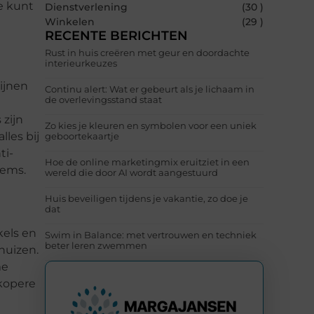
e kunt
Dienstverlening
(30 )
Winkelen
(29 )
RECENTE BERICHTEN
Rust in huis creëren met geur en doordachte
interieurkeuzes
ijnen
Continu alert: Wat er gebeurt als je lichaam in
de overlevingsstand staat
 zijn
Zo kies je kleuren en symbolen voor een uniek
les bij
geboortekaartje
ti-
Hoe de online marketingmix eruitziet in een
tems.
wereld die door AI wordt aangestuurd
Huis beveiligen tijdens je vakantie, zo doe je
dat
kels en
Swim in Balance: met vertrouwen en techniek
beter leren zwemmen
huizen.
me
dkopere