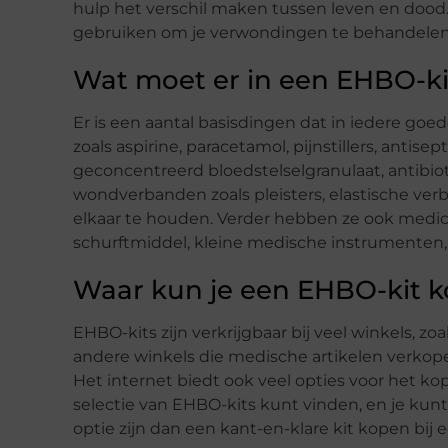
hulp het verschil maken tussen leven en dood
gebruiken om je verwondingen te behandelen 
Wat moet er in een EHBO-kit
Er is een aantal basisdingen dat in iedere goe
zoals aspirine, paracetamol, pijnstillers, antise
geconcentreerd bloedstelselgranulaat, antibiot
wondverbanden zoals pleisters, elastische verb
elkaar te houden. Verder hebben ze ook medicin
schurftmiddel, kleine medische instrumenten
Waar kun je een EHBO-kit 
EHBO-kits zijn verkrijgbaar bij veel winkels, z
andere winkels die medische artikelen verkopen
Het internet biedt ook veel opties voor het ko
selectie van EHBO-kits kunt vinden, en je kun
optie zijn dan een kant-en-klare kit kopen bij