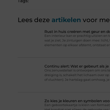
Tags:
Lees deze
artikelen
voor mee
Rust in huis creëren met geur en d
Een interieur kan er prachtig uitzien en t
wat je ziet. Je zintuigen doen mee: licht
elementen op elkaar afstemt, ontstaat er
Continu alert: Wat er gebeurt als j
Ons zenuwstelsel is ontworpen om ons t
dreiging is, schakelt het lichaam over o
of vluchten). Je hartslag gaat omhoog, j
Zo kies je kleuren en symbolen voo
Een geboortekaartje is klein van formaat,
Het kondigt niet alleen de geboorte van j