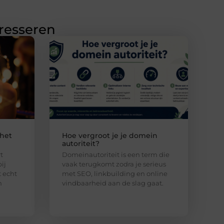
eresseren
 het
Hoe vergroot je je domein
autoriteit?
t
Domeinautoriteit is een term die
ij
vaak terugkomt zodra je serieus
 echt
met SEO, linkbuilding en online
n
vindbaarheid aan de slag gaat.