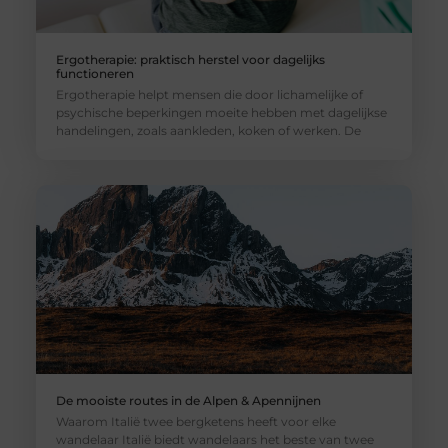
Ergotherapie: praktisch herstel voor dagelijks
functioneren
Ergotherapie helpt mensen die door lichamelijke of
psychische beperkingen moeite hebben met dagelijkse
handelingen, zoals aankleden, koken of werken. De
De mooiste routes in de Alpen & Apennijnen
Waarom Italië twee bergketens heeft voor elke
wandelaar Italië biedt wandelaars het beste van twee