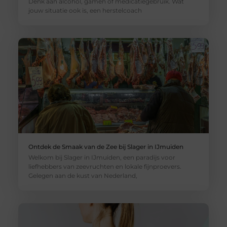
Denk aan alcohol, gamen of medicatiegebruik. Wat
jouw situatie ook is, een herstelcoach
Ontdek de Smaak van de Zee bij Slager in IJmuiden
Welkom bij Slager in IJmuiden, een paradijs voor
liefhebbers van zeevruchten en lokale fijnproevers.
Gelegen aan de kust van Nederland,