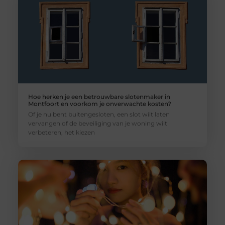
Hoe herken je een betrouwbare slotenmaker in
Montfoort en voorkom je onverwachte kosten?
Of je nu bent buitengesloten, een slot wilt laten
vervangen of de beveiliging van je woning wilt
verbeteren, het kiezen