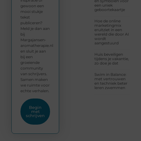
inspiratie of
en symbolen voor
een uniek
gewoon een
geboortekaartje
mooi stukje
tekst
Hoe de online
publiceren?
marketingmix
Meld je dan aan
eruitziet in een
bij
wereld die door AI
wordt
Margajansen-
aangestuurd
aromatherapie.nl
en sluit je aan
Huis beveiligen
bij een
tijdens je vakantie,
groeiende
zo doe je dat
community
van schrijvers.
Swim in Balance:
met vertrouwen
Samen maken
en techniek beter
we ruimte voor
leren zwemmen
echte verhalen.
Begin
met
schrijven