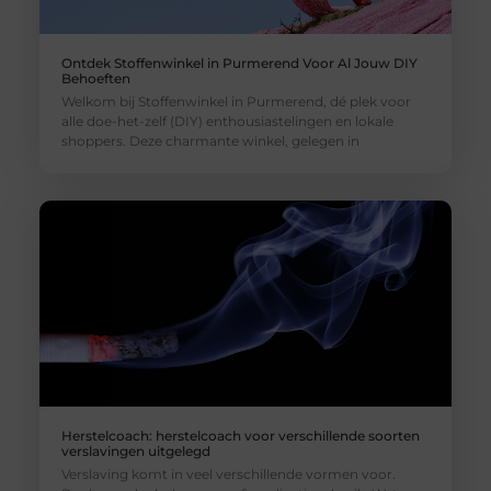
Ontdek Stoffenwinkel in Purmerend Voor Al Jouw DIY
Behoeften
Welkom bij Stoffenwinkel in Purmerend, dé plek voor
alle doe-het-zelf (DIY) enthousiastelingen en lokale
shoppers. Deze charmante winkel, gelegen in
Herstelcoach: herstelcoach voor verschillende soorten
verslavingen uitgelegd
Verslaving komt in veel verschillende vormen voor.