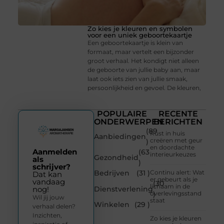
Zo kies je kleuren en symbolen
voor een uniek geboortekaartje
Een geboortekaartje is klein van
formaat, maar vertelt een bijzonder
groot verhaal. Het kondigt niet alleen
de geboorte van jullie baby aan, maar
laat ook iets zien van jullie smaak,
persoonlijkheid en gevoel. De kleuren,
POPULAIRE
RECENTE
ONDERWERPEN
BERICHTEN
(89
Rust in huis
Aanbiedingen
creëren met geur
)
en doordachte
Aanmelden
(63
interieurkeuzes
Gezondheid
als
)
schrijver?
Bedrijven
(31 )
Continu alert: Wat
Dat kan
er gebeurt als je
vandaag
(30
lichaam in de
Dienstverlening
nog!
overlevingsstand
)
Wil jij jouw
staat
Winkelen
(29 )
verhaal delen?
Inzichten,
Zo kies je kleuren