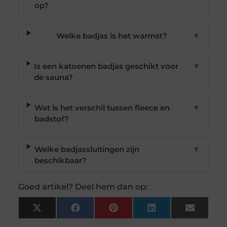
op?
Welke badjas is het warmst?
▼
Is een katoenen badjas geschikt voor
▼
de sauna?
Wat is het verschil tussen fleece en
▼
badstof?
Welke badjassluitingen zijn
▼
beschikbaar?
Goed artikel? Deel hem dan op:
X
Facebook
Pinterest
LinkedIn
Email
(Twitter)