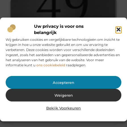
Uw privacy is voor ons
belangrijk
Wij gebruiken cookies en vergelijkbare technologieën om inzicht te
krijgen in hoe u onze website gebruikt en om uw ervaring te
verbeteren. Deze cookies worden voor verschillende doeleinden
ingezet, zoals het aanbieden van gepersonaliseerde advertenties en
het analyseren van het gebruik van de website. Voor meer
De Naambordensite, de online
informatie kunt u
ons cookiebeleid
raadplegen.
webshop voor naamborden
Heb jij bij vrienden een mooi rvs naambord naast de
Accepteren
voordeur zien hangen en wil jij nu ook graag een
mooi rvs naambordje aanschaffen? Maar
Weigeren
Dienstverlening
Bekijk Voorkeuren
Geen Reacties