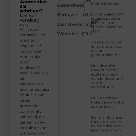
Aanmelden
(63
interieurkeuzes
Gezondheid
als
)
schrijver?
Bedrijven
(31 )
Continu alert: Wat
Dat kan
er gebeurt als je
vandaag
(30
lichaam in de
Dienstverlening
nog!
overlevingsstand
)
Wil jij jouw
staat
Winkelen
(29 )
verhaal delen?
Inzichten,
Zo kies je kleuren
inspiratie of
en symbolen voor
een uniek
gewoon een
geboortekaartje
mooi stukje
tekst
Hoe de online
publiceren?
marketingmix
Meld je dan aan
eruitziet in een
bij
wereld die door AI
wordt
Margajansen-
aangestuurd
aromatherapie.nl
en sluit je aan
Huis beveiligen
bij een
tijdens je vakantie,
groeiende
zo doe je dat
community
van schrijvers.
Swim in Balance:
met vertrouwen
Samen maken
en techniek beter
we ruimte voor
leren zwemmen
echte verhalen.