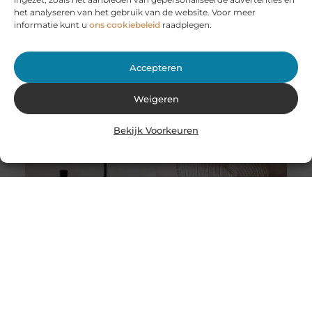
Bij JobCar in Etten-Leur bent u aan het juiste adres voor
het analyseren van het gebruik van de website. Voor meer
het huren van aanhangers en autoambulances. Of u nu
informatie kunt u
ons cookiebeleid
raadplegen.
Accepteren
Weigeren
Bekijk Voorkeuren
Stukadoor in Nijkerk: Dé oplossing voor uw
verbouwingsbehoeften
Als u de perfecte afwerking in uw huis wilt bereiken na
een intensieve verbouwing, is het belangrijk dat u
overweegt