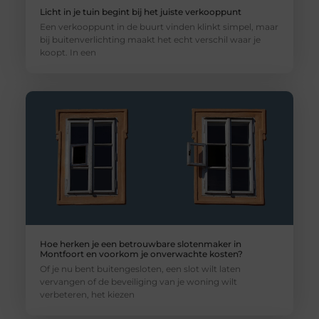
Licht in je tuin begint bij het juiste verkooppunt
Een verkooppunt in de buurt vinden klinkt simpel, maar
bij buitenverlichting maakt het echt verschil waar je
koopt. In een
Hoe herken je een betrouwbare slotenmaker in
Montfoort en voorkom je onverwachte kosten?
Of je nu bent buitengesloten, een slot wilt laten
vervangen of de beveiliging van je woning wilt
verbeteren, het kiezen