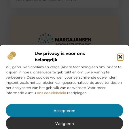
Uw privacy is voor ons
belangrijk
Wij gebruiken cookies en vergelijkbare technologieën om inzicht te
krijgen in hoe u onze website gebruikt en om uw ervaring te
Huur een aanhanger of autoambulance bij JobCar –
verbeteren. Deze cookies worden voor verschillende doeleinden
Voor elk vervoer de juiste oplossing
ingezet, zoals het aanbieden van gepersonaliseerde advertenties en
Bij JobCar in Etten-Leur bent u aan het juiste adres voor
het analyseren van het gebruik van de website. Voor meer
het huren van aanhangers en autoambulances. Of u nu
informatie kunt u
ons cookiebeleid
raadplegen.
Accepteren
Weigeren