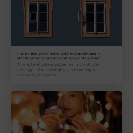
Hoe herken je een betrouwbare slotenmaker in
Montfoort en voorkom je onverwachte kosten?
Of je nu bent buitengesloten, een slot wilt laten
vervangen of de beveiliging van je woning wilt
verbeteren, het kiezen