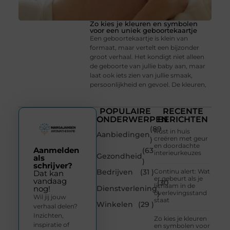
Zo kies je kleuren en symbolen
voor een uniek geboortekaartje
Een geboortekaartje is klein van
formaat, maar vertelt een bijzonder
groot verhaal. Het kondigt niet alleen
de geboorte van jullie baby aan, maar
laat ook iets zien van jullie smaak,
persoonlijkheid en gevoel. De kleuren,
POPULAIRE
RECENTE
ONDERWERPEN
BERICHTEN
(89
Rust in huis
Aanbiedingen
creëren met geur
)
en doordachte
Aanmelden
(63
interieurkeuzes
Gezondheid
als
)
schrijver?
Bedrijven
(31 )
Continu alert: Wat
Dat kan
er gebeurt als je
vandaag
(30
lichaam in de
Dienstverlening
nog!
overlevingsstand
)
Wil jij jouw
staat
Winkelen
(29 )
verhaal delen?
Inzichten,
Zo kies je kleuren
inspiratie of
en symbolen voor