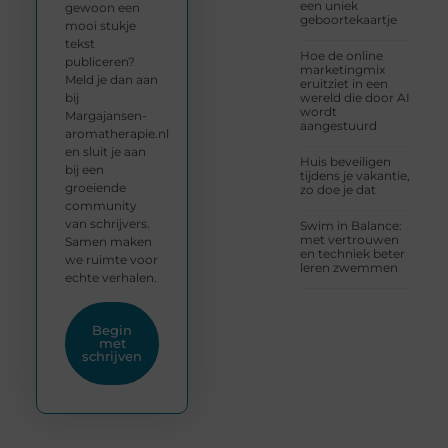
een uniek
gewoon een
geboortekaartje
mooi stukje
tekst
Hoe de online
publiceren?
marketingmix
Meld je dan aan
eruitziet in een
bij
wereld die door AI
wordt
Margajansen-
aangestuurd
aromatherapie.nl
en sluit je aan
Huis beveiligen
bij een
tijdens je vakantie,
groeiende
zo doe je dat
community
van schrijvers.
Swim in Balance:
met vertrouwen
Samen maken
en techniek beter
we ruimte voor
leren zwemmen
echte verhalen.
Begin
met
schrijven