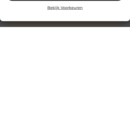
Bekijk Voorkeuren
Stukadoor in Nijkerk: Dé oplossing voor uw
verbouwingsbehoeften
Als u de perfecte afwerking in uw huis wilt bereiken na
een intensieve verbouwing, is het belangrijk dat u
overweegt