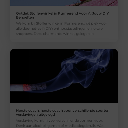
Ontdek Stoffenwinkel in Purmerend Voor Al Jouw DIY
Behoeften
Welkom bij Stoffenwinkel in Purmerend, dé plek voor
alle doe-het-zelf (DIY) enthousiastelingen en lokale
shoppers. Deze charmante winkel, gelegen in
Herstelcoach: herstelcoach voor verschillende soorten
verslavingen uitgelegd
Verslaving komt in veel verschillende vormen voor.
Denk aan alcohol, gamen of medicatiegebruik. Wat