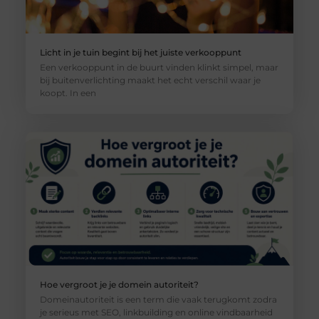
Licht in je tuin begint bij het juiste verkooppunt
Een verkooppunt in de buurt vinden klinkt simpel, maar
bij buitenverlichting maakt het echt verschil waar je
koopt. In een
Hoe vergroot je je domein autoriteit?
Domeinautoriteit is een term die vaak terugkomt zodra
je serieus met SEO, linkbuilding en online vindbaarheid