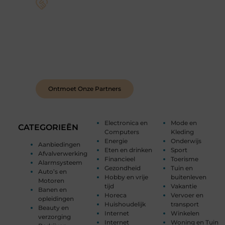
Sluit je aan bij een levendige blogcommunity
Achter elk sterk platform staan sterke
samenwerkingen. Leer onze partners kennen –
organisaties en mensen die net als wij geloven in
de kracht van verhalen.
Ontmoet Onze Partners
Electronica en
Mode en
CATEGORIEËN
Computers
Kleding
Energie
Onderwijs
Aanbiedingen
Eten en drinken
Sport
Afvalverwerking
Financieel
Toerisme
Alarmsysteem
Gezondheid
Tuin en
Auto’s en
Hobby en vrije
buitenleven
Motoren
tijd
Vakantie
Banen en
Horeca
Vervoer en
opleidingen
Huishoudelijk
transport
Beauty en
Internet
Winkelen
verzorging
Internet
Woning en Tuin