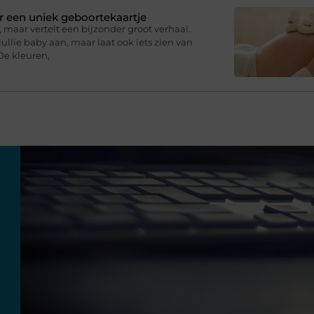
r een uniek geboortekaartje
 maar vertelt een bijzonder groot verhaal.
ullie baby aan, maar laat ook iets zien van
De kleuren,