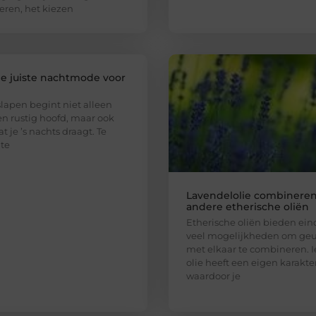
eren, het kiezen
de juiste nachtmode voor
n
lapen begint niet alleen
n rustig hoofd, maar ook
t je ’s nachts draagt. Te
te
Lavendelolie combinere
andere etherische oliën
Etherische oliën bieden ein
veel mogelijkheden om ge
met elkaar te combineren. 
olie heeft een eigen karakter
waardoor je