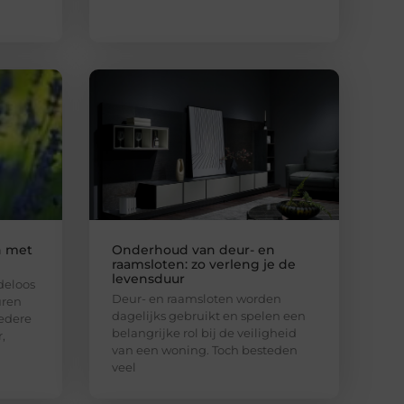
n met
Onderhoud van deur- en
raamsloten: zo verleng je de
levensduur
deloos
Deur- en raamsloten worden
uren
dagelijks gebruikt en spelen een
Iedere
belangrijke rol bij de veiligheid
,
van een woning. Toch besteden
veel