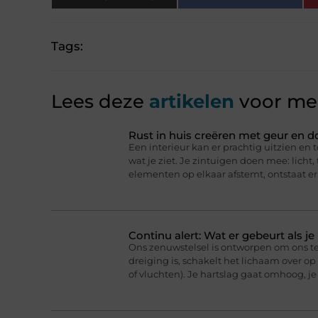
Tags:
Lees deze
artikelen
voor mee
Rust in huis creëren met geur en d
Een interieur kan er prachtig uitzien en t
wat je ziet. Je zintuigen doen mee: licht
elementen op elkaar afstemt, ontstaat er
Continu alert: Wat er gebeurt als j
Ons zenuwstelsel is ontworpen om ons t
dreiging is, schakelt het lichaam over o
of vluchten). Je hartslag gaat omhoog, j