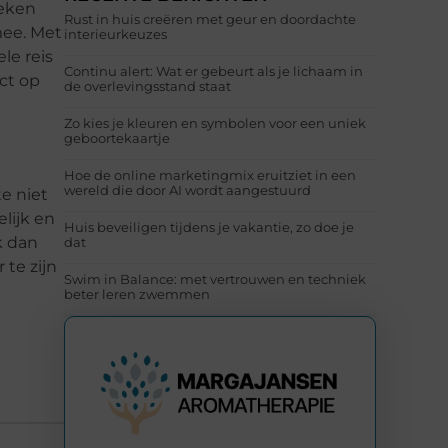
oeken
Rust in huis creëren met geur en doordachte
mee. Met
interieurkeuzes
le reis
Continu alert: Wat er gebeurt als je lichaam in
ct op
de overlevingsstand staat
Zo kies je kleuren en symbolen voor een uniek
geboortekaartje
Hoe de online marketingmix eruitziet in een
wereld die door AI wordt aangestuurd
te niet
lijk en
Huis beveiligen tijdens je vakantie, zo doe je
k dan
dat
 te zijn
Swim in Balance: met vertrouwen en techniek
beter leren zwemmen