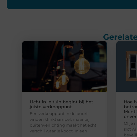
Gerelate
Licht in je tuin begint bij het
Hoe h
juiste verkooppunt
betro
Montf
Een verkooppunt in de buurt
onver
vinden klinkt simpel, maar bij
Of je 
buitenverlichting maakt het echt
slot w
verschil waar je koopt. In een
beveil