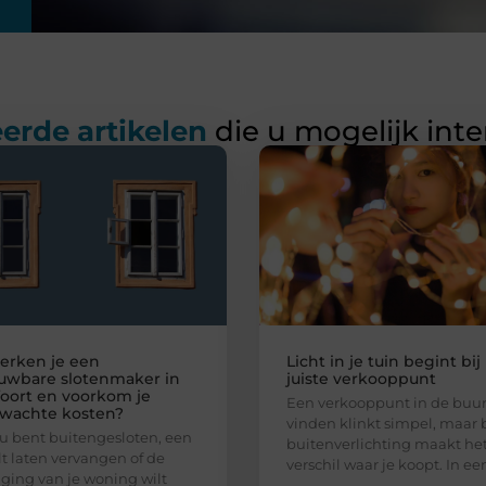
erde artikelen
die u mogelijk int
erken je een
Licht in je tuin begint bij
uwbare slotenmaker in
juiste verkooppunt
oort en voorkom je
Een verkooppunt in de buur
wachte kosten?
vinden klinkt simpel, maar b
nu bent buitengesloten, een
buitenverlichting maakt het
ilt laten vervangen of de
verschil waar je koopt. In ee
iging van je woning wilt