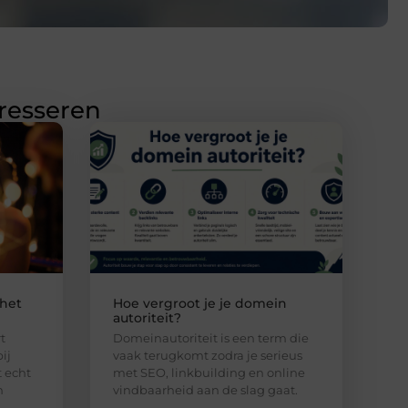
eresseren
 het
Hoe vergroot je je domein
autoriteit?
t
Domeinautoriteit is een term die
ij
vaak terugkomt zodra je serieus
 echt
met SEO, linkbuilding en online
n
vindbaarheid aan de slag gaat.