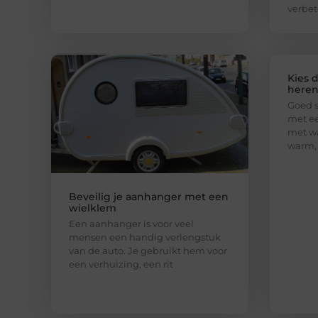
verbet
Kies 
here
Goed s
met ee
met wa
warm, 
Beveilig je aanhanger met een
wielklem
Een aanhanger is voor veel
mensen een handig verlengstuk
van de auto. Je gebruikt hem voor
een verhuizing, een rit