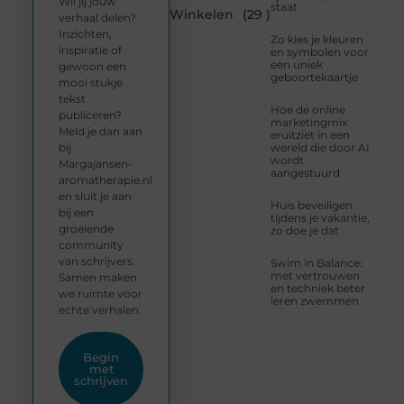
Wil jij jouw
staat
Winkelen
(29 )
verhaal delen?
Inzichten,
Zo kies je kleuren
inspiratie of
en symbolen voor
een uniek
gewoon een
geboortekaartje
mooi stukje
tekst
Hoe de online
publiceren?
marketingmix
Meld je dan aan
eruitziet in een
bij
wereld die door AI
wordt
Margajansen-
aangestuurd
aromatherapie.nl
en sluit je aan
Huis beveiligen
bij een
tijdens je vakantie,
groeiende
zo doe je dat
community
van schrijvers.
Swim in Balance:
met vertrouwen
Samen maken
en techniek beter
we ruimte voor
leren zwemmen
echte verhalen.
Begin
met
schrijven