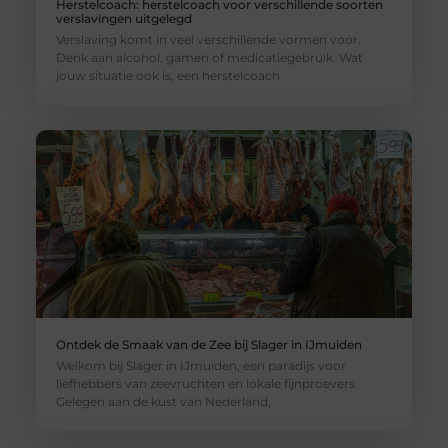
Herstelcoach: herstelcoach voor verschillende soorten
verslavingen uitgelegd
Verslaving komt in veel verschillende vormen voor.
Denk aan alcohol, gamen of medicatiegebruik. Wat
jouw situatie ook is, een herstelcoach
Ontdek de Smaak van de Zee bij Slager in IJmuiden
Welkom bij Slager in IJmuiden, een paradijs voor
liefhebbers van zeevruchten en lokale fijnproevers.
Gelegen aan de kust van Nederland,