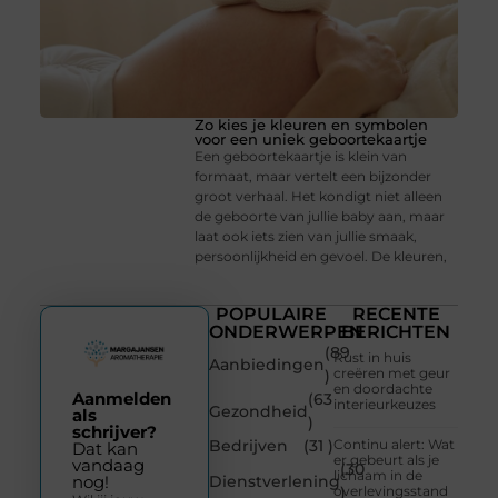
Zo kies je kleuren en symbolen
voor een uniek geboortekaartje
Een geboortekaartje is klein van
formaat, maar vertelt een bijzonder
groot verhaal. Het kondigt niet alleen
de geboorte van jullie baby aan, maar
laat ook iets zien van jullie smaak,
persoonlijkheid en gevoel. De kleuren,
POPULAIRE
RECENTE
ONDERWERPEN
BERICHTEN
(89
Rust in huis
Aanbiedingen
creëren met geur
)
en doordachte
Aanmelden
(63
interieurkeuzes
Gezondheid
als
)
schrijver?
Bedrijven
(31 )
Continu alert: Wat
Dat kan
er gebeurt als je
vandaag
(30
lichaam in de
Dienstverlening
nog!
overlevingsstand
)