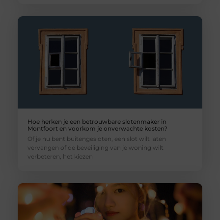
Hoe herken je een betrouwbare slotenmaker in
Montfoort en voorkom je onverwachte kosten?
Of je nu bent buitengesloten, een slot wilt laten
vervangen of de beveiliging van je woning wilt
verbeteren, het kiezen