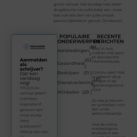
groot verhaal. Het kondigt niet alleen
de geboorte van jullie baby aan, maar
laat ook iets zien van jullie smaak,
persoonlijkheid en gevoel. De kleuren,
POPULAIRE
RECENTE
ONDERWERPEN
BERICHTEN
(89
Rust in huis
Aanbiedingen
creëren met geur
)
en doordachte
Aanmelden
(63
interieurkeuzes
Gezondheid
als
)
schrijver?
Bedrijven
(31 )
Continu alert: Wat
Dat kan
er gebeurt als je
vandaag
(30
lichaam in de
Dienstverlening
nog!
overlevingsstand
)
Wil jij jouw
staat
Winkelen
(29 )
verhaal delen?
Inzichten,
Zo kies je kleuren
inspiratie of
en symbolen voor
een uniek
gewoon een
geboortekaartje
mooi stukje
tekst
Hoe de online
publiceren?
marketingmix
Meld je dan aan
eruitziet in een