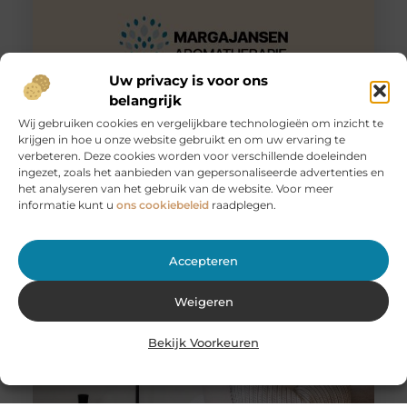
Uw privacy is voor ons
belangrijk
Wij gebruiken cookies en vergelijkbare technologieën om inzicht te
krijgen in hoe u onze website gebruikt en om uw ervaring te
Huur een aanhanger of autoambulance bij JobCar –
verbeteren. Deze cookies worden voor verschillende doeleinden
Voor elk vervoer de juiste oplossing
ingezet, zoals het aanbieden van gepersonaliseerde advertenties en
Bij JobCar in Etten-Leur bent u aan het juiste adres voor
het analyseren van het gebruik van de website. Voor meer
het huren van aanhangers en autoambulances. Of u nu
informatie kunt u
ons cookiebeleid
raadplegen.
Accepteren
Weigeren
Bekijk Voorkeuren