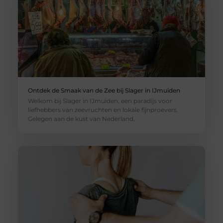
Ontdek de Smaak van de Zee bij Slager in IJmuiden
Welkom bij Slager in IJmuiden, een paradijs voor
liefhebbers van zeevruchten en lokale fijnproevers.
Gelegen aan de kust van Nederland,