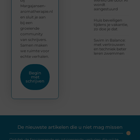
bij
wereld die door AI
wordt
Margajansen-
aangestuurd
aromatherapie.nl
en sluit je aan
Huis beveiligen
bij een
tijdens je vakantie,
groeiende
zo doe je dat
community
van schrijvers.
Swim in Balance:
met vertrouwen
Samen maken
en techniek beter
we ruimte voor
leren zwemmen
echte verhalen.
Begin
met
schrijven
De nieuwste artikelen die u niet mag missen
Ontdek de fascinerende en intrigerende verhalen die wij te