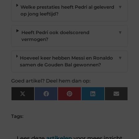
Welke prestaties heeft Pedri al geleverd
▼
op jong leeftijd?
Heeft Pedri ook doelscorend
▼
vermogen?
Hoeveel keer hebben Messi en Ronaldo
▼
samen de Gouden Bal gewonnen?
Goed artikel? Deel hem dan op:
X
Facebook
Pinterest
LinkedIn
Email
(Twitter)
Tags:
Lees deze
artikelen
voor meer inzicht