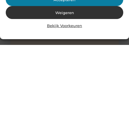
Weigeren
Bekijk Voorkeuren
Stukadoor in Nijkerk: Dé oplossing voor uw
verbouwingsbehoeften
Als u de perfecte afwerking in uw huis wilt bereiken na
een intensieve verbouwing, is het belangrijk dat u
overweegt