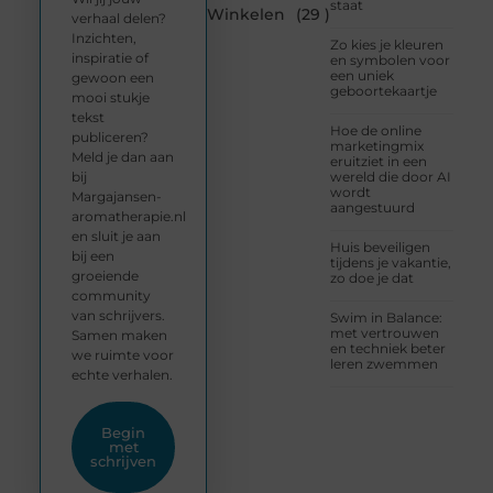
staat
Winkelen
(29 )
verhaal delen?
Inzichten,
Zo kies je kleuren
inspiratie of
en symbolen voor
een uniek
gewoon een
geboortekaartje
mooi stukje
tekst
Hoe de online
publiceren?
marketingmix
Meld je dan aan
eruitziet in een
bij
wereld die door AI
wordt
Margajansen-
aangestuurd
aromatherapie.nl
en sluit je aan
Huis beveiligen
bij een
tijdens je vakantie,
groeiende
zo doe je dat
community
van schrijvers.
Swim in Balance:
met vertrouwen
Samen maken
en techniek beter
we ruimte voor
leren zwemmen
echte verhalen.
Begin
met
schrijven