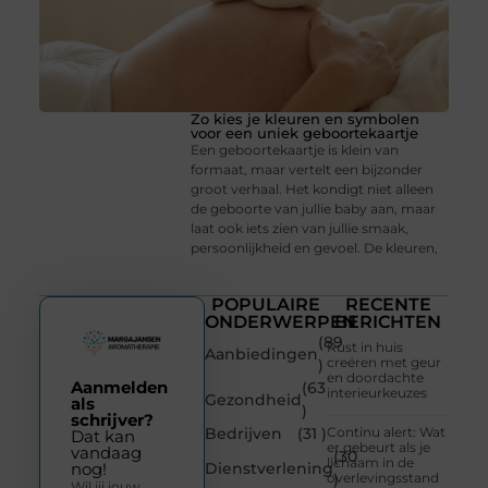
Zo kies je kleuren en symbolen
voor een uniek geboortekaartje
Een geboortekaartje is klein van
formaat, maar vertelt een bijzonder
groot verhaal. Het kondigt niet alleen
de geboorte van jullie baby aan, maar
laat ook iets zien van jullie smaak,
persoonlijkheid en gevoel. De kleuren,
POPULAIRE
RECENTE
ONDERWERPEN
BERICHTEN
(89
Rust in huis
Aanbiedingen
creëren met geur
)
en doordachte
Aanmelden
(63
interieurkeuzes
Gezondheid
als
)
schrijver?
Bedrijven
(31 )
Continu alert: Wat
Dat kan
er gebeurt als je
vandaag
(30
lichaam in de
Dienstverlening
nog!
overlevingsstand
)
Wil jij jouw