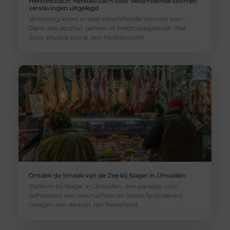
Herstelcoach: herstelcoach voor verschillende soorten
verslavingen uitgelegd
Verslaving komt in veel verschillende vormen voor.
Denk aan alcohol, gamen of medicatiegebruik. Wat
jouw situatie ook is, een herstelcoach
Ontdek de Smaak van de Zee bij Slager in IJmuiden
Welkom bij Slager in IJmuiden, een paradijs voor
liefhebbers van zeevruchten en lokale fijnproevers.
Gelegen aan de kust van Nederland,