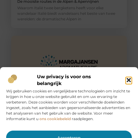
De mooiste routes in de Alpen & Apennijnen
Waarom Italië twee bergketens heeft voor elke
wandelaar Italië biedt wandelaars het beste van twee
werelden: de dramatische Alpen in
Uw privacy is voor ons
belangrijk
Wij gebruiken cookies en vergelijkbare technologieën om inzicht te
krijgen in hoe u onze website gebruikt en om uw ervaring te
Huur een aanhanger of autoambulance bij JobCar –
verbeteren. Deze cookies worden voor verschillende doeleinden
Voor elk vervoer de juiste oplossing
ingezet, zoals het aanbieden van gepersonaliseerde advertenties en
Bij JobCar in Etten-Leur bent u aan het juiste adres voor
het analyseren van het gebruik van de website. Voor meer
het huren van aanhangers en autoambulances. Of u nu
informatie kunt u
ons cookiebeleid
raadplegen.
Accepteren