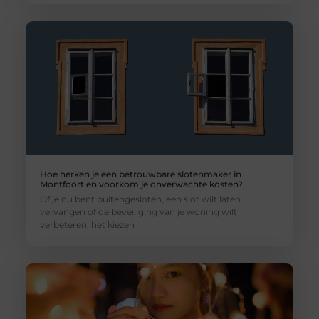
Hoe herken je een betrouwbare slotenmaker in
Montfoort en voorkom je onverwachte kosten?
Of je nu bent buitengesloten, een slot wilt laten
vervangen of de beveiliging van je woning wilt
verbeteren, het kiezen