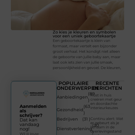
Zo kies je kleuren en symbolen
voor een uniek geboortekaartje
Een geboortekaartje is klein van
formaat, maar vertelt een bijzonder
groot verhaal. Het kondigt niet alleen
de geboorte van jullie baby aan, maar
laat ook iets zien van jullie smaak,
persoonlijkheid en gevoel. De kleuren,
POPULAIRE
RECENTE
ONDERWERPEN
BERICHTEN
(89
Rust in huis
Aanbiedingen
creëren met geur
)
en doordachte
Aanmelden
(63
interieurkeuzes
Gezondheid
als
)
schrijver?
Bedrijven
(31 )
Continu alert: Wat
Dat kan
er gebeurt als je
vandaag
(30
lichaam in de
Dienstverlening
nog!
overlevingsstand
)
Wil jij jouw