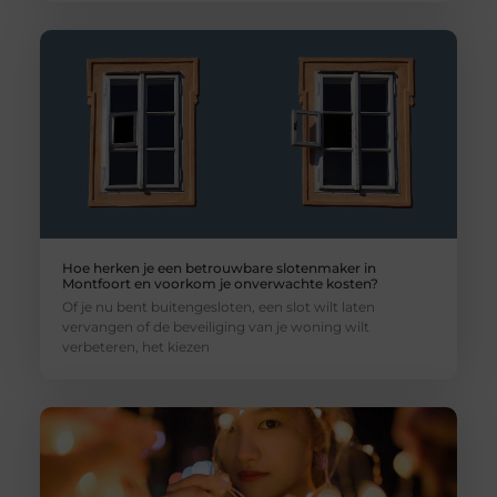
Hoe herken je een betrouwbare slotenmaker in
Montfoort en voorkom je onverwachte kosten?
Of je nu bent buitengesloten, een slot wilt laten
vervangen of de beveiliging van je woning wilt
verbeteren, het kiezen