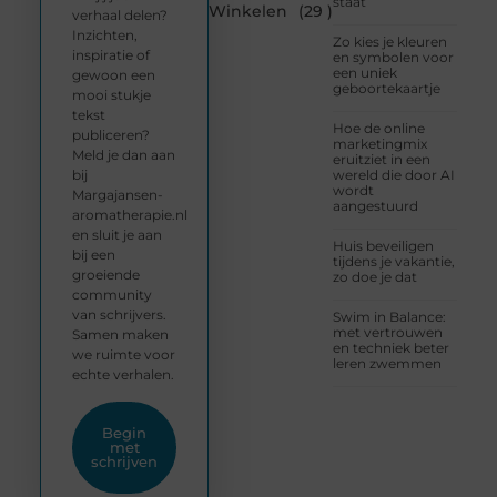
staat
Winkelen
(29 )
verhaal delen?
Inzichten,
Zo kies je kleuren
inspiratie of
en symbolen voor
een uniek
gewoon een
geboortekaartje
mooi stukje
tekst
Hoe de online
publiceren?
marketingmix
Meld je dan aan
eruitziet in een
bij
wereld die door AI
wordt
Margajansen-
aangestuurd
aromatherapie.nl
en sluit je aan
Huis beveiligen
bij een
tijdens je vakantie,
groeiende
zo doe je dat
community
van schrijvers.
Swim in Balance:
met vertrouwen
Samen maken
en techniek beter
we ruimte voor
leren zwemmen
echte verhalen.
Begin
met
schrijven