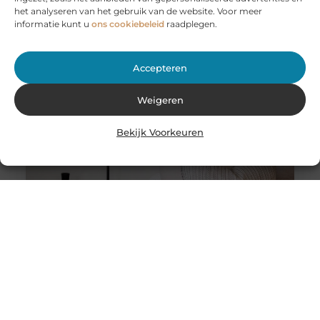
Bij JobCar in Etten-Leur bent u aan het juiste adres voor
het analyseren van het gebruik van de website. Voor meer
het huren van aanhangers en autoambulances. Of u nu
informatie kunt u
ons cookiebeleid
raadplegen.
Accepteren
Weigeren
Bekijk Voorkeuren
Stukadoor in Nijkerk: Dé oplossing voor uw
verbouwingsbehoeften
Als u de perfecte afwerking in uw huis wilt bereiken na
een intensieve verbouwing, is het belangrijk dat u
overweegt