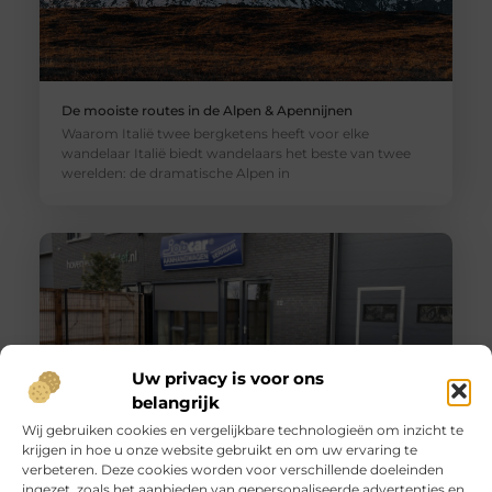
De mooiste routes in de Alpen & Apennijnen
Waarom Italië twee bergketens heeft voor elke
wandelaar Italië biedt wandelaars het beste van twee
werelden: de dramatische Alpen in
Uw privacy is voor ons
belangrijk
Wij gebruiken cookies en vergelijkbare technologieën om inzicht te
krijgen in hoe u onze website gebruikt en om uw ervaring te
Huur een aanhanger of autoambulance bij JobCar –
verbeteren. Deze cookies worden voor verschillende doeleinden
Voor elk vervoer de juiste oplossing
ingezet, zoals het aanbieden van gepersonaliseerde advertenties en