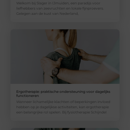
Welkom bij Slager in IJmuiden, een paradijs voor
liefhebbers van zeevruchten en lokale fijnproevers.
Gelegen aan de kust van Nederland,
Ergotherapie: praktische ondersteuning voor dagelijks
functioneren
Wanneer lichamelijke klachten of beperkingen invloed
hebben op je dagelijkse activiteiten, kan ergotherapie
een belangrijke rol spelen. Bij fysiotherapie Schijndel