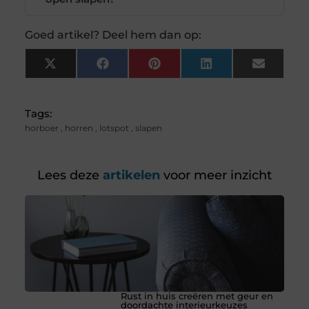
Goed artikel? Deel hem dan op:
X
Facebook
Pinterest
LinkedIn
Email
(Twitter)
Tags:
horboer
,
horren
,
lotspot
,
slapen
Lees deze
artikelen
voor meer inzicht
Rust in huis creëren met geur en
doordachte interieurkeuzes