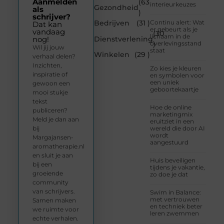
Aanmelden
(63
interieurkeuzes
Gezondheid
als
)
schrijver?
Bedrijven
(31 )
Continu alert: Wat
Dat kan
er gebeurt als je
vandaag
(30
lichaam in de
Dienstverlening
nog!
overlevingsstand
)
Wil jij jouw
staat
Winkelen
(29 )
verhaal delen?
Inzichten,
Zo kies je kleuren
inspiratie of
en symbolen voor
een uniek
gewoon een
geboortekaartje
mooi stukje
tekst
Hoe de online
publiceren?
marketingmix
Meld je dan aan
eruitziet in een
bij
wereld die door AI
wordt
Margajansen-
aangestuurd
aromatherapie.nl
en sluit je aan
Huis beveiligen
bij een
tijdens je vakantie,
groeiende
zo doe je dat
community
van schrijvers.
Swim in Balance:
met vertrouwen
Samen maken
en techniek beter
we ruimte voor
leren zwemmen
echte verhalen.