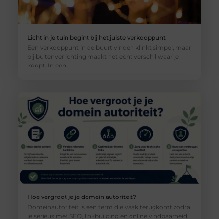
Licht in je tuin begint bij het juiste verkooppunt
Een verkooppunt in de buurt vinden klinkt simpel, maar
bij buitenverlichting maakt het echt verschil waar je
koopt. In een
Hoe vergroot je je domein autoriteit?
Domeinautoriteit is een term die vaak terugkomt zodra
je serieus met SEO, linkbuilding en online vindbaarheid