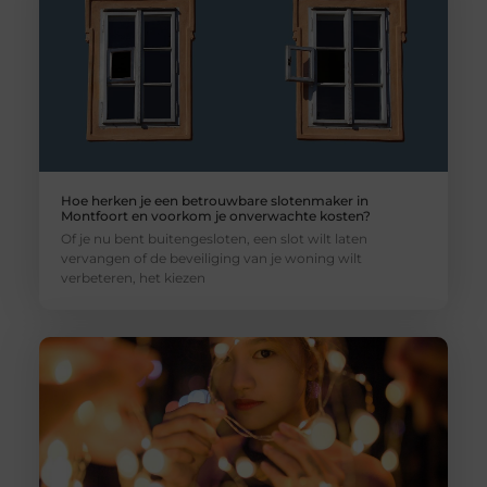
Hoe herken je een betrouwbare slotenmaker in
Montfoort en voorkom je onverwachte kosten?
Of je nu bent buitengesloten, een slot wilt laten
vervangen of de beveiliging van je woning wilt
verbeteren, het kiezen