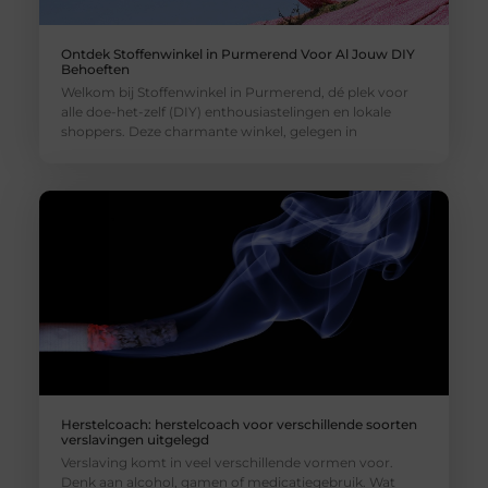
Ontdek Stoffenwinkel in Purmerend Voor Al Jouw DIY
Behoeften
Welkom bij Stoffenwinkel in Purmerend, dé plek voor
alle doe-het-zelf (DIY) enthousiastelingen en lokale
shoppers. Deze charmante winkel, gelegen in
Herstelcoach: herstelcoach voor verschillende soorten
verslavingen uitgelegd
Verslaving komt in veel verschillende vormen voor.
Denk aan alcohol, gamen of medicatiegebruik. Wat