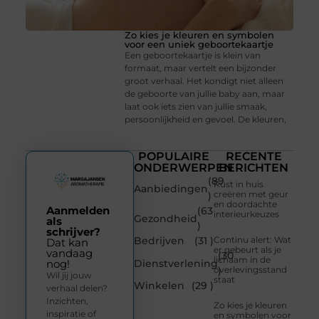
Zo kies je kleuren en symbolen
voor een uniek geboortekaartje
Een geboortekaartje is klein van
formaat, maar vertelt een bijzonder
groot verhaal. Het kondigt niet alleen
de geboorte van jullie baby aan, maar
laat ook iets zien van jullie smaak,
persoonlijkheid en gevoel. De kleuren,
POPULAIRE
RECENTE
ONDERWERPEN
BERICHTEN
(89
Rust in huis
Aanbiedingen
creëren met geur
)
en doordachte
Aanmelden
(63
interieurkeuzes
Gezondheid
als
)
schrijver?
Bedrijven
(31 )
Continu alert: Wat
Dat kan
er gebeurt als je
vandaag
(30
lichaam in de
Dienstverlening
nog!
overlevingsstand
)
Wil jij jouw
staat
Winkelen
(29 )
verhaal delen?
Inzichten,
Zo kies je kleuren
inspiratie of
en symbolen voor