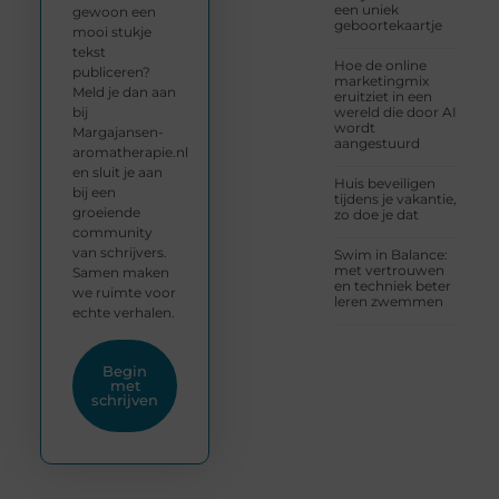
een uniek
gewoon een
geboortekaartje
mooi stukje
tekst
Hoe de online
publiceren?
marketingmix
Meld je dan aan
eruitziet in een
bij
wereld die door AI
wordt
Margajansen-
aangestuurd
aromatherapie.nl
en sluit je aan
Huis beveiligen
bij een
tijdens je vakantie,
groeiende
zo doe je dat
community
van schrijvers.
Swim in Balance:
met vertrouwen
Samen maken
en techniek beter
we ruimte voor
leren zwemmen
echte verhalen.
Begin
met
schrijven