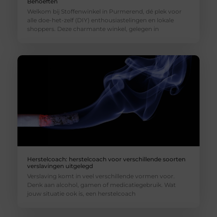
Behoeften
Welkom bij Stoffenwinkel in Purmerend, dé plek voor
alle doe-het-zelf (DIY) enthousiastelingen en lokale
shoppers. Deze charmante winkel, gelegen in
Herstelcoach: herstelcoach voor verschillende soorten
verslavingen uitgelegd
Verslaving komt in veel verschillende vormen voor.
Denk aan alcohol, gamen of medicatiegebruik. Wat
jouw situatie ook is, een herstelcoach