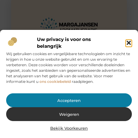
Uw privacy is voor ons
belangrijk
Wij gebruiken cookies en vergelijkbare technologieën om inzicht te
krijgen in hoe u onze website gebruikt en om uw ervaring te
Huur een aanhanger of autoambulance bij JobCar –
verbeteren. Deze cookies worden voor verschillende doeleinden
Voor elk vervoer de juiste oplossing
ingezet, zoals het aanbieden van gepersonaliseerde advertenties en
Bij JobCar in Etten-Leur bent u aan het juiste adres voor
het analyseren van het gebruik van de website. Voor meer
het huren van aanhangers en autoambulances. Of u nu
informatie kunt u
ons cookiebeleid
raadplegen.
Accepteren
Weigeren
Bekijk Voorkeuren