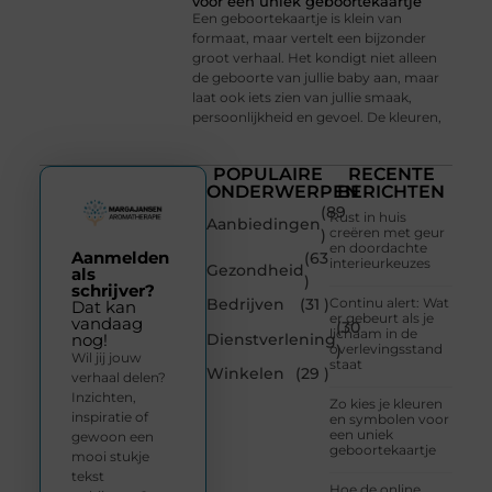
voor een uniek geboortekaartje
Een geboortekaartje is klein van
formaat, maar vertelt een bijzonder
groot verhaal. Het kondigt niet alleen
de geboorte van jullie baby aan, maar
laat ook iets zien van jullie smaak,
persoonlijkheid en gevoel. De kleuren,
POPULAIRE
RECENTE
ONDERWERPEN
BERICHTEN
(89
Rust in huis
Aanbiedingen
creëren met geur
)
en doordachte
Aanmelden
(63
interieurkeuzes
Gezondheid
als
)
schrijver?
Bedrijven
(31 )
Continu alert: Wat
Dat kan
er gebeurt als je
vandaag
(30
lichaam in de
Dienstverlening
nog!
overlevingsstand
)
Wil jij jouw
staat
Winkelen
(29 )
verhaal delen?
Inzichten,
Zo kies je kleuren
inspiratie of
en symbolen voor
een uniek
gewoon een
geboortekaartje
mooi stukje
tekst
Hoe de online