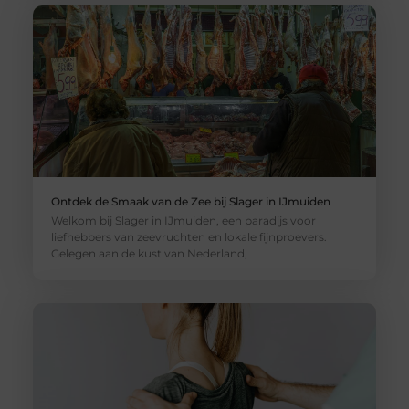
Ontdek de Smaak van de Zee bij Slager in IJmuiden
Welkom bij Slager in IJmuiden, een paradijs voor
liefhebbers van zeevruchten en lokale fijnproevers.
Gelegen aan de kust van Nederland,