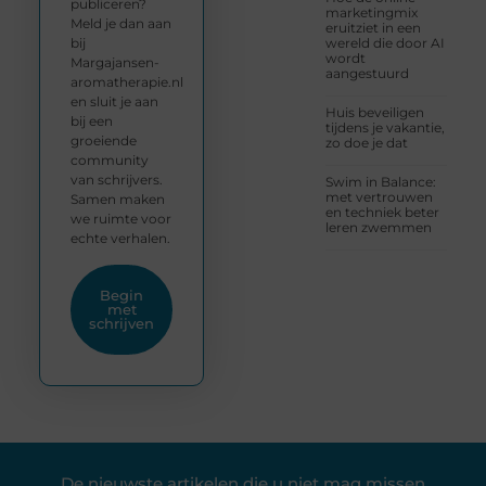
publiceren?
marketingmix
Meld je dan aan
eruitziet in een
bij
wereld die door AI
wordt
Margajansen-
aangestuurd
aromatherapie.nl
en sluit je aan
Huis beveiligen
bij een
tijdens je vakantie,
groeiende
zo doe je dat
community
van schrijvers.
Swim in Balance:
met vertrouwen
Samen maken
en techniek beter
we ruimte voor
leren zwemmen
echte verhalen.
Begin
met
schrijven
De nieuwste artikelen die u niet mag missen