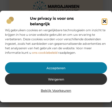
Uw privacy is voor ons
belangrijk
Wij gebruiken cookies en vergelijkbare technologieën om inzicht te
krijgen in hoe u onze website gebruikt en om uw ervaring te
Huur een aanhanger of autoambulance bij JobCar –
verbeteren. Deze cookies worden voor verschillende doeleinden
Voor elk vervoer de juiste oplossing
ingezet, zoals het aanbieden van gepersonaliseerde advertenties en
Bij JobCar in Etten-Leur bent u aan het juiste adres voor
het analyseren van het gebruik van de website. Voor meer
het huren van aanhangers en autoambulances. Of u nu
informatie kunt u
ons cookiebeleid
raadplegen.
Accepteren
Weigeren
Bekijk Voorkeuren