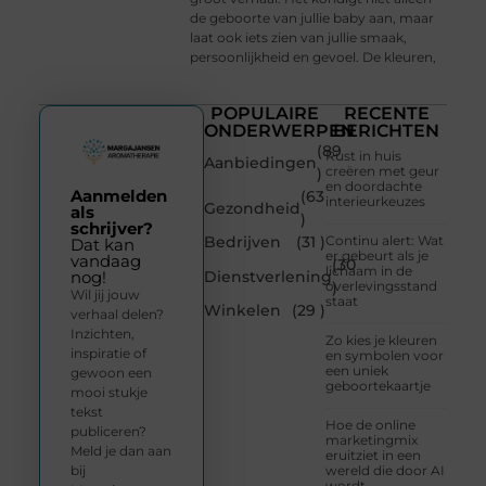
de geboorte van jullie baby aan, maar
laat ook iets zien van jullie smaak,
persoonlijkheid en gevoel. De kleuren,
POPULAIRE
RECENTE
ONDERWERPEN
BERICHTEN
(89
Rust in huis
Aanbiedingen
creëren met geur
)
en doordachte
Aanmelden
(63
interieurkeuzes
Gezondheid
als
)
schrijver?
Bedrijven
(31 )
Continu alert: Wat
Dat kan
er gebeurt als je
vandaag
(30
lichaam in de
Dienstverlening
nog!
overlevingsstand
)
Wil jij jouw
staat
Winkelen
(29 )
verhaal delen?
Inzichten,
Zo kies je kleuren
inspiratie of
en symbolen voor
een uniek
gewoon een
geboortekaartje
mooi stukje
tekst
Hoe de online
publiceren?
marketingmix
Meld je dan aan
eruitziet in een
bij
wereld die door AI
wordt