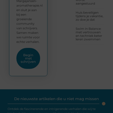
Margajansen-
aangestuurd
aromatherapie.nl
en sluit je aan
Huis beveiligen
bij een
tijdens je vakantie,
groeiende
zo doe je dat
community
van schrijvers.
Swim in Balance:
met vertrouwen
Samen maken
en techniek beter
we ruimte voor
leren zwemmen
echte verhalen.
Begin
met
schrijven
De nieuwste artikelen die u niet mag missen
Ontdek de fascinerende en intrigerende verhalen die wij te