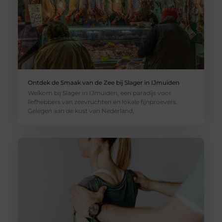
Ontdek de Smaak van de Zee bij Slager in IJmuiden
Welkom bij Slager in IJmuiden, een paradijs voor
liefhebbers van zeevruchten en lokale fijnproevers.
Gelegen aan de kust van Nederland,