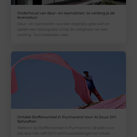
Onderhoud van deur- en raamsloten: zo verleng je de
levensduur
Deur- en raamsloten worden dagelijks gebruikt en
spelen een belangrijke rol bij de veiligheid van een
woning. Toch besteden veel
Ontdek Stoffenwinkel in Purmerend Voor Al Jouw DIY
Behoeften
Welkom bij Stoffenwinkel in Purmerend, dé plek voor
alle doe-het-zelf (DIY) enthousiastelingen en lokale