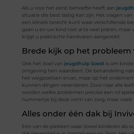
Als u voor het eerst behoefte heeft aan
jeugdh
situatie die best lastig kan zijn. Het vragen van 
een kliniek terecht kunt waar verschillende beha
gaan u en uw kind niet al te veel praten, maa
krijgt u praktische handvaten aangereikt.
Brede kijk op het probleem 
Ook het doel van
jeugdhulp Soest
is om kinde
omgeving hen waardeert. De behandeling van u
het wegpoetsen ervan, maar op het onderneme
kunnen dingen veranderen. Door naar alle leef
worden welke problemen precies een rol spelen
nummertje bij deze vorm van zorg, maar voelt 
Alles onder één dak bij Invi
Eén van de plekken waar zowel kinderen als ou
dat gevestigd is in Amstelveen en Zeist. Het ui