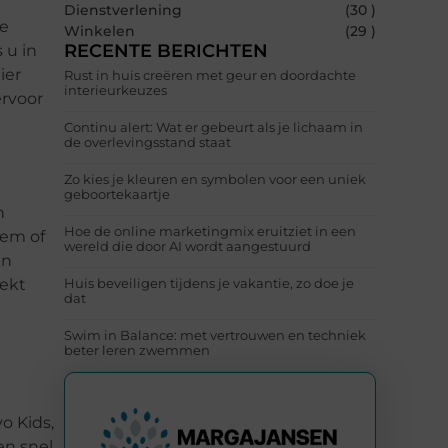
Dienstverlening
(30 )
we
Winkelen
(29 )
RECENTE BERICHTEN
 u in
ier
Rust in huis creëren met geur en doordachte
interieurkeuzes
ervoor
Continu alert: Wat er gebeurt als je lichaam in
de overlevingsstand staat
Zo kies je kleuren en symbolen voor een uniek
geboortekaartje
n
Hoe de online marketingmix eruitziet in een
eem of
wereld die door AI wordt aangestuurd
an
dekt
Huis beveiligen tijdens je vakantie, zo doe je
dat
Swim in Balance: met vertrouwen en techniek
beter leren zwemmen
o Kids,
en snel