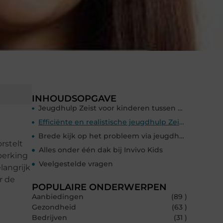
INHOUDSOPGAVE
Jeugdhulp Zeist voor kinderen tussen de 4 en 18 jaar
Efficiënte en realistische jeugdhulp Zeist vinden
Brede kijk op het probleem via jeugdhulp Soest
rstelt
Alles onder één dak bij Invivo Kids
perking
Veelgestelde vragen
langrijk
r de
POPULAIRE ONDERWERPEN
Aanbiedingen
(89 )
Gezondheid
(63 )
Bedrijven
(31 )