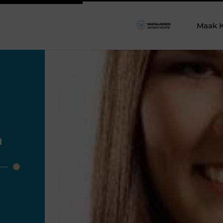
Maak K
n