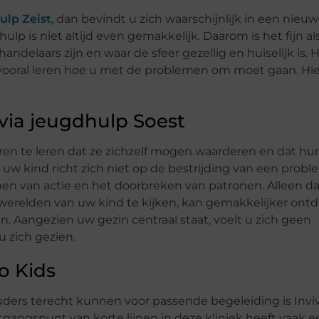
ulp Zeist
, dan bevindt u zich waarschijnlijk in een nieu
hulp is niet altijd even gemakkelijk. Daarom is het fijn als
ndelaars zijn en waar de sfeer gezellig en huiselijk is. H
r vooral leren hoe u met de problemen om moet gaan. Hi
via jeugdhulp Soest
ren te leren dat ze zichzelf mogen waarderen en dat hu
w kind richt zich niet op de bestrijding van een probl
n van actie en het doorbreken van patronen. Alleen d
werelden van uw kind te kijken, kan gemakkelijker ont
. Aangezien uw gezin centraal staat, voelt u zich geen
u zich gezien.
vo Kids
ders terecht kunnen voor passende begeleiding is Inviv
tgangspunt van korte lijnen in deze kliniek heeft vaak e