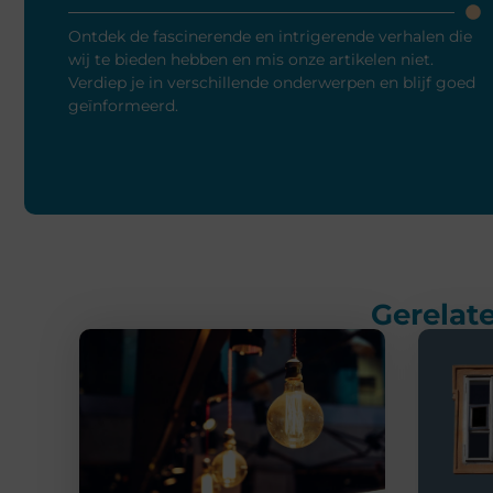
Ontdek de fascinerende en intrigerende verhalen die
wij te bieden hebben en mis onze artikelen niet.
Verdiep je in verschillende onderwerpen en blijf goed
geïnformeerd.
Gerelate