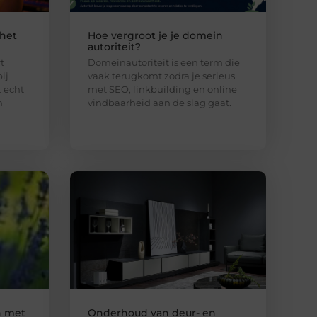
 het
Hoe vergroot je je domein
autoriteit?
t
Domeinautoriteit is een term die
ij
vaak terugkomt zodra je serieus
 echt
met SEO, linkbuilding en online
n
vindbaarheid aan de slag gaat.
n met
Onderhoud van deur- en