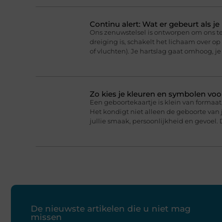
Continu alert: Wat er gebeurt als j
Ons zenuwstelsel is ontworpen om ons t
dreiging is, schakelt het lichaam over o
of vluchten). Je hartslag gaat omhoog, j
Zo kies je kleuren en symbolen voo
Een geboortekaartje is klein van formaat,
Het kondigt niet alleen de geboorte van j
jullie smaak, persoonlijkheid en gevoel. 
De nieuwste artikelen die u niet mag
missen