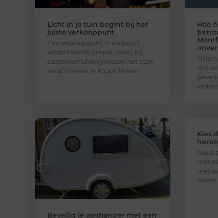
Licht in je tuin begint bij het
Hoe h
juiste verkooppunt
betro
Montf
Een verkooppunt in de buurt
onver
vinden klinkt simpel, maar bij
Of je 
buitenverlichting maakt het echt
slot w
verschil waar je koopt. In een
beveil
verbet
Kies 
here
Goed s
met ee
met wa
warm, 
Beveilig je aanhanger met een