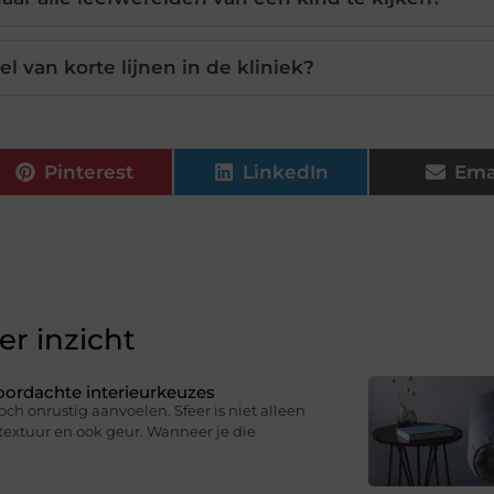
l van korte lijnen in de kliniek?
Pinterest
LinkedIn
Ema
r inzicht
oordachte interieurkeuzes
och onrustig aanvoelen. Sfeer is niet alleen
, textuur en ook geur. Wanneer je die