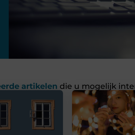
erde artikelen
die u mogelijk int