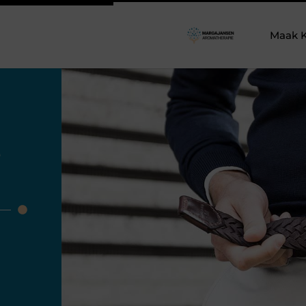
Maak K
e