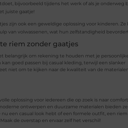
itdoet, bijvoorbeeld tijdens het werk of als je onderweg 
 juiste gaatje!
tjes zijn ook een geweldige oplossing voor kinderen. Z
hulp van volwassenen, wat hun zelfstandigheid bevordert
ste riem zonder gaatjes
et belangrijk om rekening te houden met je persoonlijke 
 kan goed passen bij casual kleding, terwijl een slanker
et niet om te kijken naar de kwaliteit van de materiale
volle oplossing voor iedereen die op zoek is naar comfor
, moderne ontwerpen en duurzame materialen bieden ze
e nu een casual look hebt of een formele outfit, een rie
. Maak de overstap en ervaar zelf het verschil!