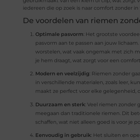
gebruikmaakt van een klem of clip, wat zorgt v
iedereen die op zoek is naar comfort zonder in t
De voordelen van riemen zonde
Optimale pasvorm
: Het grootste voordee
pasvorm aan te passen aan jouw lichaam. D
worstelen, wat vaak ongemak met zich me
je hem draagt, wat zorgt voor een comforta
Modern en veelzijdig
: Riemen zonder gaat
in verschillende materialen, zoals leer, kun
maakt ze perfect voor elke gelegenheid, of 
Duurzaam en sterk
: Veel riemen zonder 
meegaan dan traditionele riemen. Dit bet
schaffen, wat niet alleen goed is voor je
Eenvoudig in gebruik
: Het sluiten en op