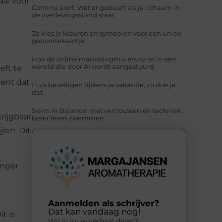
aal voor
Continu alert: Wat er gebeurt als je lichaam in
de overlevingsstand staat
Zo kies je kleuren en symbolen voor een uniek
geboortekaartje
Hoe de online marketingmix eruitziet in een
wereld die door AI wordt aangestuurd
eft te
ment dat
Huis beveiligen tijdens je vakantie, zo doe je
dat
Swim in Balance: met vertrouwen en techniek
rijgbaar
beter leren zwemmen
jlen. Dit
anger
Aanmelden als schrijver?
Dat kan vandaag nog!
t is
Wil jij jouw verhaal delen?