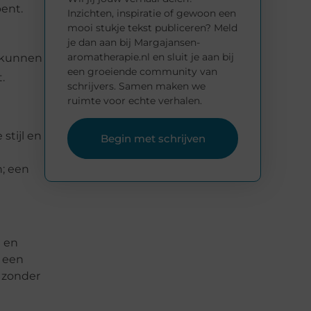
bent.
Inzichten, inspiratie of gewoon een
mooi stukje tekst publiceren? Meld
je dan aan bij Margajansen-
aromatherapie.nl en sluit je aan bij
e kunnen
een groeiende community van
.
schrijvers. Samen maken we
ruimte voor echte verhalen.
stijl en
Begin met schrijven
n; een
t en
 een
m zonder