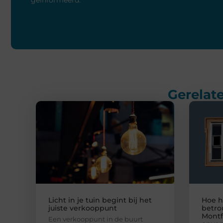
geïnformeerd.
Gerelate
Licht in je tuin begint bij het
Hoe h
juiste verkooppunt
betro
Montf
Een verkooppunt in de buurt