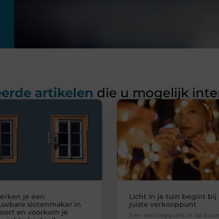
erde artikelen
die u mogelijk int
erken je een
Licht in je tuin begint bij
uwbare slotenmaker in
juiste verkooppunt
oort en voorkom je
Een verkooppunt in de buur