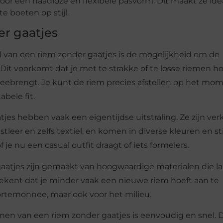
oor een naadloze en flexibele pasvorm. Dit maakt ze ide
e boeten op stijl.
r gaatjes
l van een riem zonder gaatjes is de mogelijkheid om de
it voorkomt dat je met te strakke of te losse riemen ho
ebrengt. Je kunt de riem precies afstellen op het mo
bele fit.
jes hebben vaak een eigentijdse uitstraling. Ze zijn verk
stleer en zelfs textiel, en komen in diverse kleuren en sti
je nu een casual outfit draagt of iets formelers.
gaatjes zijn gemaakt van hoogwaardige materialen die l
ekent dat je minder vaak een nieuwe riem hoeft aan te
 portemonnee, maar ook voor het milieu.
enen van een riem zonder gaatjes is eenvoudig en snel. Di