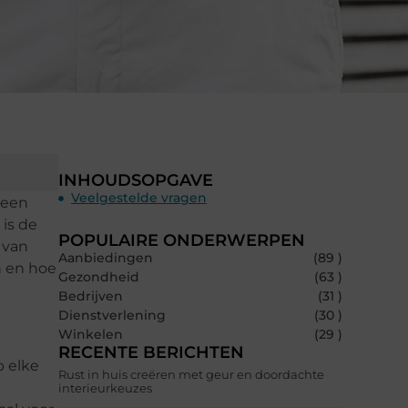
INHOUDSOPGAVE
Veelgestelde vragen
 een
is de
POPULAIRE ONDERWERPEN
 van
Aanbiedingen
(89 )
n en hoe
Gezondheid
(63 )
Bedrijven
(31 )
Dienstverlening
(30 )
Winkelen
(29 )
RECENTE BERICHTEN
 elke
Rust in huis creëren met geur en doordachte
interieurkeuzes