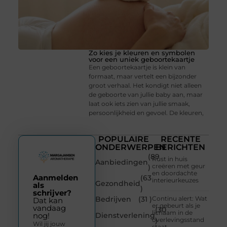
Zo kies je kleuren en symbolen
voor een uniek geboortekaartje
Een geboortekaartje is klein van
formaat, maar vertelt een bijzonder
groot verhaal. Het kondigt niet alleen
de geboorte van jullie baby aan, maar
laat ook iets zien van jullie smaak,
persoonlijkheid en gevoel. De kleuren,
POPULAIRE
RECENTE
ONDERWERPEN
BERICHTEN
(89
Rust in huis
Aanbiedingen
creëren met geur
)
en doordachte
Aanmelden
(63
interieurkeuzes
Gezondheid
als
)
schrijver?
Bedrijven
(31 )
Continu alert: Wat
Dat kan
er gebeurt als je
vandaag
(30
lichaam in de
Dienstverlening
nog!
overlevingsstand
)
Wil jij jouw
staat