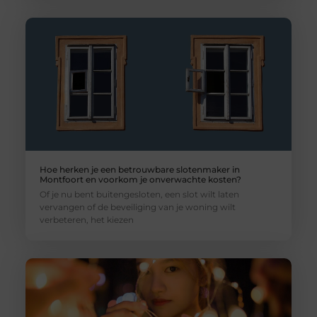
Hoe herken je een betrouwbare slotenmaker in
Montfoort en voorkom je onverwachte kosten?
Of je nu bent buitengesloten, een slot wilt laten
vervangen of de beveiliging van je woning wilt
verbeteren, het kiezen