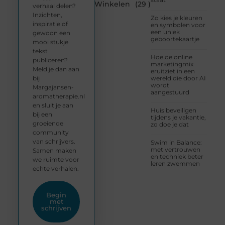
Winkelen
(29 )
verhaal delen?
Inzichten,
Zo kies je kleuren
inspiratie of
en symbolen voor
een uniek
gewoon een
geboortekaartje
mooi stukje
tekst
Hoe de online
publiceren?
marketingmix
Meld je dan aan
eruitziet in een
bij
wereld die door AI
wordt
Margajansen-
aangestuurd
aromatherapie.nl
en sluit je aan
Huis beveiligen
bij een
tijdens je vakantie,
groeiende
zo doe je dat
community
van schrijvers.
Swim in Balance:
met vertrouwen
Samen maken
en techniek beter
we ruimte voor
leren zwemmen
echte verhalen.
Begin
met
schrijven