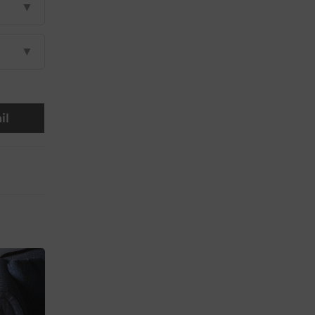
▼
▼
il