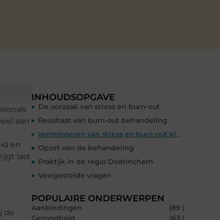
INHOUDSOPGAVE
De oorzaak van stress en burn-out
sionals
Resultaat van burn-out behandeling
veel aan
Verminderen van stress en burn-out klachten
eid en
Opzet van de behandeling
jgt last
Praktijk in de regio Doetinchem
Veelgestelde vragen
POPULAIRE ONDERWERPEN
Aanbiedingen
(89 )
j de
Gezondheid
(63 )