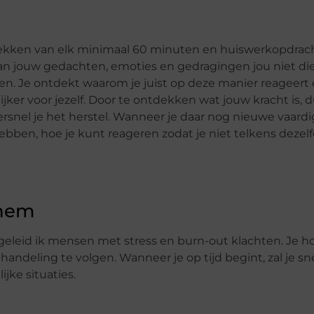
rekken van elk minimaal 60 minuten en huiswerkopdrac
n jouw gedachten, emoties en gedragingen jou niet di
ven. Je ontdekt waarom je juist op deze manier reageert 
lijker voor jezelf. Door te ontdekken wat jouw kracht is, 
 versnel je het herstel. Wanneer je daar nog nieuwe vaar
hebben, hoe je kunt reageren zodat je niet telkens dezel
chem
egeleid ik mensen met stress en burn-out klachten. Je h
deling te volgen. Wanneer je op tijd begint, zal je sne
ke situaties.