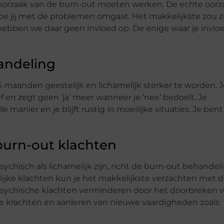
e oorzaak van de burn-out moeten werken. De echte oorz
hoe jij met de problemen omgaat. Het makkelijkste zou z
ebben we daar geen invloed op. De enige waar je invlo
andeling
maanden geestelijk en lichamelijk sterker te worden. 
f en zegt geen ‘ja’ meer wanneer je ‘nee’ bedoelt. Je
anier en je blijft rustig in moeilijke situaties. Je bent
burn-out klachten
chisch als lichamelijk zijn, richt de burn-out behandeli
ijke klachten kun je het makkelijkste verzachten met de
sychische klachten verminderen door het doorbreken 
 krachten en aanleren van nieuwe vaardigheden zoals