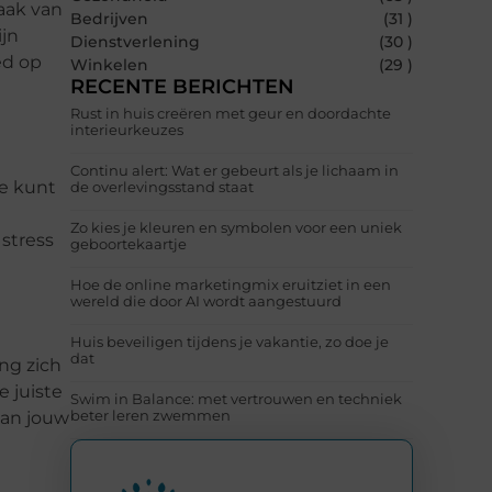
aak van
Bedrijven
(31 )
ijn
Dienstverlening
(30 )
ed op
Winkelen
(29 )
RECENTE BERICHTEN
Rust in huis creëren met geur en doordachte
interieurkeuzes
Continu alert: Wat er gebeurt als je lichaam in
Je kunt
de overlevingsstand staat
Zo kies je kleuren en symbolen voor een uniek
 stress
geboortekaartje
Hoe de online marketingmix eruitziet in een
wereld die door AI wordt aangestuurd
Huis beveiligen tijdens je vakantie, zo doe je
dat
ng zich
 juiste
Swim in Balance: met vertrouwen en techniek
beter leren zwemmen
van jouw