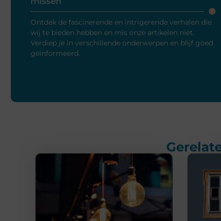
missen
Ontdek de fascinerende en intrigerende verhalen die
wij te bieden hebben en mis onze artikelen niet.
Verdiep je in verschillende onderwerpen en blijf goed
geïnformeerd.
Gerelate