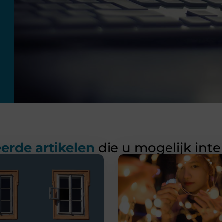
erde artikelen
die u mogelijk int