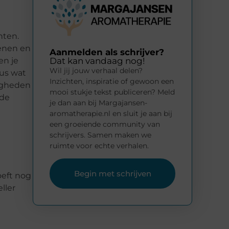
hten.
enen en
Aanmelden als schrijver?
Dat kan vandaag nog!
en je
Wil jij jouw verhaal delen?
dus wat
Inzichten, inspiratie of gewoon een
digheden
mooi stukje tekst publiceren? Meld
fde
je dan aan bij Margajansen-
aromatherapie.nl en sluit je aan bij
een groeiende community van
schrijvers. Samen maken we
ruimte voor echte verhalen.
Begin met schrijven
oeft nog
ller