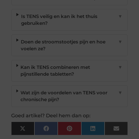
Is TENS veilig en kan ik het thuis
▼
gebruiken?
Doen de stroomstootjes pijn en hoe
▼
voelen ze?
Kan ik TENS combineren met
▼
pijnstillende tabletten?
Wat zijn de voordelen van TENS voor
▼
chronische pijn?
Goed artikel? Deel hem dan op:
X
Facebook
Pinterest
LinkedIn
Email
(Twitter)