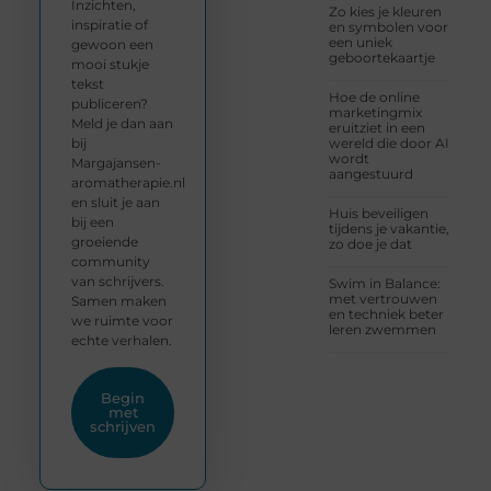
Inzichten,
Zo kies je kleuren
inspiratie of
en symbolen voor
een uniek
gewoon een
geboortekaartje
mooi stukje
tekst
Hoe de online
publiceren?
marketingmix
Meld je dan aan
eruitziet in een
bij
wereld die door AI
wordt
Margajansen-
aangestuurd
aromatherapie.nl
en sluit je aan
Huis beveiligen
bij een
tijdens je vakantie,
groeiende
zo doe je dat
community
van schrijvers.
Swim in Balance:
met vertrouwen
Samen maken
en techniek beter
we ruimte voor
leren zwemmen
echte verhalen.
Begin
met
schrijven