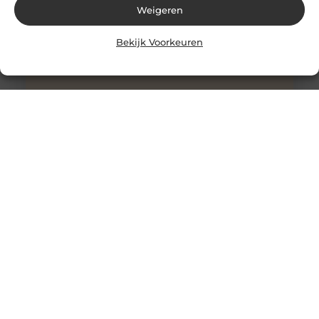
Weigeren
Bekijk Voorkeuren
Stukadoor in Nijkerk: Dé oplossing voor uw
verbouwingsbehoeften
Als u de perfecte afwerking in uw huis wilt bereiken na
een intensieve verbouwing, is het belangrijk dat u
overweegt