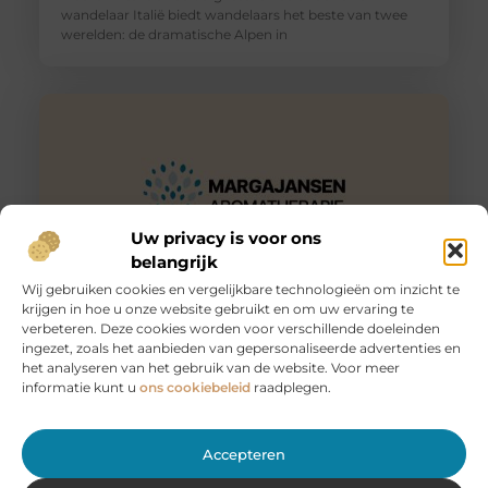
wandelaar Italië biedt wandelaars het beste van twee
werelden: de dramatische Alpen in
Uw privacy is voor ons
belangrijk
Wij gebruiken cookies en vergelijkbare technologieën om inzicht te
krijgen in hoe u onze website gebruikt en om uw ervaring te
Huur een aanhanger of autoambulance bij JobCar –
verbeteren. Deze cookies worden voor verschillende doeleinden
Voor elk vervoer de juiste oplossing
ingezet, zoals het aanbieden van gepersonaliseerde advertenties en
Bij JobCar in Etten-Leur bent u aan het juiste adres voor
het analyseren van het gebruik van de website. Voor meer
het huren van aanhangers en autoambulances. Of u nu
informatie kunt u
ons cookiebeleid
raadplegen.
Accepteren