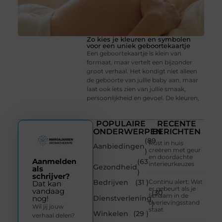
Zo kies je kleuren en symbolen
voor een uniek geboortekaartje
Een geboortekaartje is klein van
formaat, maar vertelt een bijzonder
groot verhaal. Het kondigt niet alleen
de geboorte van jullie baby aan, maar
laat ook iets zien van jullie smaak,
persoonlijkheid en gevoel. De kleuren,
POPULAIRE
RECENTE
ONDERWERPEN
BERICHTEN
(89
Rust in huis
Aanbiedingen
creëren met geur
)
en doordachte
Aanmelden
(63
interieurkeuzes
Gezondheid
als
)
schrijver?
Bedrijven
(31 )
Continu alert: Wat
Dat kan
er gebeurt als je
vandaag
(30
lichaam in de
Dienstverlening
nog!
overlevingsstand
)
Wil jij jouw
staat
Winkelen
(29 )
verhaal delen?