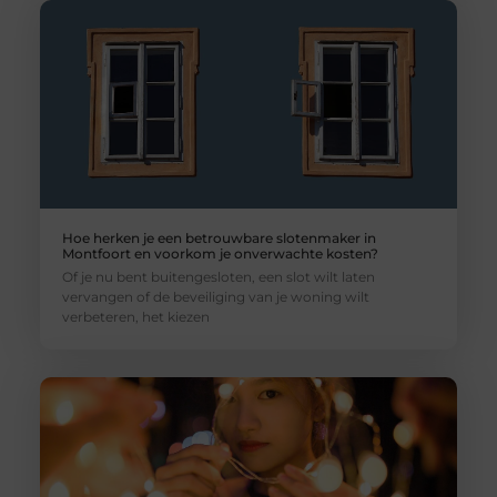
Hoe herken je een betrouwbare slotenmaker in
Montfoort en voorkom je onverwachte kosten?
Of je nu bent buitengesloten, een slot wilt laten
vervangen of de beveiliging van je woning wilt
verbeteren, het kiezen