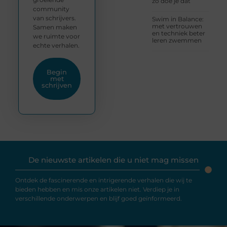
zo doe je dat
community
van schrijvers.
Swim in Balance:
met vertrouwen
Samen maken
en techniek beter
we ruimte voor
leren zwemmen
echte verhalen.
Begin
met
schrijven
De nieuwste artikelen die u niet mag missen
Ontdek de fascinerende en intrigerende verhalen die wij te
bieden hebben en mis onze artikelen niet. Verdiep je in
verschillende onderwerpen en blijf goed geïnformeerd.