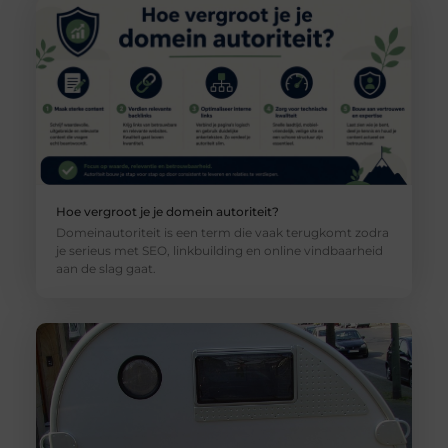
Hoe vergroot je je domein autoriteit?
Domeinautoriteit is een term die vaak terugkomt zodra
je serieus met SEO, linkbuilding en online vindbaarheid
aan de slag gaat.