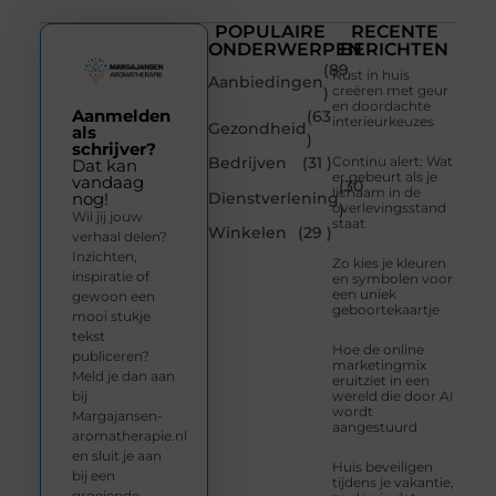
POPULAIRE
RECENTE
ONDERWERPEN
BERICHTEN
(89
Rust in huis
Aanbiedingen
creëren met geur
)
en doordachte
Aanmelden
(63
interieurkeuzes
Gezondheid
als
)
schrijver?
Bedrijven
(31 )
Continu alert: Wat
Dat kan
er gebeurt als je
vandaag
(30
lichaam in de
Dienstverlening
nog!
overlevingsstand
)
Wil jij jouw
staat
Winkelen
(29 )
verhaal delen?
Inzichten,
Zo kies je kleuren
inspiratie of
en symbolen voor
een uniek
gewoon een
geboortekaartje
mooi stukje
tekst
Hoe de online
publiceren?
marketingmix
Meld je dan aan
eruitziet in een
bij
wereld die door AI
wordt
Margajansen-
aangestuurd
aromatherapie.nl
en sluit je aan
Huis beveiligen
bij een
tijdens je vakantie,
groeiende