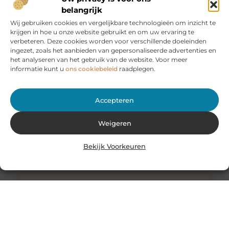
belangrijk
Wij gebruiken cookies en vergelijkbare technologieën om inzicht te
krijgen in hoe u onze website gebruikt en om uw ervaring te
Huur een aanhanger of autoambulance bij JobCar –
verbeteren. Deze cookies worden voor verschillende doeleinden
Voor elk vervoer de juiste oplossing
ingezet, zoals het aanbieden van gepersonaliseerde advertenties en
Bij JobCar in Etten-Leur bent u aan het juiste adres voor
het analyseren van het gebruik van de website. Voor meer
het huren van aanhangers en autoambulances. Of u nu
informatie kunt u
ons cookiebeleid
raadplegen.
Accepteren
Weigeren
Bekijk Voorkeuren
Stukadoor in Nijkerk: Dé oplossing voor uw
verbouwingsbehoeften
Als u de perfecte afwerking in uw huis wilt bereiken na