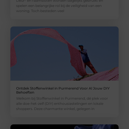
Deur- en raamsloten worden dagelijks gebruikt en
spelen een belangrijke rol bij de veiligheid van een
woning. Toch besteden veel
Ontdek Stoffenwinkel in Purmerend Voor Al Jouw DIY
Behoeften
Welkom bij Stoffenwinkel in Purmerend, dé plek voor
alle doe-het-zelf (DIY) enthousiastelingen en lokale
shoppers. Deze charmante winkel, gelegen in