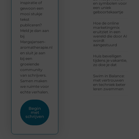
inspiratie of
en symbolen voor
een uniek
gewoon een
geboortekaartje
mooi stukje
tekst
Hoe de online
publiceren?
marketingmix
Meld je dan aan
eruitziet in een
bij
wereld die door AI
wordt
Margajansen-
aangestuurd
aromatherapie.nl
en sluit je aan
Huis beveiligen
bij een
tijdens je vakantie,
groeiende
zo doe je dat
community
van schrijvers.
Swim in Balance:
met vertrouwen
Samen maken
en techniek beter
we ruimte voor
leren zwemmen
echte verhalen.
Begin
met
schrijven