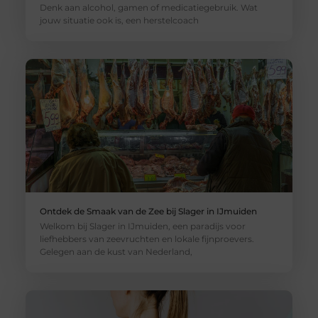
Denk aan alcohol, gamen of medicatiegebruik. Wat
jouw situatie ook is, een herstelcoach
Ontdek de Smaak van de Zee bij Slager in IJmuiden
Welkom bij Slager in IJmuiden, een paradijs voor
liefhebbers van zeevruchten en lokale fijnproevers.
Gelegen aan de kust van Nederland,