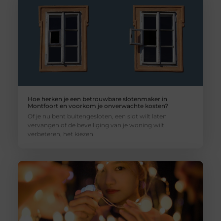
Hoe herken je een betrouwbare slotenmaker in
Montfoort en voorkom je onverwachte kosten?
Of je nu bent buitengesloten, een slot wilt laten
vervangen of de beveiliging van je woning wilt
verbeteren, het kiezen