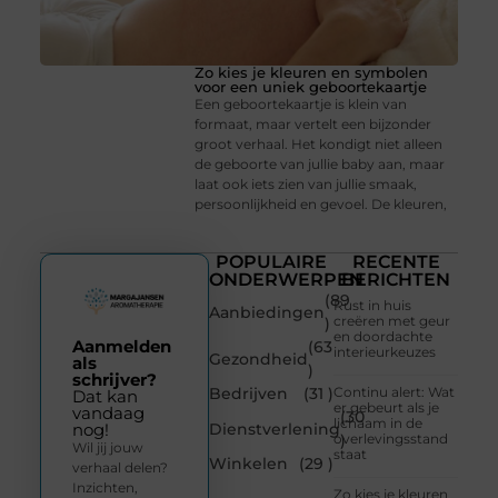
Zo kies je kleuren en symbolen
voor een uniek geboortekaartje
Een geboortekaartje is klein van
formaat, maar vertelt een bijzonder
groot verhaal. Het kondigt niet alleen
de geboorte van jullie baby aan, maar
laat ook iets zien van jullie smaak,
persoonlijkheid en gevoel. De kleuren,
POPULAIRE
RECENTE
ONDERWERPEN
BERICHTEN
(89
Rust in huis
Aanbiedingen
creëren met geur
)
en doordachte
Aanmelden
(63
interieurkeuzes
Gezondheid
als
)
schrijver?
Bedrijven
(31 )
Continu alert: Wat
Dat kan
er gebeurt als je
vandaag
(30
lichaam in de
Dienstverlening
nog!
overlevingsstand
)
Wil jij jouw
staat
Winkelen
(29 )
verhaal delen?
Inzichten,
Zo kies je kleuren