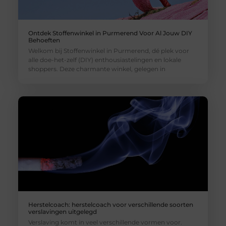
Ontdek Stoffenwinkel in Purmerend Voor Al Jouw DIY
Behoeften
Welkom bij Stoffenwinkel in Purmerend, dé plek voor
alle doe-het-zelf (DIY) enthousiastelingen en lokale
shoppers. Deze charmante winkel, gelegen in
Herstelcoach: herstelcoach voor verschillende soorten
verslavingen uitgelegd
Verslaving komt in veel verschillende vormen voor.