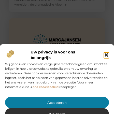
werelden: de dramatische Alpen in
Uw privacy is voor ons
belangrijk
Wij gebruiken cookies en vergelijkbare technologieën om inzicht te
krijgen in hoe u onze website gebruikt en om uw ervaring te
Huur een aanhanger of autoambulance bij JobCar –
verbeteren. Deze cookies worden voor verschillende doeleinden
Voor elk vervoer de juiste oplossing
ingezet, zoals het aanbieden van gepersonaliseerde advertenties en
Bij JobCar in Etten-Leur bent u aan het juiste adres voor
het analyseren van het gebruik van de website. Voor meer
het huren van aanhangers en autoambulances. Of u nu
informatie kunt u
ons cookiebeleid
raadplegen.
Accepteren
Weigeren