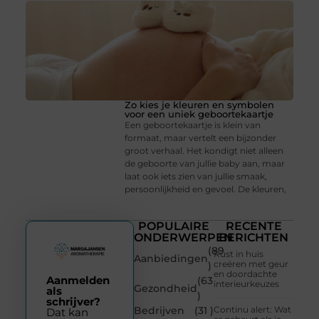
Zo kies je kleuren en symbolen
voor een uniek geboortekaartje
Een geboortekaartje is klein van
formaat, maar vertelt een bijzonder
groot verhaal. Het kondigt niet alleen
de geboorte van jullie baby aan, maar
laat ook iets zien van jullie smaak,
persoonlijkheid en gevoel. De kleuren,
POPULAIRE
RECENTE
ONDERWERPEN
BERICHTEN
(89
Rust in huis
Aanbiedingen
creëren met geur
)
en doordachte
Aanmelden
(63
interieurkeuzes
Gezondheid
als
)
schrijver?
Bedrijven
(31 )
Continu alert: Wat
Dat kan