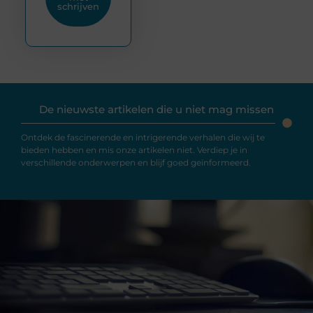
schrijven
De nieuwste artikelen die u niet mag missen
Ontdek de fascinerende en intrigerende verhalen die wij te
bieden hebben en mis onze artikelen niet. Verdiep je in
verschillende onderwerpen en blijf goed geïnformeerd.