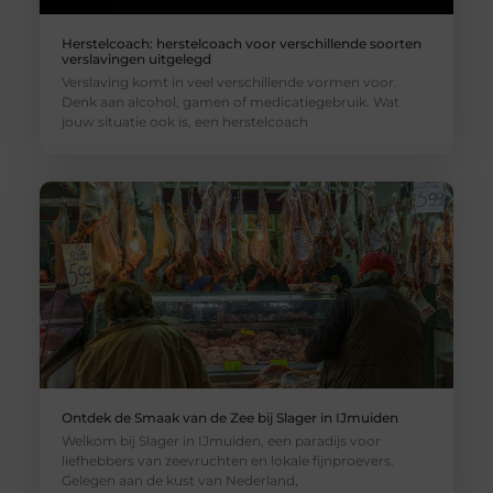
Herstelcoach: herstelcoach voor verschillende soorten
verslavingen uitgelegd
Verslaving komt in veel verschillende vormen voor.
Denk aan alcohol, gamen of medicatiegebruik. Wat
jouw situatie ook is, een herstelcoach
Ontdek de Smaak van de Zee bij Slager in IJmuiden
Welkom bij Slager in IJmuiden, een paradijs voor
liefhebbers van zeevruchten en lokale fijnproevers.
Gelegen aan de kust van Nederland,