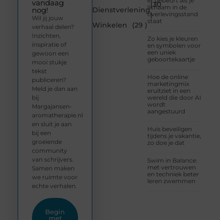
er gebeurt als je
vandaag
(30
lichaam in de
Dienstverlening
nog!
overlevingsstand
)
Wil jij jouw
staat
Winkelen
(29 )
verhaal delen?
Inzichten,
Zo kies je kleuren
inspiratie of
en symbolen voor
een uniek
gewoon een
geboortekaartje
mooi stukje
tekst
Hoe de online
publiceren?
marketingmix
Meld je dan aan
eruitziet in een
bij
wereld die door AI
wordt
Margajansen-
aangestuurd
aromatherapie.nl
en sluit je aan
Huis beveiligen
bij een
tijdens je vakantie,
groeiende
zo doe je dat
community
van schrijvers.
Swim in Balance:
met vertrouwen
Samen maken
en techniek beter
we ruimte voor
leren zwemmen
echte verhalen.
Begin
met