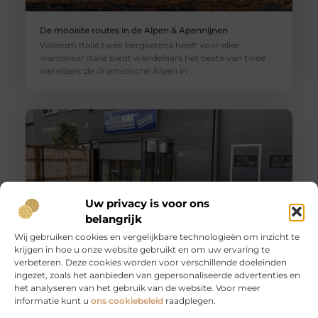
De mooiste routes in de Alpen & Apennijnen
Waarom Italië twee bergketens heeft voor elke
wandelaar Italië biedt wandelaars het beste van twee
werelden: de dramatische Alpen in
Uw privacy is voor ons
belangrijk
Wij gebruiken cookies en vergelijkbare technologieën om inzicht te
krijgen in hoe u onze website gebruikt en om uw ervaring te
Huur een aanhanger of autoambulance bij JobCar –
verbeteren. Deze cookies worden voor verschillende doeleinden
Voor elk vervoer de juiste oplossing
ingezet, zoals het aanbieden van gepersonaliseerde advertenties en
Bij JobCar in Etten-Leur bent u aan het juiste adres voor
het analyseren van het gebruik van de website. Voor meer
het huren van aanhangers en autoambulances. Of u nu
informatie kunt u
ons cookiebeleid
raadplegen.