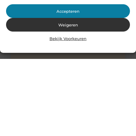
Accepteren
Weigeren
Bekijk Voorkeuren
Stukadoor in Nijkerk: Dé oplossing voor uw
verbouwingsbehoeften
Als u de perfecte afwerking in uw huis wilt bereiken na
een intensieve verbouwing, is het belangrijk dat u
overweegt