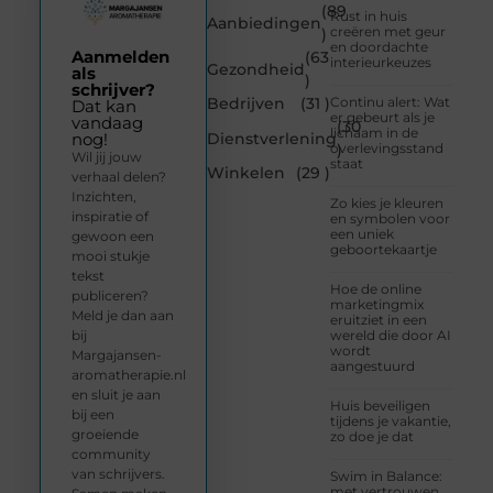
(89
Rust in huis
Aanbiedingen
creëren met geur
)
en doordachte
Aanmelden
(63
interieurkeuzes
Gezondheid
als
)
schrijver?
Bedrijven
(31 )
Continu alert: Wat
Dat kan
er gebeurt als je
vandaag
(30
lichaam in de
Dienstverlening
nog!
overlevingsstand
)
Wil jij jouw
staat
Winkelen
(29 )
verhaal delen?
Inzichten,
Zo kies je kleuren
inspiratie of
en symbolen voor
een uniek
gewoon een
geboortekaartje
mooi stukje
tekst
Hoe de online
publiceren?
marketingmix
Meld je dan aan
eruitziet in een
bij
wereld die door AI
wordt
Margajansen-
aangestuurd
aromatherapie.nl
en sluit je aan
Huis beveiligen
bij een
tijdens je vakantie,
groeiende
zo doe je dat
community
van schrijvers.
Swim in Balance:
met vertrouwen