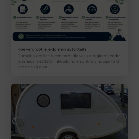
Hoe vergroot je je domein autoriteit?
Domeinautoriteit is een term die vaak terugkomt zodra
je serieus met SEO, linkbuilding en online vindbaarheid
aan de slag gaat.