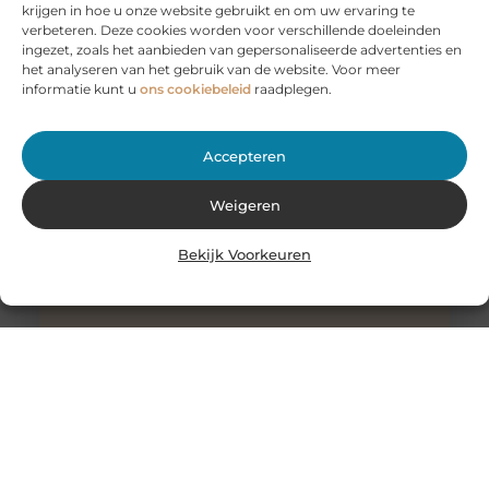
krijgen in hoe u onze website gebruikt en om uw ervaring te
Huur een aanhanger of autoambulance bij JobCar –
verbeteren. Deze cookies worden voor verschillende doeleinden
Voor elk vervoer de juiste oplossing
ingezet, zoals het aanbieden van gepersonaliseerde advertenties en
Bij JobCar in Etten-Leur bent u aan het juiste adres voor
het analyseren van het gebruik van de website. Voor meer
het huren van aanhangers en autoambulances. Of u nu
informatie kunt u
ons cookiebeleid
raadplegen.
Accepteren
Weigeren
Bekijk Voorkeuren
Stukadoor in Nijkerk: Dé oplossing voor uw
verbouwingsbehoeften
Als u de perfecte afwerking in uw huis wilt bereiken na
een intensieve verbouwing, is het belangrijk dat u
overweegt