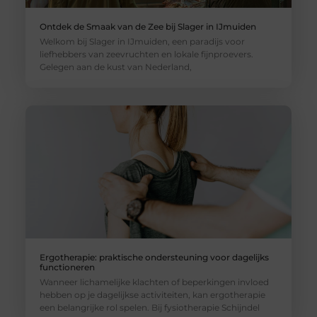
Ontdek de Smaak van de Zee bij Slager in IJmuiden
Welkom bij Slager in IJmuiden, een paradijs voor
liefhebbers van zeevruchten en lokale fijnproevers.
Gelegen aan de kust van Nederland,
Ergotherapie: praktische ondersteuning voor dagelijks
functioneren
Wanneer lichamelijke klachten of beperkingen invloed
hebben op je dagelijkse activiteiten, kan ergotherapie
een belangrijke rol spelen. Bij fysiotherapie Schijndel