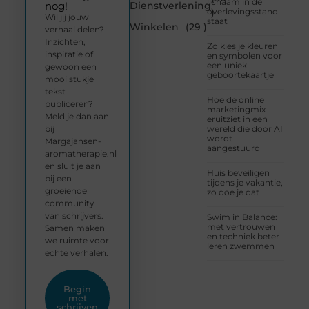
lichaam in de
Dienstverlening
nog!
overlevingsstand
)
Wil jij jouw
staat
Winkelen
(29 )
verhaal delen?
Inzichten,
Zo kies je kleuren
inspiratie of
en symbolen voor
een uniek
gewoon een
geboortekaartje
mooi stukje
tekst
Hoe de online
publiceren?
marketingmix
Meld je dan aan
eruitziet in een
bij
wereld die door AI
wordt
Margajansen-
aangestuurd
aromatherapie.nl
en sluit je aan
Huis beveiligen
bij een
tijdens je vakantie,
groeiende
zo doe je dat
community
van schrijvers.
Swim in Balance:
met vertrouwen
Samen maken
en techniek beter
we ruimte voor
leren zwemmen
echte verhalen.
Begin
met
schrijven