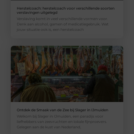
Herstelcoach: herstelcoach voor verschillende soorten
verslavingen uitgelegd
Verslaving komt in veel verschillende vormen voor.
Denk aan alcohol, gamen of medicatiegebruik. Wat
jouw situatie ook is, een herstelcoach
Ontdek de Smaak van de Zee bij Slager in IJmuiden
Welkom bij Slager in IJmuiden, een paradijs voor
liefhebbers van zeevruchten en lokale fijnproevers.
Gelegen aan de kust van Nederland,