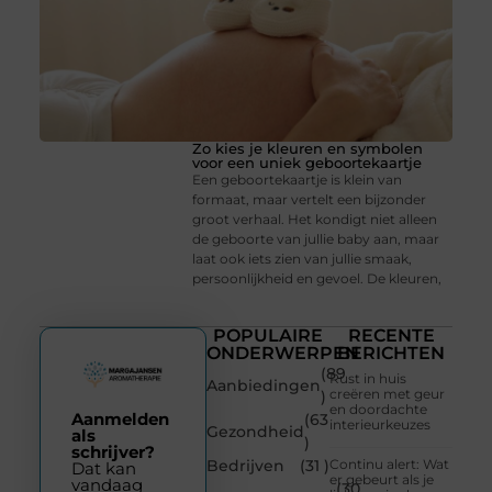
Zo kies je kleuren en symbolen
voor een uniek geboortekaartje
Een geboortekaartje is klein van
formaat, maar vertelt een bijzonder
groot verhaal. Het kondigt niet alleen
de geboorte van jullie baby aan, maar
laat ook iets zien van jullie smaak,
persoonlijkheid en gevoel. De kleuren,
POPULAIRE
RECENTE
ONDERWERPEN
BERICHTEN
(89
Rust in huis
Aanbiedingen
creëren met geur
)
en doordachte
Aanmelden
(63
interieurkeuzes
Gezondheid
als
)
schrijver?
Bedrijven
(31 )
Continu alert: Wat
Dat kan
er gebeurt als je
vandaag
(30