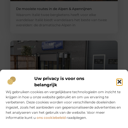
De mooiste routes in de Alpen & Apennijnen
Waarom Italië twee bergketens heeft voor elke
wandelaar Italië biedt wandelaars het beste van twee
werelden: de dramatische Alpen in
Uw privacy is voor ons
belangrijk
Wij gebruiken cookies en vergelijkbare technologieën om inzicht te
krijgen in hoe u onze website gebruikt en om uw ervaring te
Huur een aanhanger of autoambulance bij JobCar –
verbeteren. Deze cookies worden voor verschillende doeleinden
Voor elk vervoer de juiste oplossing
ingezet, zoals het aanbieden van gepersonaliseerde advertenties en
Bij JobCar in Etten-Leur bent u aan het juiste adres voor
het analyseren van het gebruik van de website. Voor meer
het huren van aanhangers en autoambulances. Of u nu
informatie kunt u
ons cookiebeleid
raadplegen.