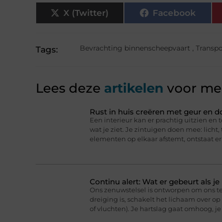
X (Twitter)
Facebook
Bevrachting binnenscheepvaart
,
Transpo
Tags:
Lees deze
artikelen
voor mee
Rust in huis creëren met geur en d
Een interieur kan er prachtig uitzien en t
wat je ziet. Je zintuigen doen mee: licht
elementen op elkaar afstemt, ontstaat er
Continu alert: Wat er gebeurt als j
Ons zenuwstelsel is ontworpen om ons t
dreiging is, schakelt het lichaam over o
of vluchten). Je hartslag gaat omhoog, j