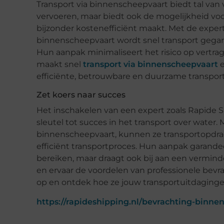
Transport via binnenscheepvaart biedt tal van v
vervoeren, maar biedt ook de mogelijkheid vo
bijzonder kostenefficiënt maakt. Met de exper
binnenscheepvaart wordt snel transport gegaran
Hun aanpak minimaliseert het risico op vertrag
maakt snel
transport via binnenscheepvaart
e
efficiënte, betrouwbare en duurzame transpo
Zet koers naar succes
Het inschakelen van een expert zoals Rapide S
sleutel tot succes in het transport over water
binnenscheepvaart, kunnen ze transportopdra
efficiënt transportproces. Hun aanpak garande
bereiken, maar draagt ook bij aan een vermind
en ervaar de voordelen van professionele bev
op en ontdek hoe ze jouw transportuitdaging
https://rapideshipping.nl/bevrachting-binne