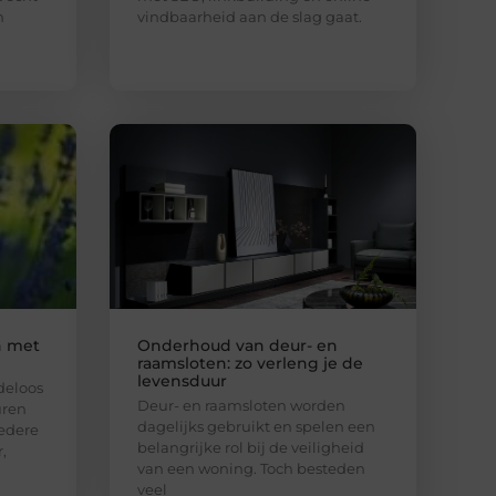
n
vindbaarheid aan de slag gaat.
n met
Onderhoud van deur- en
raamsloten: zo verleng je de
levensduur
deloos
Deur- en raamsloten worden
uren
dagelijks gebruikt en spelen een
Iedere
belangrijke rol bij de veiligheid
,
van een woning. Toch besteden
veel