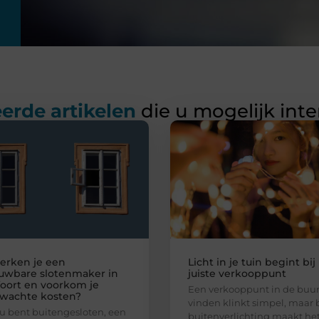
erde artikelen
die u mogelijk int
erken je een
Licht in je tuin begint bij
uwbare slotenmaker in
juiste verkooppunt
oort en voorkom je
Een verkooppunt in de buur
wachte kosten?
vinden klinkt simpel, maar b
nu bent buitengesloten, een
buitenverlichting maakt het