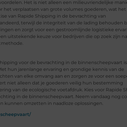
oordelen. Het is niet alleen een milieuvriendelijke mani
or het verplaatsen van grote volumes goederen, wat het
tise van Rapide Shipping in de bevrachting van
deerd, terwijl de integriteit van de lading behouden bli
ingen en zorgt voor een gestroomlijnde logistieke ervari
en uitstekende keuze voor bedrijven die op zoek zijn n
rtmethode.
hipping voor de bevrachting in de binnenscheepvaart i
. Met hun jarenlange ervaring en grondige kennis van de
chten van elke omvang aan en zorgen ze voor een soep
ert niet alleen dat je goederen veilig hun bestemming
ering van de ecologische voetafdruk. Kies voor Rapide 
rachting in de binnenscheepvaart. Neem vandaag nog c
en kunnen omzetten in naadloze oplossingen.
nscheepvaart/