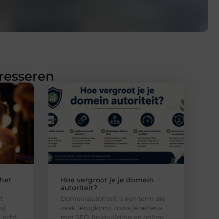
eresseren
 het
Hoe vergroot je je domein
autoriteit?
t
Domeinautoriteit is een term die
ij
vaak terugkomt zodra je serieus
 echt
met SEO, linkbuilding en online