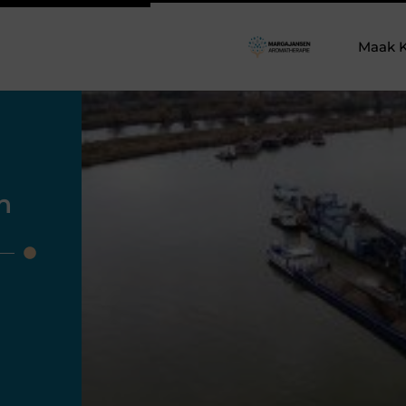
Maak K
n