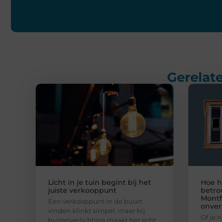
Gerelate
Licht in je tuin begint bij het
Hoe h
juiste verkooppunt
betro
Montf
Een verkooppunt in de buurt
onver
vinden klinkt simpel, maar bij
Of je 
buitenverlichting maakt het echt