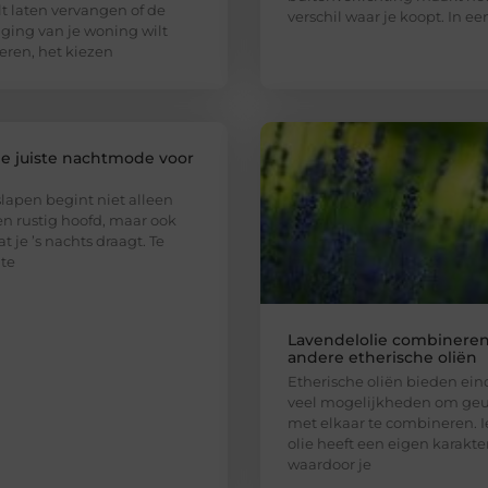
ilt laten vervangen of de
verschil waar je koopt. In ee
iging van je woning wilt
eren, het kiezen
de juiste nachtmode voor
n
lapen begint niet alleen
n rustig hoofd, maar ook
t je ’s nachts draagt. Te
te
Lavendelolie combinere
andere etherische oliën
Etherische oliën bieden ein
veel mogelijkheden om ge
met elkaar te combineren. 
olie heeft een eigen karakter
waardoor je