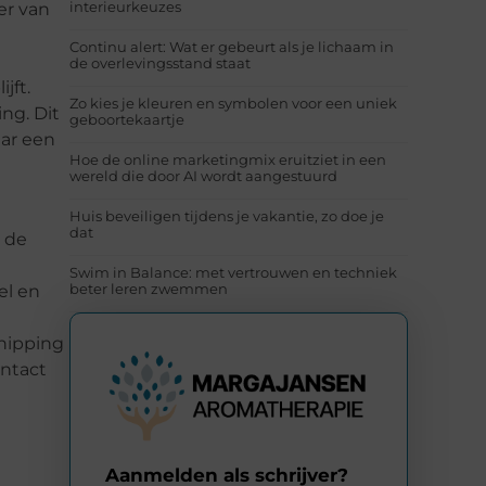
interieurkeuzes
er van
Continu alert: Wat er gebeurt als je lichaam in
de overlevingsstand staat
jft.
Zo kies je kleuren en symbolen voor een uniek
ng. Dit
geboortekaartje
aar een
Hoe de online marketingmix eruitziet in een
wereld die door AI wordt aangestuurd
Huis beveiligen tijdens je vakantie, zo doe je
dat
s de
Swim in Balance: met vertrouwen en techniek
beter leren zwemmen
el en
Shipping
ontact
Aanmelden als schrijver?