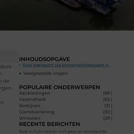
INHOUDSOPGAVE
Snel transport via binnenscheepvaart heeft diverse voordelen
 deze
Veelgestelde vragen
n
n de
POPULAIRE ONDERWERPEN
ingen.
Aanbiedingen
(89 )
Gezondheid
(63 )
en
Bedrijven
(31 )
Dienstverlening
(30 )
Winkelen
(29 )
RECENTE BERICHTEN
Rust in huis creëren met geur en doordachte