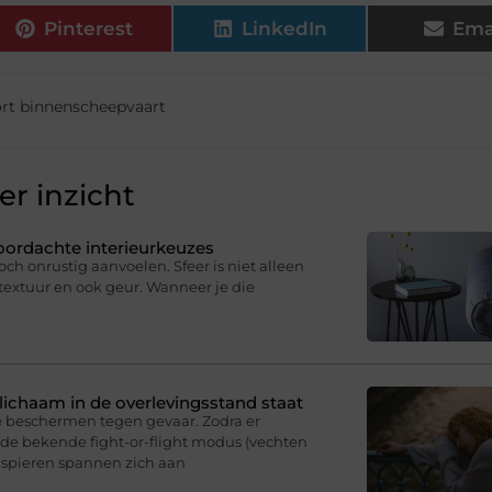
Pinterest
LinkedIn
Ema
rt binnenscheepvaart
r inzicht
oordachte interieurkeuzes
och onrustig aanvoelen. Sfeer is niet alleen
, textuur en ook geur. Wanneer je die
e lichaam in de overlevingsstand staat
e beschermen tegen gevaar. Zodra er
p de bekende fight-or-flight modus (vechten
e spieren spannen zich aan