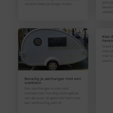
slot w
verschil waar je koopt. In een
beveil
verbet
Kies 
here
Goed s
met ee
met wa
warm, 
Beveilig je aanhanger met een
wielklem
Een aanhanger is voor veel
mensen een handig verlengstuk
van de auto. Je gebruikt hem voor
een verhuizing, een rit