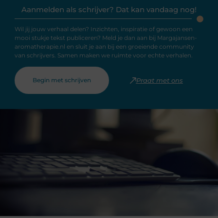
Aanmelden als schrijver? Dat kan vandaag nog!
Wil jij jouw verhaal delen? Inzichten, inspiratie of gewoon een
mooi stukje tekst publiceren? Meld je dan aan bij Margajansen-
aromatherapie.nl en sluit je aan bij een groeiende community
van schrijvers. Samen maken we ruimte voor echte verhalen.
Begin met schrijven
Praat met ons