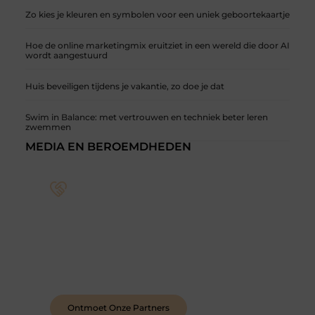
Zo kies je kleuren en symbolen voor een uniek geboortekaartje
Hoe de online marketingmix eruitziet in een wereld die door AI
wordt aangestuurd
Huis beveiligen tijdens je vakantie, zo doe je dat
Swim in Balance: met vertrouwen en techniek beter leren
zwemmen
MEDIA EN BEROEMDHEDEN
Sluit je aan bij een levendige blogcommunity
Achter elk sterk platform staan sterke
samenwerkingen. Leer onze partners kennen –
organisaties en mensen die net als wij geloven in
de kracht van verhalen.
Ontmoet Onze Partners