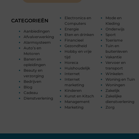
Electronica en
Mode en
CATEGORIEËN
Computers
Kleding
Energie
Onderwijs
Aanbiedingen
Eten en drinken
Sport
Afvalverwerking
Financieel
Toerisme
Alarmsysteem
Gezondheid
Tuin en
Auto’s en
Hobby en vrije
buitenleven
Motoren
tijd
Vakantie
Banen en
Horeca
Vervoer en
opleidingen
Huishoudelijk
transport
Beauty en
Internet
Winkelen
verzorging
Internet
Woning en Tuin
Bedrijven
marketing
Woningen
Blog
Kinderen
Zakelijk
Cadeau
Kunst en Kitsch
Zakelijke
Dienstverlening
Management
dienstverlening
Marketing
Zorg