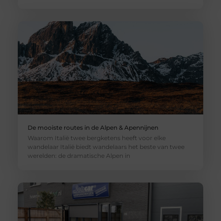
De mooiste routes in de Alpen & Apennijnen
Waarom Italië twee bergketens heeft voor elke
wandelaar Italië biedt wandelaars het beste van twee
werelden: de dramatische Alpen in