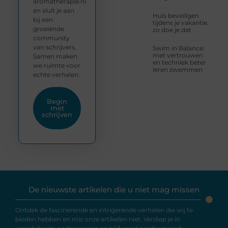
aromatherapie.nl
en sluit je aan
Huis beveiligen
bij een
tijdens je vakantie,
groeiende
zo doe je dat
community
van schrijvers.
Swim in Balance:
met vertrouwen
Samen maken
en techniek beter
we ruimte voor
leren zwemmen
echte verhalen.
Begin
met
schrijven
De nieuwste artikelen die u niet mag missen
Ontdek de fascinerende en intrigerende verhalen die wij te
bieden hebben en mis onze artikelen niet. Verdiep je in