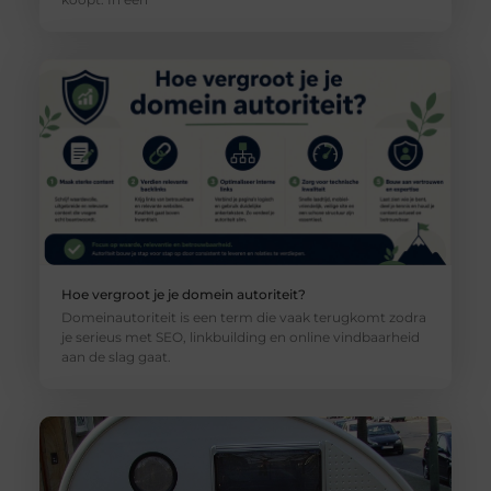
Hoe vergroot je je domein autoriteit?
Domeinautoriteit is een term die vaak terugkomt zodra
je serieus met SEO, linkbuilding en online vindbaarheid
aan de slag gaat.