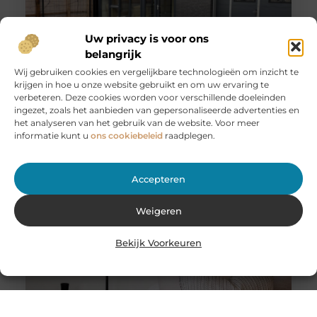
Uw privacy is voor ons
belangrijk
Wij gebruiken cookies en vergelijkbare technologieën om inzicht te
krijgen in hoe u onze website gebruikt en om uw ervaring te
Huur een aanhanger of autoambulance bij JobCar –
verbeteren. Deze cookies worden voor verschillende doeleinden
Voor elk vervoer de juiste oplossing
ingezet, zoals het aanbieden van gepersonaliseerde advertenties en
Bij JobCar in Etten-Leur bent u aan het juiste adres voor
het analyseren van het gebruik van de website. Voor meer
het huren van aanhangers en autoambulances. Of u nu
informatie kunt u
ons cookiebeleid
raadplegen.
Accepteren
Weigeren
Bekijk Voorkeuren