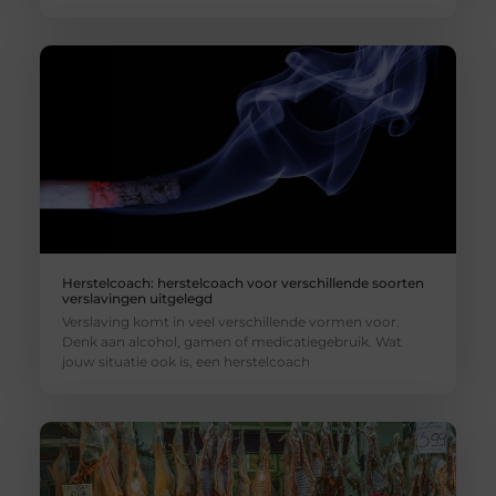
Herstelcoach: herstelcoach voor verschillende soorten
verslavingen uitgelegd
Verslaving komt in veel verschillende vormen voor.
Denk aan alcohol, gamen of medicatiegebruik. Wat
jouw situatie ook is, een herstelcoach