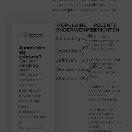
laat ook iets zien van jullie smaak,
persoonlijkheid en gevoel. De kleuren,
POPULAIRE
RECENTE
ONDERWERPEN
BERICHTEN
(89
Rust in huis
Aanbiedingen
creëren met geur
)
en doordachte
Aanmelden
(63
interieurkeuzes
Gezondheid
als
)
schrijver?
Bedrijven
(31 )
Continu alert: Wat
Dat kan
er gebeurt als je
vandaag
(30
lichaam in de
Dienstverlening
nog!
overlevingsstand
)
Wil jij jouw
staat
Winkelen
(29 )
verhaal delen?
Inzichten,
Zo kies je kleuren
inspiratie of
en symbolen voor
een uniek
gewoon een
geboortekaartje
mooi stukje
tekst
Hoe de online
publiceren?
marketingmix
Meld je dan aan
eruitziet in een
bij
wereld die door AI
wordt
Margajansen-
aangestuurd