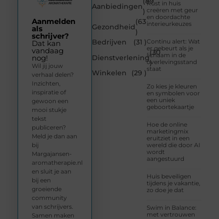
(89
Rust in huis
Aanbiedingen
creëren met geur
)
en doordachte
Aanmelden
(63
interieurkeuzes
Gezondheid
als
)
schrijver?
Bedrijven
(31 )
Continu alert: Wat
Dat kan
er gebeurt als je
vandaag
(30
lichaam in de
Dienstverlening
nog!
overlevingsstand
)
Wil jij jouw
staat
Winkelen
(29 )
verhaal delen?
Inzichten,
Zo kies je kleuren
inspiratie of
en symbolen voor
een uniek
gewoon een
geboortekaartje
mooi stukje
tekst
Hoe de online
publiceren?
marketingmix
Meld je dan aan
eruitziet in een
bij
wereld die door AI
wordt
Margajansen-
aangestuurd
aromatherapie.nl
en sluit je aan
Huis beveiligen
bij een
tijdens je vakantie,
groeiende
zo doe je dat
community
van schrijvers.
Swim in Balance:
met vertrouwen
Samen maken