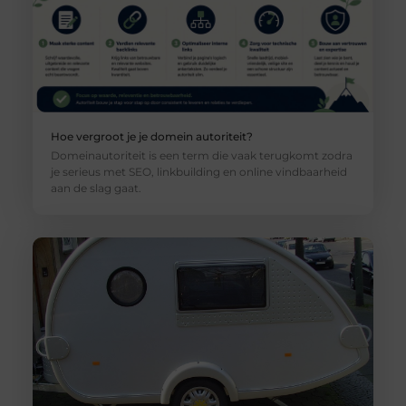
Hoe vergroot je je domein autoriteit?
Domeinautoriteit is een term die vaak terugkomt zodra
je serieus met SEO, linkbuilding en online vindbaarheid
aan de slag gaat.