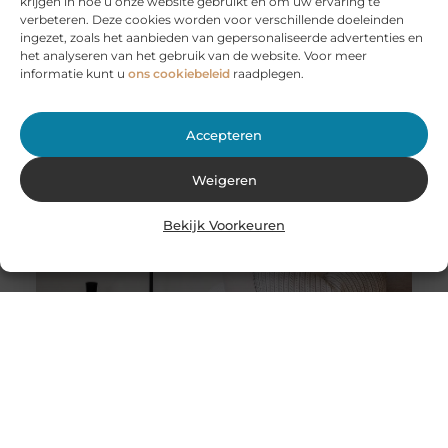
krijgen in hoe u onze website gebruikt en om uw ervaring te
Huur een aanhanger of autoambulance bij JobCar –
verbeteren. Deze cookies worden voor verschillende doeleinden
Voor elk vervoer de juiste oplossing
ingezet, zoals het aanbieden van gepersonaliseerde advertenties en
Bij JobCar in Etten-Leur bent u aan het juiste adres voor
het analyseren van het gebruik van de website. Voor meer
het huren van aanhangers en autoambulances. Of u nu
informatie kunt u
ons cookiebeleid
raadplegen.
Accepteren
Weigeren
Bekijk Voorkeuren
Stukadoor in Nijkerk: Dé oplossing voor uw
verbouwingsbehoeften
Als u de perfecte afwerking in uw huis wilt bereiken na
een intensieve verbouwing, is het belangrijk dat u
overweegt