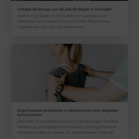
Ontdek de Smaak van de Zee bij Slager in IJmuiden
Welkom bij Slager in IJmuiden, een paradijs voor
liefhebbers van zeevruchten en lokale fijnproevers.
Gelegen aan de kust van Nederland,
Ergotherapie: praktische ondersteuning voor dagelijks
functioneren
Wanneer lichamelijke klachten of beperkingen invloed
hebben op je dagelijkse activiteiten, kan ergotherapie
een belangrijke rol spelen. Bij fysiotherapie Schijndel