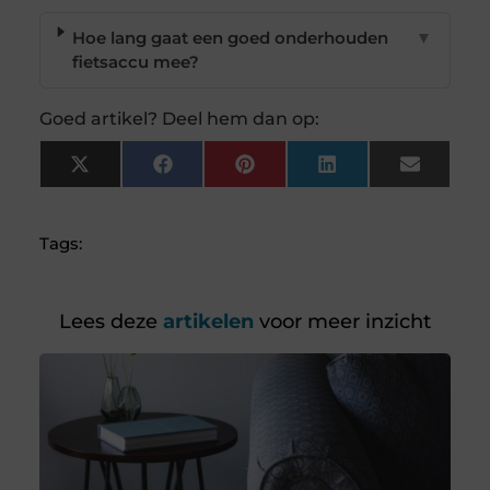
Hoe lang gaat een goed onderhouden
▼
fietsaccu mee?
Goed artikel? Deel hem dan op:
X
Facebook
Pinterest
LinkedIn
Email
(Twitter)
Tags:
Lees deze
artikelen
voor meer inzicht