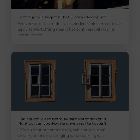
Licht in je tuin begint bij het juiste verkooppunt
Een verkooppunt in de buurt vinden klinkt simpel, maar
bij buitenverlichting maakt het echt verschil waar je
koopt. In een
Hoe herken je een betrouwbare slotenmaker in
Montfoort en voorkom je onverwachte kosten?
Of je nu bent buitengesloten, een slot wilt laten
vervangen of de beveiliging van je woning wilt